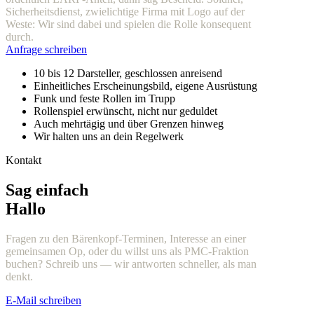
Sicherheitsdienst, zwielichtige Firma mit Logo auf der
Weste: Wir sind dabei und spielen die Rolle konsequent
durch.
Anfrage schreiben
10 bis 12 Darsteller, geschlossen anreisend
Einheitliches Erscheinungsbild, eigene Ausrüstung
Funk und feste Rollen im Trupp
Rollenspiel erwünscht, nicht nur geduldet
Auch mehrtägig und über Grenzen hinweg
Wir halten uns an dein Regelwerk
Kontakt
Sag einfach
Hallo
Fragen zu den Bärenkopf-Terminen, Interesse an einer
gemeinsamen Op, oder du willst uns als PMC-Fraktion
buchen? Schreib uns — wir antworten schneller, als man
denkt.
E-Mail schreiben