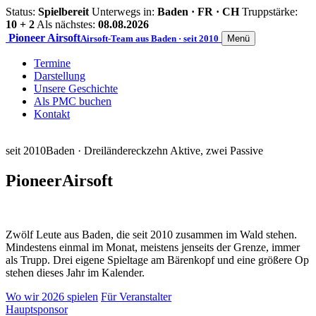
Status:
Spielbereit
Unterwegs in:
Baden · FR · CH
Truppstärke:
10 + 2
Als nächstes:
08.08.2026
Pioneer
Airsoft
Airsoft-Team aus Baden · seit 2010
Menü
Termine
Darstellung
Unsere Geschichte
Als PMC buchen
Kontakt
seit 2010
Baden · Dreiländereck
zehn Aktive, zwei Passive
Pioneer
Airsoft
Zwölf Leute aus Baden, die seit 2010 zusammen im Wald stehen.
Mindestens einmal im Monat, meistens jenseits der Grenze, immer
als Trupp. Drei eigene Spieltage am Bärenkopf und eine größere Op
stehen dieses Jahr im Kalender.
Wo wir 2026 spielen
Für Veranstalter
Hauptsponsor