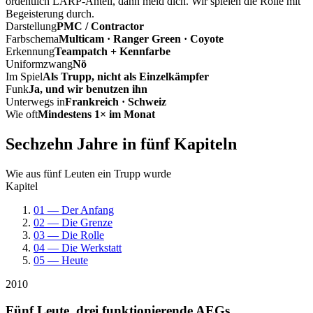
ordentlich LARP-Anteil, dann meld dich. Wir spielen die Rolle mit
Begeisterung durch.
Darstellung
PMC / Contractor
Farbschema
Multicam · Ranger Green · Coyote
Erkennung
Teampatch + Kennfarbe
Uniformzwang
Nö
Im Spiel
Als Trupp, nicht als Einzelkämpfer
Funk
Ja, und wir benutzen ihn
Unterwegs in
Frankreich · Schweiz
Wie oft
Mindestens 1× im Monat
Sechzehn Jahre in fünf Kapiteln
Wie aus fünf Leuten ein Trupp wurde
Kapitel
01 — Der Anfang
02 — Die Grenze
03 — Die Rolle
04 — Die Werkstatt
05 — Heute
2010
Fünf Leute, drei funktionierende AEGs