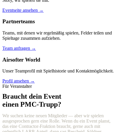
Story, wir spielen sie mit.
Eventseite ansehen →
Partnerteams
Teams, mit denen wir regelmäßig spielen, Felder teilen und
Spieltage zusammen aufziehen.
Team anfragen →
Airsofter World
Unser Teamprofil mit Spielhistorie und Kontaktmöglichkeit.
Profil ansehen →
Für Veranstalter
Braucht dein Event
einen PMC-Trupp?
Wir suchen keine neuen Mitglieder — aber wir spielen
ausgesprochen gern eine Rolle. Wenn du ein Event planst,
das eine Contractor-Fraktion braucht, gerne auch mit
ordentlich LARP-Anteil, dann sag Bescheid. Söldner,