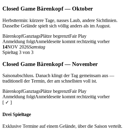
Closed Game Bärenkopf — Oktober
Herbsttermin: kürzere Tage, nasses Laub, andere Sichtlinien.
Dasselbe Gelände spielt sich völlig anders als im August.
Bärenkopf
Ganztags
Plätze begrenzt
Fair Play
Anmeldung folgt
Anmeldeseite kommt rechtzeitig vorher
14
NOV 2026
Samstag
Spieltag 3 von 3
Closed Game Bärenkopf — November
Saisonabschluss. Danach klingt der Tag gemeinsam aus —
traditionell der Termin, der am schnellsten voll ist.
Bärenkopf
Ganztags
Plätze begrenzt
Fair Play
Anmeldung folgt
Anmeldeseite kommt rechtzeitig vorher
[ ✓ ]
Drei Spieltage
Exklusive Termine auf einem Gelände, über die Saison verteilt.