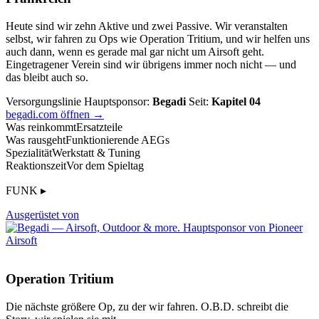
Heute sind wir zehn Aktive und zwei Passive. Wir veranstalten
selbst, wir fahren zu Ops wie Operation Tritium, und wir helfen uns
auch dann, wenn es gerade mal gar nicht um Airsoft geht.
Eingetragener Verein sind wir übrigens immer noch nicht — und
das bleibt auch so.
Versorgungslinie
Hauptsponsor:
Begadi
Seit:
Kapitel 04
begadi.com öffnen →
Was reinkommt
Ersatzteile
Was rausgeht
Funktionierende AEGs
Spezialität
Werkstatt & Tuning
Reaktionszeit
Vor dem Spieltag
FUNK ▸
Ausgerüstet von
Operation Tritium
Die nächste größere Op, zu der wir fahren. O.B.D. schreibt die