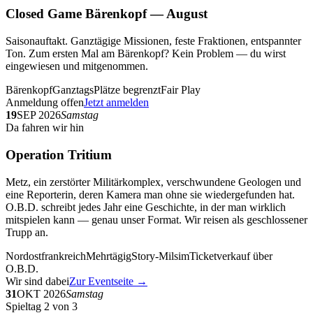
Closed Game Bärenkopf — August
Saisonauftakt. Ganztägige Missionen, feste Fraktionen, entspannter
Ton. Zum ersten Mal am Bärenkopf? Kein Problem — du wirst
eingewiesen und mitgenommen.
Bärenkopf
Ganztags
Plätze begrenzt
Fair Play
Anmeldung offen
Jetzt anmelden
19
SEP 2026
Samstag
Da fahren wir hin
Operation Tritium
Metz, ein zerstörter Militärkomplex, verschwundene Geologen und
eine Reporterin, deren Kamera man ohne sie wiedergefunden hat.
O.B.D. schreibt jedes Jahr eine Geschichte, in der man wirklich
mitspielen kann — genau unser Format. Wir reisen als geschlossener
Trupp an.
Nordostfrankreich
Mehrtägig
Story-Milsim
Ticketverkauf über
O.B.D.
Wir sind dabei
Zur Eventseite →
31
OKT 2026
Samstag
Spieltag 2 von 3