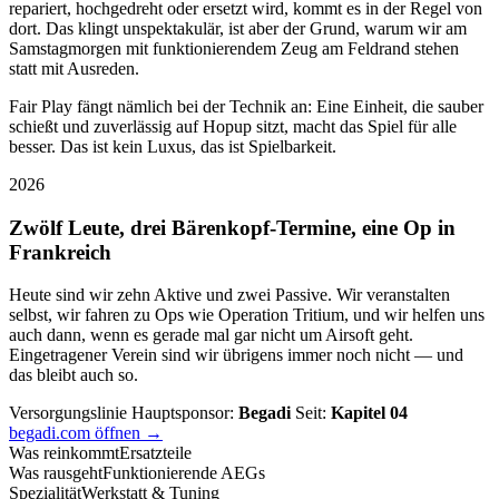
repariert, hochgedreht oder ersetzt wird, kommt es in der Regel von
dort. Das klingt unspektakulär, ist aber der Grund, warum wir am
Samstagmorgen mit funktionierendem Zeug am Feldrand stehen
statt mit Ausreden.
Fair Play fängt nämlich bei der Technik an: Eine Einheit, die sauber
schießt und zuverlässig auf Hopup sitzt, macht das Spiel für alle
besser. Das ist kein Luxus, das ist Spielbarkeit.
2026
Zwölf Leute, drei Bärenkopf-Termine, eine Op in
Frankreich
Heute sind wir zehn Aktive und zwei Passive. Wir veranstalten
selbst, wir fahren zu Ops wie Operation Tritium, und wir helfen uns
auch dann, wenn es gerade mal gar nicht um Airsoft geht.
Eingetragener Verein sind wir übrigens immer noch nicht — und
das bleibt auch so.
Versorgungslinie
Hauptsponsor:
Begadi
Seit:
Kapitel 04
begadi.com öffnen →
Was reinkommt
Ersatzteile
Was rausgeht
Funktionierende AEGs
Spezialität
Werkstatt & Tuning