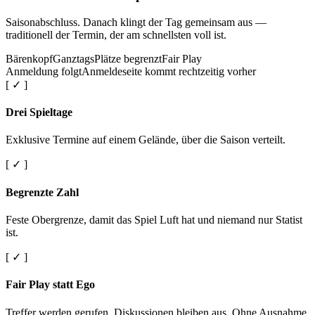
Saisonabschluss. Danach klingt der Tag gemeinsam aus —
traditionell der Termin, der am schnellsten voll ist.
Bärenkopf
Ganztags
Plätze begrenzt
Fair Play
Anmeldung folgt
Anmeldeseite kommt rechtzeitig vorher
[ ✓ ]
Drei Spieltage
Exklusive Termine auf einem Gelände, über die Saison verteilt.
[ ✓ ]
Begrenzte Zahl
Feste Obergrenze, damit das Spiel Luft hat und niemand nur Statist
ist.
[ ✓ ]
Fair Play statt Ego
Treffer werden gerufen. Diskussionen bleiben aus. Ohne Ausnahme.