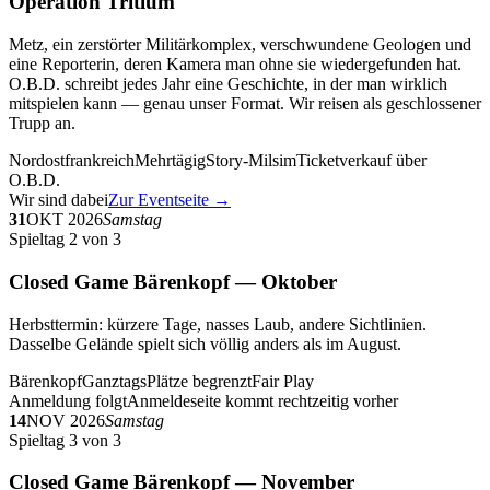
Operation Tritium
Metz, ein zerstörter Militärkomplex, verschwundene Geologen und
eine Reporterin, deren Kamera man ohne sie wiedergefunden hat.
O.B.D. schreibt jedes Jahr eine Geschichte, in der man wirklich
mitspielen kann — genau unser Format. Wir reisen als geschlossener
Trupp an.
Nordostfrankreich
Mehrtägig
Story-Milsim
Ticketverkauf über
O.B.D.
Wir sind dabei
Zur Eventseite →
31
OKT 2026
Samstag
Spieltag 2 von 3
Closed Game Bärenkopf — Oktober
Herbsttermin: kürzere Tage, nasses Laub, andere Sichtlinien.
Dasselbe Gelände spielt sich völlig anders als im August.
Bärenkopf
Ganztags
Plätze begrenzt
Fair Play
Anmeldung folgt
Anmeldeseite kommt rechtzeitig vorher
14
NOV 2026
Samstag
Spieltag 3 von 3
Closed Game Bärenkopf — November