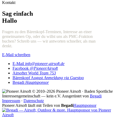
Kontakt
Sag einfach
Hallo
Fragen zu den Bärenkopf-Terminen, Interesse an einer
gemeinsamen Op, oder du willst uns als PMC-Fraktion
buchen? Schreib uns — wir antworten schneller, als man
denkt.
E-Mail schreiben
E-Mail
info@pioneer-airsoft.de
Facebook
@PioneerAirsoft
Airsofter World
Team 753
Bärenkopf August
Anmeldung via Guestoo
Begadi
Hauptsponsor
© 2010–2026 Pioneer Airsoft · Baden
Sportliche
Interessengemeinschaft — kein e.V.
Ausgerüstet von
Begadi
Impressum
·
Datenschutz
Pioneer Airsoft läuft mit Teilen von
Begadi
Hauptsponsor