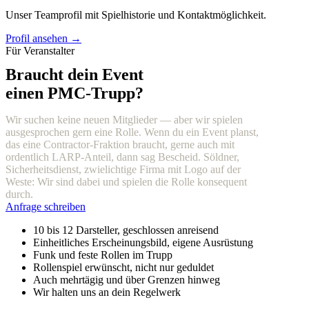
Unser Teamprofil mit Spielhistorie und Kontaktmöglichkeit.
Profil ansehen →
Für Veranstalter
Braucht dein Event
einen PMC-Trupp?
Wir suchen keine neuen Mitglieder — aber wir spielen
ausgesprochen gern eine Rolle. Wenn du ein Event planst,
das eine Contractor-Fraktion braucht, gerne auch mit
ordentlich LARP-Anteil, dann sag Bescheid. Söldner,
Sicherheitsdienst, zwielichtige Firma mit Logo auf der
Weste: Wir sind dabei und spielen die Rolle konsequent
durch.
Anfrage schreiben
10 bis 12 Darsteller, geschlossen anreisend
Einheitliches Erscheinungsbild, eigene Ausrüstung
Funk und feste Rollen im Trupp
Rollenspiel erwünscht, nicht nur geduldet
Auch mehrtägig und über Grenzen hinweg
Wir halten uns an dein Regelwerk