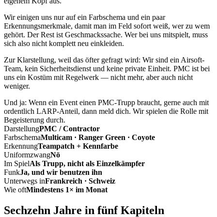
eigenem Kopf aus.
Wir einigen uns nur auf ein Farbschema und ein paar
Erkennungsmerkmale, damit man im Feld sofort weiß, wer zu wem
gehört. Der Rest ist Geschmackssache. Wer bei uns mitspielt, muss
sich also nicht komplett neu einkleiden.
Zur Klarstellung, weil das öfter gefragt wird: Wir sind ein Airsoft-
Team, kein Sicherheitsdienst und keine private Einheit. PMC ist bei
uns ein Kostüm mit Regelwerk — nicht mehr, aber auch nicht
weniger.
Und ja: Wenn ein Event einen PMC-Trupp braucht, gerne auch mit
ordentlich LARP-Anteil, dann meld dich. Wir spielen die Rolle mit
Begeisterung durch.
Darstellung
PMC / Contractor
Farbschema
Multicam · Ranger Green · Coyote
Erkennung
Teampatch + Kennfarbe
Uniformzwang
Nö
Im Spiel
Als Trupp, nicht als Einzelkämpfer
Funk
Ja, und wir benutzen ihn
Unterwegs in
Frankreich · Schweiz
Wie oft
Mindestens 1× im Monat
Sechzehn Jahre in fünf Kapiteln