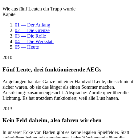
Wie aus fünf Leuten ein Trupp wurde
Kapitel
01 — Der Anfang
02 — Die Grenze
03 — Die Rolle
04 — Die Werkstatt
05 — Heute
2010
Fünf Leute, drei funktionierende AEGs
Angefangen hat das Ganze mit einer Handvoll Leute, die sich nicht
sicher waren, ob sie das länger als einen Sommer machen.
Ausrüstung: zusammengesucht. Absprache: Zurufe quer über die
Lichtung. Es hat trotzdem funktioniert, weil alle Lust hatten.
2013
Kein Feld daheim, also fahren wir eben
In unserer Ecke von Baden gibt es keine legalen Spielfelder. Statt
aufzuhören haben wir angefangen, jedes Wochenende über die