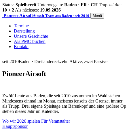
Status:
Spielbereit
Unterwegs in:
Baden · FR · CH
Truppstärke:
10 + 2
Als nächstes:
19.09.2026
Pioneer
Airsoft
Airsoft-Team aus Baden · seit 2010
Menü
Termine
Darstellung
Unsere Geschichte
Als PMC buchen
Kontakt
seit 2010
Baden · Dreiländereck
zehn Aktive, zwei Passive
Pioneer
Airsoft
Zwölf Leute aus Baden, die seit 2010 zusammen im Wald stehen.
Mindestens einmal im Monat, meistens jenseits der Grenze, immer
als Trupp. Drei eigene Spieltage am Bärenkopf und eine größere Op
stehen dieses Jahr im Kalender.
Wo wir 2026 spielen
Für Veranstalter
Hauptsponsor