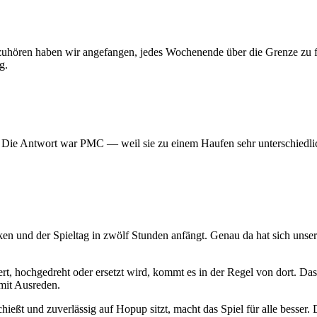
 aufzuhören haben wir angefangen, jedes Wochenende über die Grenze z
g.
? Die Antwort war PMC — weil sie zu einem Haufen sehr unterschiedlic
ken und der Spieltag in zwölf Stunden anfängt. Genau da hat sich uns
t, hochgedreht oder ersetzt wird, kommt es in der Regel von dort. Das
mit Ausreden.
hießt und zuverlässig auf Hopup sitzt, macht das Spiel für alle besser. D