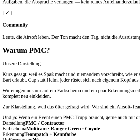
Aufgaben, die Absprache verlangen — kein reines Aufeinanderzulauf
[ ✓ ]
Community
Leute, die Airsoft leben. Der Ton macht den Tag, nicht die Ausrüstun
Warum PMC?
Unsere Darstellung
Kurz gesagt: weil es Spaß macht und niemandem vorschreibt, wie er a
Bart erlaubt, Cap statt Helm, jeder rüstet sich nach eigenem Kopf aus.
Wir einigen uns nur auf ein Farbschema und ein paar Erkennungsmerkm
komplett neu einkleiden.
Zur Klarstellung, weil das öfter gefragt wird: Wir sind ein Airsoft-T
Und ja: Wenn ein Event einen PMC-Trupp braucht, gerne auch mit ord
Darstellung
PMC / Contractor
Farbschema
Multicam · Ranger Green · Coyote
Erkennung
Teampatch + Kennfarbe
Uniformzwang
Nö