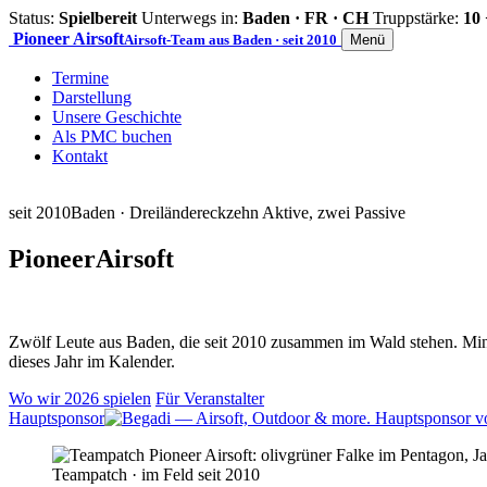
Status:
Spielbereit
Unterwegs in:
Baden · FR · CH
Truppstärke:
10 
Pioneer
Airsoft
Airsoft-Team aus Baden · seit 2010
Menü
Termine
Darstellung
Unsere Geschichte
Als PMC buchen
Kontakt
seit 2010
Baden · Dreiländereck
zehn Aktive, zwei Passive
Pioneer
Airsoft
Zwölf Leute aus Baden, die seit 2010 zusammen im Wald stehen. Mind
dieses Jahr im Kalender.
Wo wir 2026 spielen
Für Veranstalter
Hauptsponsor
Teampatch · im Feld seit 2010