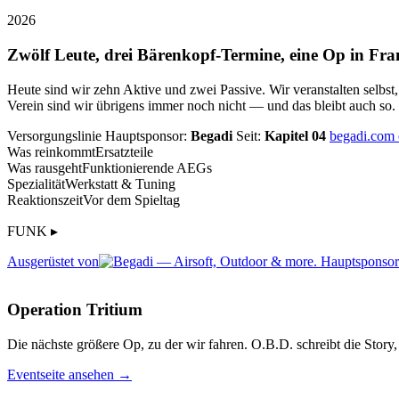
2026
Zwölf Leute, drei Bärenkopf-Termine, eine Op in Fra
Heute sind wir zehn Aktive und zwei Passive. Wir veranstalten selbst
Verein sind wir übrigens immer noch nicht — und das bleibt auch so.
Versorgungslinie
Hauptsponsor:
Begadi
Seit:
Kapitel 04
begadi.com
Was reinkommt
Ersatzteile
Was rausgeht
Funktionierende AEGs
Spezialität
Werkstatt & Tuning
Reaktionszeit
Vor dem Spieltag
FUNK ▸
Ausgerüstet von
Operation Tritium
Die nächste größere Op, zu der wir fahren. O.B.D. schreibt die Story, 
Eventseite ansehen →