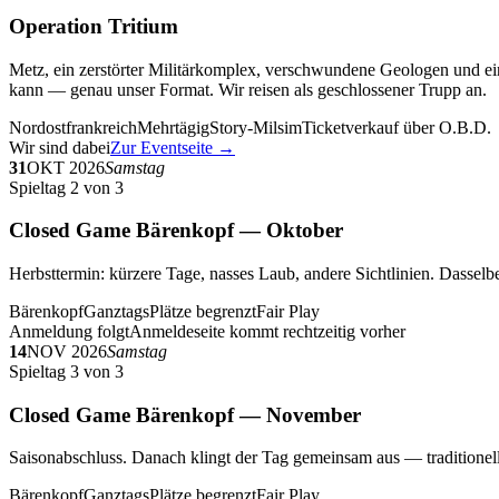
Operation Tritium
Metz, ein zerstörter Militärkomplex, verschwundene Geologen und ein
kann — genau unser Format. Wir reisen als geschlossener Trupp an.
Nordostfrankreich
Mehrtägig
Story-Milsim
Ticketverkauf über O.B.D.
Wir sind dabei
Zur Eventseite →
31
OKT 2026
Samstag
Spieltag 2 von 3
Closed Game Bärenkopf — Oktober
Herbsttermin: kürzere Tage, nasses Laub, andere Sichtlinien. Dasselbe
Bärenkopf
Ganztags
Plätze begrenzt
Fair Play
Anmeldung folgt
Anmeldeseite kommt rechtzeitig vorher
14
NOV 2026
Samstag
Spieltag 3 von 3
Closed Game Bärenkopf — November
Saisonabschluss. Danach klingt der Tag gemeinsam aus — traditionell 
Bärenkopf
Ganztags
Plätze begrenzt
Fair Play