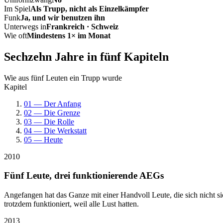
Im Spiel
Als Trupp, nicht als Einzelkämpfer
Funk
Ja, und wir benutzen ihn
Unterwegs in
Frankreich · Schweiz
Wie oft
Mindestens 1× im Monat
Sechzehn Jahre in fünf Kapiteln
Wie aus fünf Leuten ein Trupp wurde
Kapitel
01 — Der Anfang
02 — Die Grenze
03 — Die Rolle
04 — Die Werkstatt
05 — Heute
2010
Fünf Leute, drei funktionierende AEGs
Angefangen hat das Ganze mit einer Handvoll Leute, die sich nicht 
trotzdem funktioniert, weil alle Lust hatten.
2013