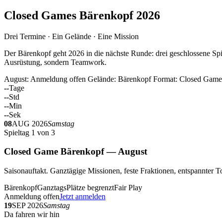
Closed Games Bärenkopf 2026
Drei Termine · Ein Gelände · Eine Mission
Der Bärenkopf geht 2026 in die nächste Runde: drei geschlossene Spi
Ausrüstung, sondern Teamwork.
August: Anmeldung offen
Gelände: Bärenkopf
Format: Closed Game
--
Tage
--
Std
--
Min
--
Sek
08
AUG 2026
Samstag
Spieltag 1 von 3
Closed Game Bärenkopf — August
Saisonauftakt. Ganztägige Missionen, feste Fraktionen, entspannt
Bärenkopf
Ganztags
Plätze begrenzt
Fair Play
Anmeldung offen
Jetzt anmelden
19
SEP 2026
Samstag
Da fahren wir hin