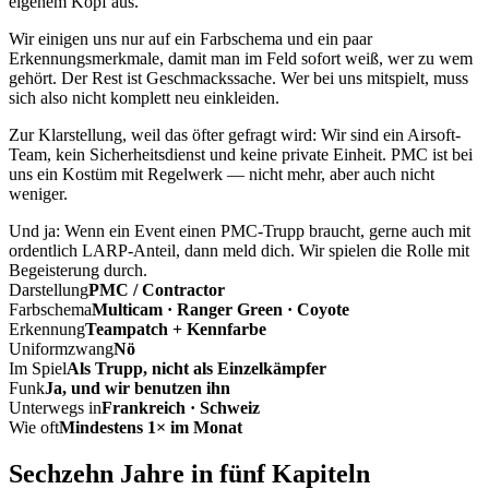
eigenem Kopf aus.
Wir einigen uns nur auf ein Farbschema und ein paar
Erkennungsmerkmale, damit man im Feld sofort weiß, wer zu wem
gehört. Der Rest ist Geschmackssache. Wer bei uns mitspielt, muss
sich also nicht komplett neu einkleiden.
Zur Klarstellung, weil das öfter gefragt wird: Wir sind ein Airsoft-
Team, kein Sicherheitsdienst und keine private Einheit. PMC ist bei
uns ein Kostüm mit Regelwerk — nicht mehr, aber auch nicht
weniger.
Und ja: Wenn ein Event einen PMC-Trupp braucht, gerne auch mit
ordentlich LARP-Anteil, dann meld dich. Wir spielen die Rolle mit
Begeisterung durch.
Darstellung
PMC / Contractor
Farbschema
Multicam · Ranger Green · Coyote
Erkennung
Teampatch + Kennfarbe
Uniformzwang
Nö
Im Spiel
Als Trupp, nicht als Einzelkämpfer
Funk
Ja, und wir benutzen ihn
Unterwegs in
Frankreich · Schweiz
Wie oft
Mindestens 1× im Monat
Sechzehn Jahre in fünf Kapiteln