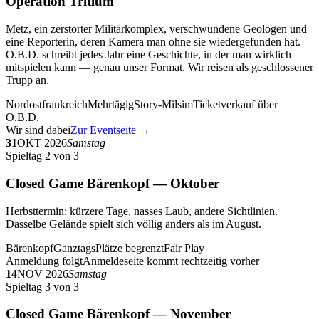
Operation Tritium
Metz, ein zerstörter Militärkomplex, verschwundene Geologen und
eine Reporterin, deren Kamera man ohne sie wiedergefunden hat.
O.B.D. schreibt jedes Jahr eine Geschichte, in der man wirklich
mitspielen kann — genau unser Format. Wir reisen als geschlossener
Trupp an.
Nordostfrankreich
Mehrtägig
Story-Milsim
Ticketverkauf über
O.B.D.
Wir sind dabei
Zur Eventseite →
31
OKT 2026
Samstag
Spieltag 2 von 3
Closed Game Bärenkopf — Oktober
Herbsttermin: kürzere Tage, nasses Laub, andere Sichtlinien.
Dasselbe Gelände spielt sich völlig anders als im August.
Bärenkopf
Ganztags
Plätze begrenzt
Fair Play
Anmeldung folgt
Anmeldeseite kommt rechtzeitig vorher
14
NOV 2026
Samstag
Spieltag 3 von 3
Closed Game Bärenkopf — November