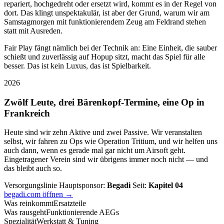
repariert, hochgedreht oder ersetzt wird, kommt es in der Regel von
dort. Das klingt unspektakulär, ist aber der Grund, warum wir am
Samstagmorgen mit funktionierendem Zeug am Feldrand stehen
statt mit Ausreden.
Fair Play fängt nämlich bei der Technik an: Eine Einheit, die sauber
schießt und zuverlässig auf Hopup sitzt, macht das Spiel für alle
besser. Das ist kein Luxus, das ist Spielbarkeit.
2026
Zwölf Leute, drei Bärenkopf-Termine, eine Op in
Frankreich
Heute sind wir zehn Aktive und zwei Passive. Wir veranstalten
selbst, wir fahren zu Ops wie Operation Tritium, und wir helfen uns
auch dann, wenn es gerade mal gar nicht um Airsoft geht.
Eingetragener Verein sind wir übrigens immer noch nicht — und
das bleibt auch so.
Versorgungslinie
Hauptsponsor:
Begadi
Seit:
Kapitel 04
begadi.com öffnen →
Was reinkommt
Ersatzteile
Was rausgeht
Funktionierende AEGs
Spezialität
Werkstatt & Tuning