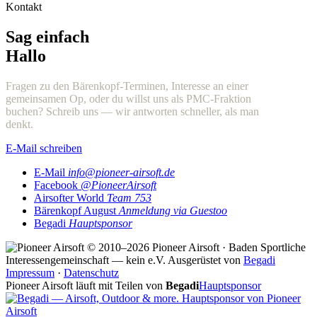
Kontakt
Sag einfach
Hallo
Fragen zu den Bärenkopf-Terminen, Interesse an einer
gemeinsamen Op, oder du willst uns als PMC-Fraktion
buchen? Schreib uns — wir antworten schneller, als man
denkt.
E-Mail schreiben
E-Mail
info@pioneer-airsoft.de
Facebook
@PioneerAirsoft
Airsofter World
Team 753
Bärenkopf August
Anmeldung via Guestoo
Begadi
Hauptsponsor
© 2010–2026 Pioneer Airsoft · Baden
Sportliche
Interessengemeinschaft — kein e.V.
Ausgerüstet von
Begadi
Impressum
·
Datenschutz
Pioneer Airsoft läuft mit Teilen von
Begadi
Hauptsponsor