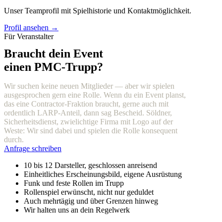
Unser Teamprofil mit Spielhistorie und Kontaktmöglichkeit.
Profil ansehen →
Für Veranstalter
Braucht dein Event
einen PMC-Trupp?
Wir suchen keine neuen Mitglieder — aber wir spielen
ausgesprochen gern eine Rolle. Wenn du ein Event planst,
das eine Contractor-Fraktion braucht, gerne auch mit
ordentlich LARP-Anteil, dann sag Bescheid. Söldner,
Sicherheitsdienst, zwielichtige Firma mit Logo auf der
Weste: Wir sind dabei und spielen die Rolle konsequent
durch.
Anfrage schreiben
10 bis 12 Darsteller, geschlossen anreisend
Einheitliches Erscheinungsbild, eigene Ausrüstung
Funk und feste Rollen im Trupp
Rollenspiel erwünscht, nicht nur geduldet
Auch mehrtägig und über Grenzen hinweg
Wir halten uns an dein Regelwerk