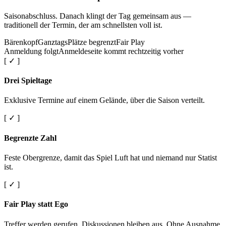
Saisonabschluss. Danach klingt der Tag gemeinsam aus —
traditionell der Termin, der am schnellsten voll ist.
Bärenkopf
Ganztags
Plätze begrenzt
Fair Play
Anmeldung folgt
Anmeldeseite kommt rechtzeitig vorher
[ ✓ ]
Drei Spieltage
Exklusive Termine auf einem Gelände, über die Saison verteilt.
[ ✓ ]
Begrenzte Zahl
Feste Obergrenze, damit das Spiel Luft hat und niemand nur Statist
ist.
[ ✓ ]
Fair Play statt Ego
Treffer werden gerufen. Diskussionen bleiben aus. Ohne Ausnahme.