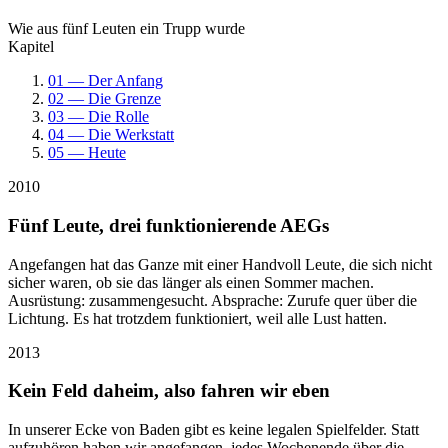
Wie aus fünf Leuten ein Trupp wurde
Kapitel
01 — Der Anfang
02 — Die Grenze
03 — Die Rolle
04 — Die Werkstatt
05 — Heute
2010
Fünf Leute, drei funktionierende AEGs
Angefangen hat das Ganze mit einer Handvoll Leute, die sich nicht
sicher waren, ob sie das länger als einen Sommer machen.
Ausrüstung: zusammengesucht. Absprache: Zurufe quer über die
Lichtung. Es hat trotzdem funktioniert, weil alle Lust hatten.
2013
Kein Feld daheim, also fahren wir eben
In unserer Ecke von Baden gibt es keine legalen Spielfelder. Statt
aufzuhören haben wir angefangen, jedes Wochenende über die