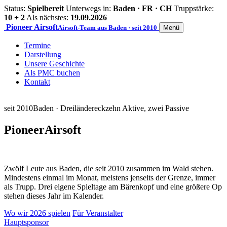
Status:
Spielbereit
Unterwegs in:
Baden · FR · CH
Truppstärke:
10 + 2
Als nächstes:
19.09.2026
Pioneer
Airsoft
Airsoft-Team aus Baden · seit 2010
Menü
Termine
Darstellung
Unsere Geschichte
Als PMC buchen
Kontakt
seit 2010
Baden · Dreiländereck
zehn Aktive, zwei Passive
Pioneer
Airsoft
Zwölf Leute aus Baden, die seit 2010 zusammen im Wald stehen.
Mindestens einmal im Monat, meistens jenseits der Grenze, immer
als Trupp. Drei eigene Spieltage am Bärenkopf und eine größere Op
stehen dieses Jahr im Kalender.
Wo wir 2026 spielen
Für Veranstalter
Hauptsponsor