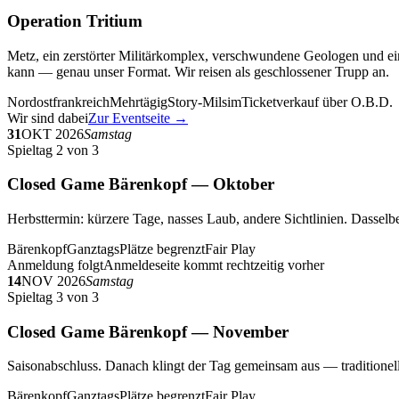
Operation Tritium
Metz, ein zerstörter Militärkomplex, verschwundene Geologen und ein
kann — genau unser Format. Wir reisen als geschlossener Trupp an.
Nordostfrankreich
Mehrtägig
Story-Milsim
Ticketverkauf über O.B.D.
Wir sind dabei
Zur Eventseite →
31
OKT 2026
Samstag
Spieltag 2 von 3
Closed Game Bärenkopf — Oktober
Herbsttermin: kürzere Tage, nasses Laub, andere Sichtlinien. Dasselbe
Bärenkopf
Ganztags
Plätze begrenzt
Fair Play
Anmeldung folgt
Anmeldeseite kommt rechtzeitig vorher
14
NOV 2026
Samstag
Spieltag 3 von 3
Closed Game Bärenkopf — November
Saisonabschluss. Danach klingt der Tag gemeinsam aus — traditionell 
Bärenkopf
Ganztags
Plätze begrenzt
Fair Play