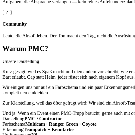
Aufgaben, die Absprache verlangen — kein reines Aufeinanderzulauf
[ ✓ ]
Community
Leute, die Airsoft leben. Der Ton macht den Tag, nicht die Ausrüstun
Warum PMC?
Unsere Darstellung
Kurz gesagt: weil es Spaß macht und niemandem vorschreibt, wie er a
Bart erlaubt, Cap statt Helm, jeder rüstet sich nach eigenem Kopf aus.
Wir einigen uns nur auf ein Farbschema und ein paar Erkennungsmerkm
komplett neu einkleiden.
Zur Klarstellung, weil das öfter gefragt wird: Wir sind ein Airsoft-T
Und ja: Wenn ein Event einen PMC-Trupp braucht, gerne auch mit ord
Darstellung
PMC / Contractor
Farbschema
Multicam · Ranger Green · Coyote
Erkennung
Teampatch + Kennfarbe
Uniformzwang
Nö