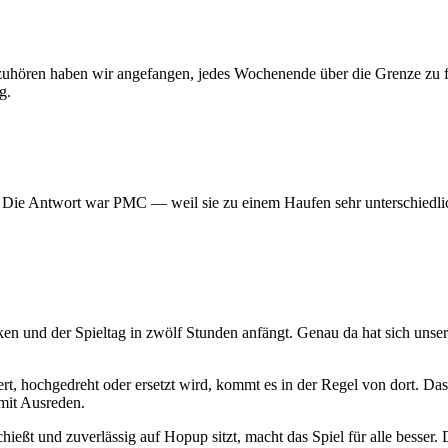
 aufzuhören haben wir angefangen, jedes Wochenende über die Grenze z
g.
? Die Antwort war PMC — weil sie zu einem Haufen sehr unterschiedlic
ken und der Spieltag in zwölf Stunden anfängt. Genau da hat sich uns
t, hochgedreht oder ersetzt wird, kommt es in der Regel von dort. Das
mit Ausreden.
hießt und zuverlässig auf Hopup sitzt, macht das Spiel für alle besser. D