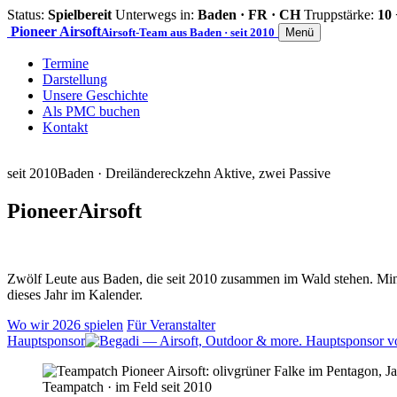
Status:
Spielbereit
Unterwegs in:
Baden · FR · CH
Truppstärke:
10 
Pioneer
Airsoft
Airsoft-Team aus Baden · seit 2010
Menü
Termine
Darstellung
Unsere Geschichte
Als PMC buchen
Kontakt
seit 2010
Baden · Dreiländereck
zehn Aktive, zwei Passive
Pioneer
Airsoft
Zwölf Leute aus Baden, die seit 2010 zusammen im Wald stehen. Mind
dieses Jahr im Kalender.
Wo wir 2026 spielen
Für Veranstalter
Hauptsponsor
Teampatch · im Feld seit 2010