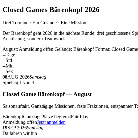
Closed Games Bärenkopf 2026
Drei Termine · Ein Gelände · Eine Mission
Der Bärenkopf geht 2026 in die nächste Runde: drei geschlossene Spi
Ausrüstung, sondern Teamwork.
August: Anmeldung offen
Gelände: Bärenkopf
Format: Closed Game
--
Tage
--
Std
--
Min
--
Sek
08
AUG 2026
Samstag
Spieltag 1 von 3
Closed Game Bärenkopf — August
Saisonauftakt. Ganztägige Missionen, feste Fraktionen, entspannt
Bärenkopf
Ganztags
Plätze begrenzt
Fair Play
Anmeldung offen
Jetzt anmelden
19
SEP 2026
Samstag
Da fahren wir hin