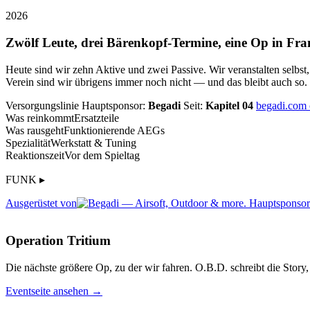
2026
Zwölf Leute, drei Bärenkopf-Termine, eine Op in Fra
Heute sind wir zehn Aktive und zwei Passive. Wir veranstalten selbst
Verein sind wir übrigens immer noch nicht — und das bleibt auch so.
Versorgungslinie
Hauptsponsor:
Begadi
Seit:
Kapitel 04
begadi.com
Was reinkommt
Ersatzteile
Was rausgeht
Funktionierende AEGs
Spezialität
Werkstatt & Tuning
Reaktionszeit
Vor dem Spieltag
FUNK ▸
Ausgerüstet von
Operation Tritium
Die nächste größere Op, zu der wir fahren. O.B.D. schreibt die Story, 
Eventseite ansehen →