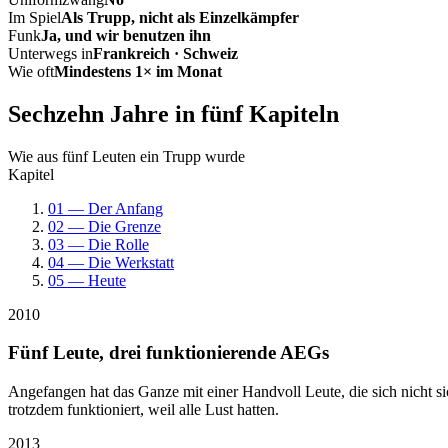
Im Spiel
Als Trupp, nicht als Einzelkämpfer
Funk
Ja, und wir benutzen ihn
Unterwegs in
Frankreich · Schweiz
Wie oft
Mindestens 1× im Monat
Sechzehn Jahre in fünf Kapiteln
Wie aus fünf Leuten ein Trupp wurde
Kapitel
01 — Der Anfang
02 — Die Grenze
03 — Die Rolle
04 — Die Werkstatt
05 — Heute
2010
Fünf Leute, drei funktionierende AEGs
Angefangen hat das Ganze mit einer Handvoll Leute, die sich nicht 
trotzdem funktioniert, weil alle Lust hatten.
2013