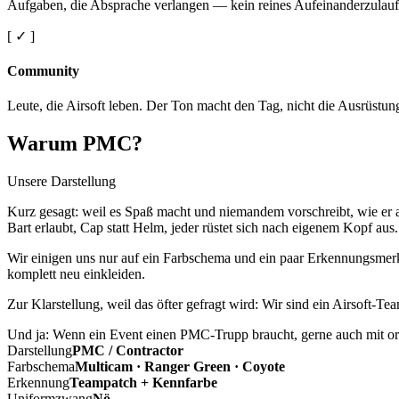
Aufgaben, die Absprache verlangen — kein reines Aufeinanderzulauf
[ ✓ ]
Community
Leute, die Airsoft leben. Der Ton macht den Tag, nicht die Ausrüstun
Warum PMC?
Unsere Darstellung
Kurz gesagt: weil es Spaß macht und niemandem vorschreibt, wie er a
Bart erlaubt, Cap statt Helm, jeder rüstet sich nach eigenem Kopf aus.
Wir einigen uns nur auf ein Farbschema und ein paar Erkennungsmerkm
komplett neu einkleiden.
Zur Klarstellung, weil das öfter gefragt wird: Wir sind ein Airsoft-T
Und ja: Wenn ein Event einen PMC-Trupp braucht, gerne auch mit ord
Darstellung
PMC / Contractor
Farbschema
Multicam · Ranger Green · Coyote
Erkennung
Teampatch + Kennfarbe
Uniformzwang
Nö