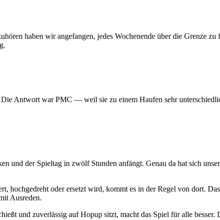
 aufzuhören haben wir angefangen, jedes Wochenende über die Grenze z
g.
? Die Antwort war PMC — weil sie zu einem Haufen sehr unterschiedlic
ken und der Spieltag in zwölf Stunden anfängt. Genau da hat sich uns
t, hochgedreht oder ersetzt wird, kommt es in der Regel von dort. Das
mit Ausreden.
hießt und zuverlässig auf Hopup sitzt, macht das Spiel für alle besser. D