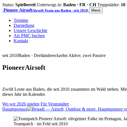
Status:
Spielbereit
Unterwegs in:
Baden · FR · CH
Truppstärke:
10 
Pioneer
Airsoft
Airsoft-Team aus Baden · seit 2010
Menü
Termine
Darstellung
Unsere Geschichte
Als PMC buchen
Kontakt
seit 2010
Baden · Dreiländereck
zehn Aktive, zwei Passive
Pioneer
Airsoft
Zwölf Leute aus Baden, die seit 2010 zusammen im Wald stehen. Mind
dieses Jahr im Kalender.
Wo wir 2026 spielen
Für Veranstalter
Hauptsponsor
Teampatch · im Feld seit 2010