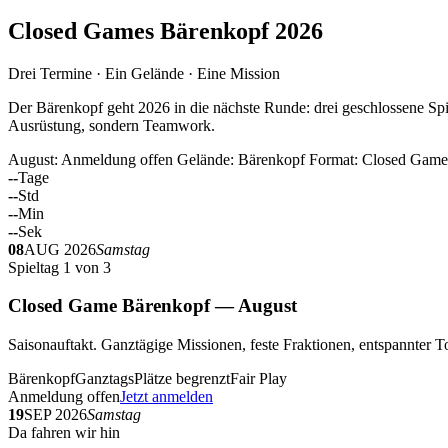
Closed Games Bärenkopf 2026
Drei Termine · Ein Gelände · Eine Mission
Der Bärenkopf geht 2026 in die nächste Runde: drei geschlossene Spi
Ausrüstung, sondern Teamwork.
August: Anmeldung offen
Gelände: Bärenkopf
Format: Closed Game
--
Tage
--
Std
--
Min
--
Sek
08
AUG 2026
Samstag
Spieltag 1 von 3
Closed Game Bärenkopf — August
Saisonauftakt. Ganztägige Missionen, feste Fraktionen, entspannt
Bärenkopf
Ganztags
Plätze begrenzt
Fair Play
Anmeldung offen
Jetzt anmelden
19
SEP 2026
Samstag
Da fahren wir hin