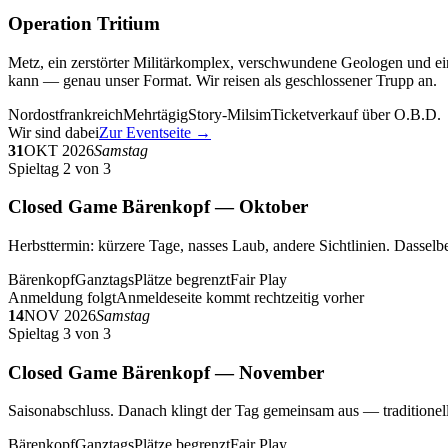
Operation Tritium
Metz, ein zerstörter Militärkomplex, verschwundene Geologen und ein
kann — genau unser Format. Wir reisen als geschlossener Trupp an.
Nordostfrankreich
Mehrtägig
Story-Milsim
Ticketverkauf über O.B.D.
Wir sind dabei
Zur Eventseite →
31
OKT 2026
Samstag
Spieltag 2 von 3
Closed Game Bärenkopf — Oktober
Herbsttermin: kürzere Tage, nasses Laub, andere Sichtlinien. Dasselbe
Bärenkopf
Ganztags
Plätze begrenzt
Fair Play
Anmeldung folgt
Anmeldeseite kommt rechtzeitig vorher
14
NOV 2026
Samstag
Spieltag 3 von 3
Closed Game Bärenkopf — November
Saisonabschluss. Danach klingt der Tag gemeinsam aus — traditionell 
Bärenkopf
Ganztags
Plätze begrenzt
Fair Play