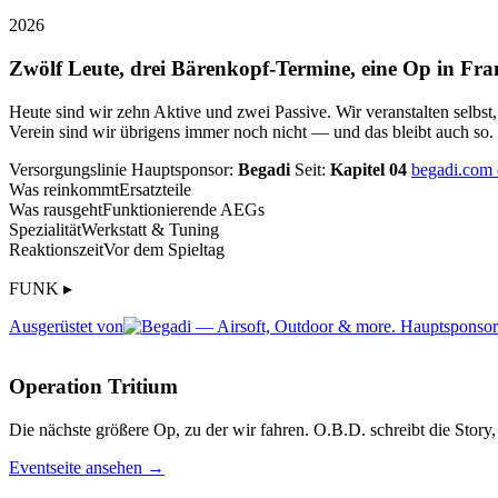
2026
Zwölf Leute, drei Bärenkopf-Termine, eine Op in Fra
Heute sind wir zehn Aktive und zwei Passive. Wir veranstalten selbst
Verein sind wir übrigens immer noch nicht — und das bleibt auch so.
Versorgungslinie
Hauptsponsor:
Begadi
Seit:
Kapitel 04
begadi.com
Was reinkommt
Ersatzteile
Was rausgeht
Funktionierende AEGs
Spezialität
Werkstatt & Tuning
Reaktionszeit
Vor dem Spieltag
FUNK ▸
Ausgerüstet von
Operation Tritium
Die nächste größere Op, zu der wir fahren. O.B.D. schreibt die Story, 
Eventseite ansehen →