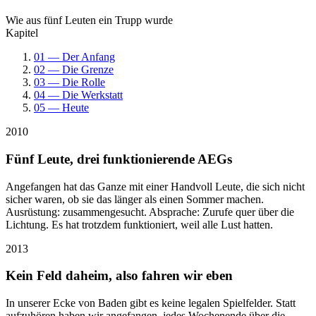
Wie aus fünf Leuten ein Trupp wurde
Kapitel
01 — Der Anfang
02 — Die Grenze
03 — Die Rolle
04 — Die Werkstatt
05 — Heute
2010
Fünf Leute, drei funktionierende AEGs
Angefangen hat das Ganze mit einer Handvoll Leute, die sich nicht
sicher waren, ob sie das länger als einen Sommer machen.
Ausrüstung: zusammengesucht. Absprache: Zurufe quer über die
Lichtung. Es hat trotzdem funktioniert, weil alle Lust hatten.
2013
Kein Feld daheim, also fahren wir eben
In unserer Ecke von Baden gibt es keine legalen Spielfelder. Statt
aufzuhören haben wir angefangen, jedes Wochenende über die