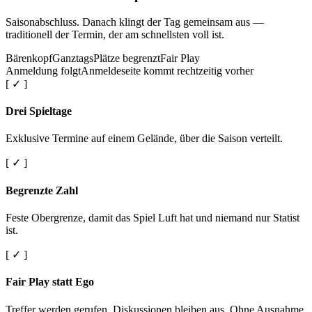
Saisonabschluss. Danach klingt der Tag gemeinsam aus —
traditionell der Termin, der am schnellsten voll ist.
Bärenkopf
Ganztags
Plätze begrenzt
Fair Play
Anmeldung folgt
Anmeldeseite kommt rechtzeitig vorher
[ ✓ ]
Drei Spieltage
Exklusive Termine auf einem Gelände, über die Saison verteilt.
[ ✓ ]
Begrenzte Zahl
Feste Obergrenze, damit das Spiel Luft hat und niemand nur Statist
ist.
[ ✓ ]
Fair Play statt Ego
Treffer werden gerufen. Diskussionen bleiben aus. Ohne Ausnahme.