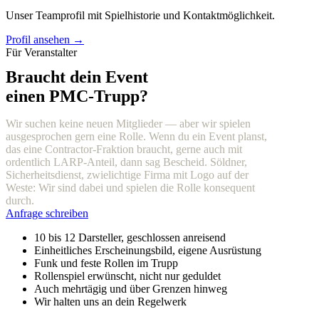
Unser Teamprofil mit Spielhistorie und Kontaktmöglichkeit.
Profil ansehen →
Für Veranstalter
Braucht dein Event
einen PMC-Trupp?
Wir suchen keine neuen Mitglieder — aber wir spielen
ausgesprochen gern eine Rolle. Wenn du ein Event planst,
das eine Contractor-Fraktion braucht, gerne auch mit
ordentlich LARP-Anteil, dann sag Bescheid. Söldner,
Sicherheitsdienst, zwielichtige Firma mit Logo auf der
Weste: Wir sind dabei und spielen die Rolle konsequent
durch.
Anfrage schreiben
10 bis 12 Darsteller, geschlossen anreisend
Einheitliches Erscheinungsbild, eigene Ausrüstung
Funk und feste Rollen im Trupp
Rollenspiel erwünscht, nicht nur geduldet
Auch mehrtägig und über Grenzen hinweg
Wir halten uns an dein Regelwerk