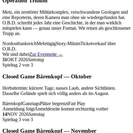
Operation Tritium
Metz, ein zerstörter Militärkomplex, verschwundene Geologen und
eine Reporterin, deren Kamera man ohne sie wiedergefunden hat.
O.B.D. schreibt jedes Jahr eine Geschichte, in der man wirklich
mitspielen kann — genau unser Format. Wir reisen als geschlossener
Trupp an.
Nordostfrankreich
Mehrtägig
Story-Milsim
Ticketverkauf über
O.B.D.
Wir sind dabei
Zur Eventseite →
31
OKT 2026
Samstag
Spieltag 2 von 3
Closed Game Bärenkopf — Oktober
Herbsttermin: kürzere Tage, nasses Laub, andere Sichtlinien.
Dasselbe Gelände spielt sich völlig anders als im August.
Bärenkopf
Ganztags
Plätze begrenzt
Fair Play
Anmeldung folgt
Anmeldeseite kommt rechtzeitig vorher
14
NOV 2026
Samstag
Spieltag 3 von 3
Closed Game Bärenkopf — November