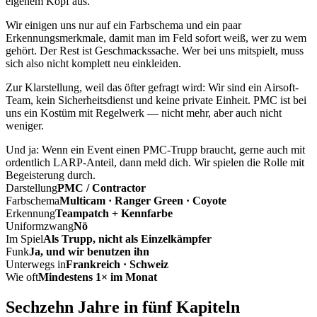
eigenem Kopf aus.
Wir einigen uns nur auf ein Farbschema und ein paar
Erkennungsmerkmale, damit man im Feld sofort weiß, wer zu wem
gehört. Der Rest ist Geschmackssache. Wer bei uns mitspielt, muss
sich also nicht komplett neu einkleiden.
Zur Klarstellung, weil das öfter gefragt wird: Wir sind ein Airsoft-
Team, kein Sicherheitsdienst und keine private Einheit. PMC ist bei
uns ein Kostüm mit Regelwerk — nicht mehr, aber auch nicht
weniger.
Und ja: Wenn ein Event einen PMC-Trupp braucht, gerne auch mit
ordentlich LARP-Anteil, dann meld dich. Wir spielen die Rolle mit
Begeisterung durch.
Darstellung
PMC / Contractor
Farbschema
Multicam · Ranger Green · Coyote
Erkennung
Teampatch + Kennfarbe
Uniformzwang
Nö
Im Spiel
Als Trupp, nicht als Einzelkämpfer
Funk
Ja, und wir benutzen ihn
Unterwegs in
Frankreich · Schweiz
Wie oft
Mindestens 1× im Monat
Sechzehn Jahre in fünf Kapiteln