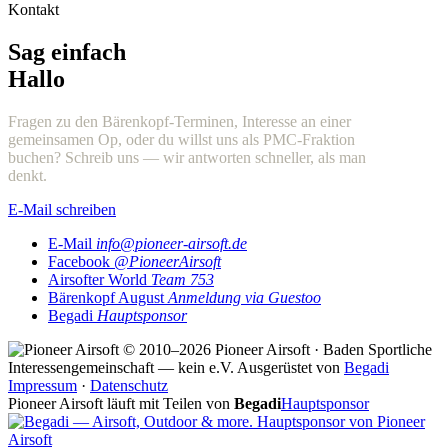
Kontakt
Sag einfach
Hallo
Fragen zu den Bärenkopf-Terminen, Interesse an einer
gemeinsamen Op, oder du willst uns als PMC-Fraktion
buchen? Schreib uns — wir antworten schneller, als man
denkt.
E-Mail schreiben
E-Mail
info@pioneer-airsoft.de
Facebook
@PioneerAirsoft
Airsofter World
Team 753
Bärenkopf August
Anmeldung via Guestoo
Begadi
Hauptsponsor
© 2010–2026 Pioneer Airsoft · Baden
Sportliche
Interessengemeinschaft — kein e.V.
Ausgerüstet von
Begadi
Impressum
·
Datenschutz
Pioneer Airsoft läuft mit Teilen von
Begadi
Hauptsponsor