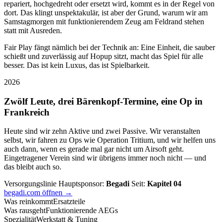
repariert, hochgedreht oder ersetzt wird, kommt es in der Regel von
dort. Das klingt unspektakulär, ist aber der Grund, warum wir am
Samstagmorgen mit funktionierendem Zeug am Feldrand stehen
statt mit Ausreden.
Fair Play fängt nämlich bei der Technik an: Eine Einheit, die sauber
schießt und zuverlässig auf Hopup sitzt, macht das Spiel für alle
besser. Das ist kein Luxus, das ist Spielbarkeit.
2026
Zwölf Leute, drei Bärenkopf-Termine, eine Op in
Frankreich
Heute sind wir zehn Aktive und zwei Passive. Wir veranstalten
selbst, wir fahren zu Ops wie Operation Tritium, und wir helfen uns
auch dann, wenn es gerade mal gar nicht um Airsoft geht.
Eingetragener Verein sind wir übrigens immer noch nicht — und
das bleibt auch so.
Versorgungslinie
Hauptsponsor:
Begadi
Seit:
Kapitel 04
begadi.com öffnen →
Was reinkommt
Ersatzteile
Was rausgeht
Funktionierende AEGs
Spezialität
Werkstatt & Tuning