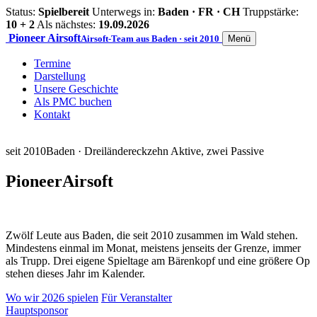
Status:
Spielbereit
Unterwegs in:
Baden · FR · CH
Truppstärke:
10 + 2
Als nächstes:
19.09.2026
Pioneer
Airsoft
Airsoft-Team aus Baden · seit 2010
Menü
Termine
Darstellung
Unsere Geschichte
Als PMC buchen
Kontakt
seit 2010
Baden · Dreiländereck
zehn Aktive, zwei Passive
Pioneer
Airsoft
Zwölf Leute aus Baden, die seit 2010 zusammen im Wald stehen.
Mindestens einmal im Monat, meistens jenseits der Grenze, immer
als Trupp. Drei eigene Spieltage am Bärenkopf und eine größere Op
stehen dieses Jahr im Kalender.
Wo wir 2026 spielen
Für Veranstalter
Hauptsponsor