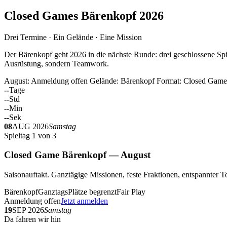
Closed Games Bärenkopf 2026
Drei Termine · Ein Gelände · Eine Mission
Der Bärenkopf geht 2026 in die nächste Runde: drei geschlossene Spi
Ausrüstung, sondern Teamwork.
August: Anmeldung offen
Gelände: Bärenkopf
Format: Closed Game
--
Tage
--
Std
--
Min
--
Sek
08
AUG 2026
Samstag
Spieltag 1 von 3
Closed Game Bärenkopf — August
Saisonauftakt. Ganztägige Missionen, feste Fraktionen, entspannt
Bärenkopf
Ganztags
Plätze begrenzt
Fair Play
Anmeldung offen
Jetzt anmelden
19
SEP 2026
Samstag
Da fahren wir hin