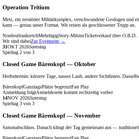
Operation Tritium
Metz, ein zerstörter Militärkomplex, verschwundene Geologen und ein
kann — genau unser Format. Wir reisen als geschlossener Trupp an.
Nordostfrankreich
Mehrtägig
Story-Milsim
Ticketverkauf über O.B.D.
Wir sind dabei
Zur Eventseite →
31
OKT 2026
Samstag
Spieltag 2 von 3
Closed Game Bärenkopf — Oktober
Herbsttermin: kürzere Tage, nasses Laub, andere Sichtlinien. Dasselbe
Bärenkopf
Ganztags
Plätze begrenzt
Fair Play
Anmeldung folgt
Anmeldeseite kommt rechtzeitig vorher
14
NOV 2026
Samstag
Spieltag 3 von 3
Closed Game Bärenkopf — November
Saisonabschluss. Danach klingt der Tag gemeinsam aus — traditionell 
Bärenkopf
Ganztags
Plätze begrenzt
Fair Play