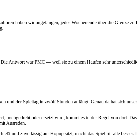
 aufzuhören haben wir angefangen, jedes Wochenende über die Grenze z
g.
? Die Antwort war PMC — weil sie zu einem Haufen sehr unterschiedlic
ken und der Spieltag in zwölf Stunden anfängt. Genau da hat sich uns
t, hochgedreht oder ersetzt wird, kommt es in der Regel von dort. Das
mit Ausreden.
hießt und zuverlässig auf Hopup sitzt, macht das Spiel für alle besser. D