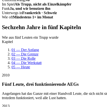
Im Spiel
Als Trupp, nicht als Einzelkämpfer
Funk
Ja, und wir benutzen ihn
Unterwegs in
Frankreich · Schweiz
Wie oft
Mindestens 1× im Monat
Sechzehn Jahre in fünf Kapiteln
Wie aus fünf Leuten ein Trupp wurde
Kapitel
01 — Der Anfang
02 — Die Grenze
03 — Die Rolle
04 — Die Werkstatt
05 — Heute
2010
Fünf Leute, drei funktionierende AEGs
Angefangen hat das Ganze mit einer Handvoll Leute, die sich nicht 
trotzdem funktioniert, weil alle Lust hatten.
2013