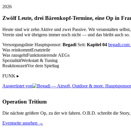
2026
Zwölf Leute, drei Bärenkopf-Termine, eine Op in Fra
Heute sind wir zehn Aktive und zwei Passive. Wir veranstalten selbst
Verein sind wir übrigens immer noch nicht — und das bleibt auch so.
Versorgungslinie
Hauptsponsor:
Begadi
Seit:
Kapitel 04
begadi.com
Was reinkommt
Ersatzteile
Was rausgeht
Funktionierende AEGs
Spezialität
Werkstatt & Tuning
Reaktionszeit
Vor dem Spieltag
FUNK ▸
Ausgerüstet von
Operation Tritium
Die nächste größere Op, zu der wir fahren. O.B.D. schreibt die Story, 
Eventseite ansehen →