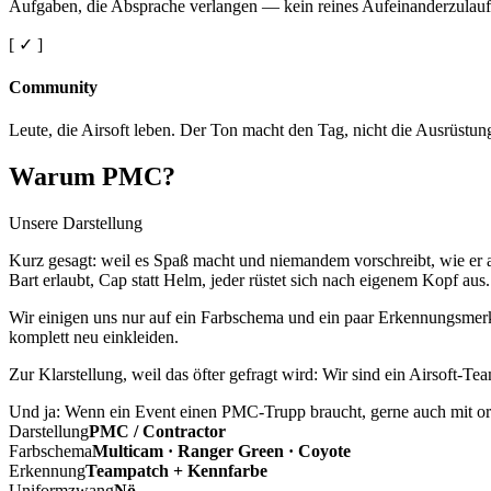
Aufgaben, die Absprache verlangen — kein reines Aufeinanderzulauf
[ ✓ ]
Community
Leute, die Airsoft leben. Der Ton macht den Tag, nicht die Ausrüstun
Warum PMC?
Unsere Darstellung
Kurz gesagt: weil es Spaß macht und niemandem vorschreibt, wie er a
Bart erlaubt, Cap statt Helm, jeder rüstet sich nach eigenem Kopf aus.
Wir einigen uns nur auf ein Farbschema und ein paar Erkennungsmerkm
komplett neu einkleiden.
Zur Klarstellung, weil das öfter gefragt wird: Wir sind ein Airsoft-T
Und ja: Wenn ein Event einen PMC-Trupp braucht, gerne auch mit ord
Darstellung
PMC / Contractor
Farbschema
Multicam · Ranger Green · Coyote
Erkennung
Teampatch + Kennfarbe
Uniformzwang
Nö