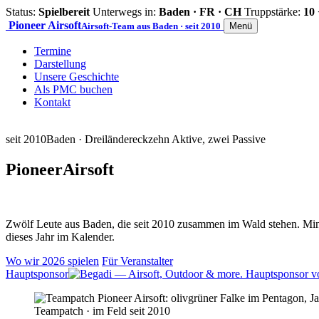
Status:
Spielbereit
Unterwegs in:
Baden · FR · CH
Truppstärke:
10 
Pioneer
Airsoft
Airsoft-Team aus Baden · seit 2010
Menü
Termine
Darstellung
Unsere Geschichte
Als PMC buchen
Kontakt
seit 2010
Baden · Dreiländereck
zehn Aktive, zwei Passive
Pioneer
Airsoft
Zwölf Leute aus Baden, die seit 2010 zusammen im Wald stehen. Mind
dieses Jahr im Kalender.
Wo wir 2026 spielen
Für Veranstalter
Hauptsponsor
Teampatch · im Feld seit 2010