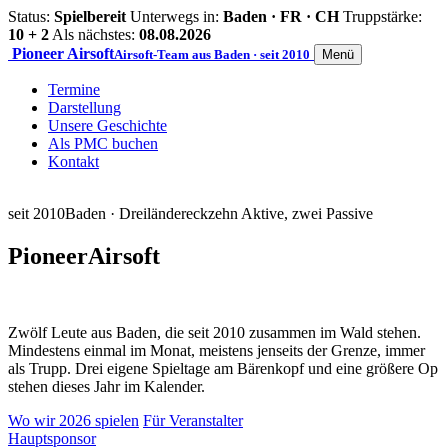
Status:
Spielbereit
Unterwegs in:
Baden · FR · CH
Truppstärke:
10 + 2
Als nächstes:
08.08.2026
Pioneer
Airsoft
Airsoft-Team aus Baden · seit 2010
Menü
Termine
Darstellung
Unsere Geschichte
Als PMC buchen
Kontakt
seit 2010
Baden · Dreiländereck
zehn Aktive, zwei Passive
Pioneer
Airsoft
Zwölf Leute aus Baden, die seit 2010 zusammen im Wald stehen.
Mindestens einmal im Monat, meistens jenseits der Grenze, immer
als Trupp. Drei eigene Spieltage am Bärenkopf und eine größere Op
stehen dieses Jahr im Kalender.
Wo wir 2026 spielen
Für Veranstalter
Hauptsponsor