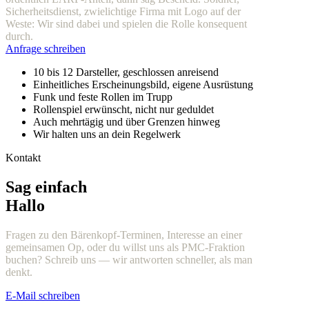
Sicherheitsdienst, zwielichtige Firma mit Logo auf der
Weste: Wir sind dabei und spielen die Rolle konsequent
durch.
Anfrage schreiben
10 bis 12 Darsteller, geschlossen anreisend
Einheitliches Erscheinungsbild, eigene Ausrüstung
Funk und feste Rollen im Trupp
Rollenspiel erwünscht, nicht nur geduldet
Auch mehrtägig und über Grenzen hinweg
Wir halten uns an dein Regelwerk
Kontakt
Sag einfach
Hallo
Fragen zu den Bärenkopf-Terminen, Interesse an einer
gemeinsamen Op, oder du willst uns als PMC-Fraktion
buchen? Schreib uns — wir antworten schneller, als man
denkt.
E-Mail schreiben