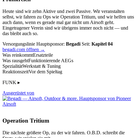
Heute sind wir zehn Aktive und zwei Passive. Wir veranstalten
selbst, wir fahren zu Ops wie Operation Tritium, und wir helfen uns
auch dann, wenn es gerade mal gar nicht um Airsoft geht.
Eingetragener Verein sind wir übrigens immer noch nicht — und
das bleibt auch so.
Versorgungslinie
Hauptsponsor:
Begadi
Seit:
Kapitel 04
begadi.com öffnen →
Was reinkommt
Ersatzteile
Was rausgeht
Funktionierende AEGs
Spezialität
Werkstatt & Tuning
Reaktionszeit
Vor dem Spieltag
FUNK ▸
Ausgerüstet von
Operation Tritium
Die nächste größere Op, zu der wir fahren. O.B.D. schreibt die