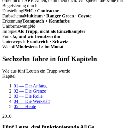
ordentlich LARP-Anteil, dann meld dich. Wir spielen die Rolle mit
Begeisterung durch.
Darstellung
PMC / Contractor
Farbschema
Multicam · Ranger Green · Coyote
Erkennung
Teampatch + Kennfarbe
Uniformzwang
Nö
Im Spiel
Als Trupp, nicht als Einzelkämpfer
Funk
Ja, und wir benutzen ihn
Unterwegs in
Frankreich · Schweiz
Wie oft
Mindestens 1× im Monat
Sechzehn Jahre in fünf Kapiteln
Wie aus fünf Leuten ein Trupp wurde
Kapitel
01 — Der Anfang
02 — Die Grenze
03 — Die Rolle
04 — Die Werkstatt
05 — Heute
2010
Fünf Leute, drei funktionierende AEGs