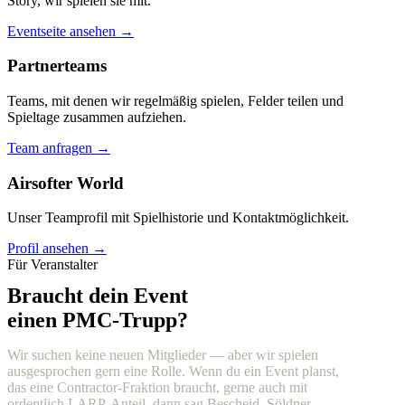
Story, wir spielen sie mit.
Eventseite ansehen →
Partnerteams
Teams, mit denen wir regelmäßig spielen, Felder teilen und
Spieltage zusammen aufziehen.
Team anfragen →
Airsofter World
Unser Teamprofil mit Spielhistorie und Kontaktmöglichkeit.
Profil ansehen →
Für Veranstalter
Braucht dein Event
einen PMC-Trupp?
Wir suchen keine neuen Mitglieder — aber wir spielen
ausgesprochen gern eine Rolle. Wenn du ein Event planst,
das eine Contractor-Fraktion braucht, gerne auch mit
ordentlich LARP-Anteil, dann sag Bescheid. Söldner,