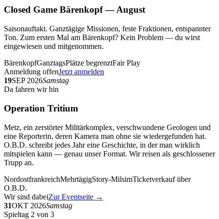
Closed Game Bärenkopf — August
Saisonauftakt. Ganztägige Missionen, feste Fraktionen, entspannter
Ton. Zum ersten Mal am Bärenkopf? Kein Problem — du wirst
eingewiesen und mitgenommen.
Bärenkopf
Ganztags
Plätze begrenzt
Fair Play
Anmeldung offen
Jetzt anmelden
19
SEP 2026
Samstag
Da fahren wir hin
Operation Tritium
Metz, ein zerstörter Militärkomplex, verschwundene Geologen und
eine Reporterin, deren Kamera man ohne sie wiedergefunden hat.
O.B.D. schreibt jedes Jahr eine Geschichte, in der man wirklich
mitspielen kann — genau unser Format. Wir reisen als geschlossener
Trupp an.
Nordostfrankreich
Mehrtägig
Story-Milsim
Ticketverkauf über
O.B.D.
Wir sind dabei
Zur Eventseite →
31
OKT 2026
Samstag
Spieltag 2 von 3