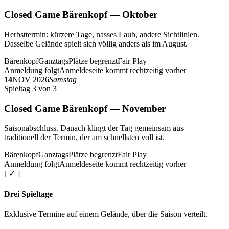
Closed Game Bärenkopf — Oktober
Herbsttermin: kürzere Tage, nasses Laub, andere Sichtlinien.
Dasselbe Gelände spielt sich völlig anders als im August.
Bärenkopf
Ganztags
Plätze begrenzt
Fair Play
Anmeldung folgt
Anmeldeseite kommt rechtzeitig vorher
14
NOV 2026
Samstag
Spieltag 3 von 3
Closed Game Bärenkopf — November
Saisonabschluss. Danach klingt der Tag gemeinsam aus —
traditionell der Termin, der am schnellsten voll ist.
Bärenkopf
Ganztags
Plätze begrenzt
Fair Play
Anmeldung folgt
Anmeldeseite kommt rechtzeitig vorher
[ ✓ ]
Drei Spieltage
Exklusive Termine auf einem Gelände, über die Saison verteilt.