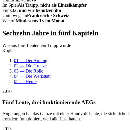
Im Spiel
Als Trupp, nicht als Einzelkämpfer
Funk
Ja, und wir benutzen ihn
Unterwegs in
Frankreich · Schweiz
Wie oft
Mindestens 1× im Monat
Sechzehn Jahre in fünf Kapiteln
Wie aus fünf Leuten ein Trupp wurde
Kapitel
01 — Der Anfang
02 — Die Grenze
03 — Die Rolle
04 — Die Werkstatt
05 — Heute
2010
Fünf Leute, drei funktionierende AEGs
Angefangen hat das Ganze mit einer Handvoll Leute, die sich nicht 
trotzdem funktioniert, weil alle Lust hatten.
2013