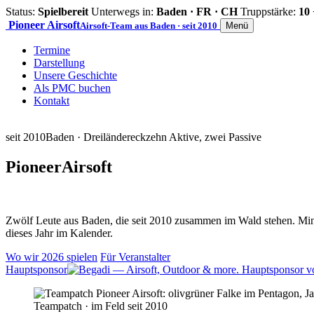
Status:
Spielbereit
Unterwegs in:
Baden · FR · CH
Truppstärke:
10 
Pioneer
Airsoft
Airsoft-Team aus Baden · seit 2010
Menü
Termine
Darstellung
Unsere Geschichte
Als PMC buchen
Kontakt
seit 2010
Baden · Dreiländereck
zehn Aktive, zwei Passive
Pioneer
Airsoft
Zwölf Leute aus Baden, die seit 2010 zusammen im Wald stehen. Mind
dieses Jahr im Kalender.
Wo wir 2026 spielen
Für Veranstalter
Hauptsponsor
Teampatch · im Feld seit 2010