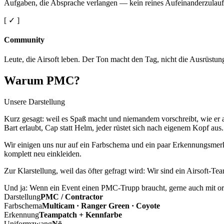
Aufgaben, die Absprache verlangen — kein reines Aufeinanderzulauf
[ ✓ ]
Community
Leute, die Airsoft leben. Der Ton macht den Tag, nicht die Ausrüstun
Warum PMC?
Unsere Darstellung
Kurz gesagt: weil es Spaß macht und niemandem vorschreibt, wie er a
Bart erlaubt, Cap statt Helm, jeder rüstet sich nach eigenem Kopf aus.
Wir einigen uns nur auf ein Farbschema und ein paar Erkennungsmerkm
komplett neu einkleiden.
Zur Klarstellung, weil das öfter gefragt wird: Wir sind ein Airsoft-T
Und ja: Wenn ein Event einen PMC-Trupp braucht, gerne auch mit ord
Darstellung
PMC / Contractor
Farbschema
Multicam · Ranger Green · Coyote
Erkennung
Teampatch + Kennfarbe
Uniformzwang
Nö