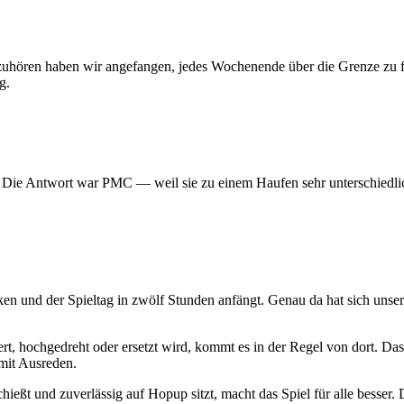
 aufzuhören haben wir angefangen, jedes Wochenende über die Grenze z
g.
? Die Antwort war PMC — weil sie zu einem Haufen sehr unterschiedlic
ken und der Spieltag in zwölf Stunden anfängt. Genau da hat sich uns
t, hochgedreht oder ersetzt wird, kommt es in der Regel von dort. Das
mit Ausreden.
hießt und zuverlässig auf Hopup sitzt, macht das Spiel für alle besser. D