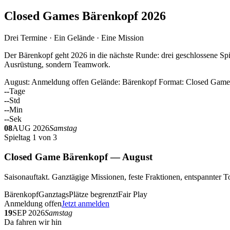
Closed Games Bärenkopf 2026
Drei Termine · Ein Gelände · Eine Mission
Der Bärenkopf geht 2026 in die nächste Runde: drei geschlossene Spi
Ausrüstung, sondern Teamwork.
August: Anmeldung offen
Gelände: Bärenkopf
Format: Closed Game
--
Tage
--
Std
--
Min
--
Sek
08
AUG 2026
Samstag
Spieltag 1 von 3
Closed Game Bärenkopf — August
Saisonauftakt. Ganztägige Missionen, feste Fraktionen, entspannt
Bärenkopf
Ganztags
Plätze begrenzt
Fair Play
Anmeldung offen
Jetzt anmelden
19
SEP 2026
Samstag
Da fahren wir hin