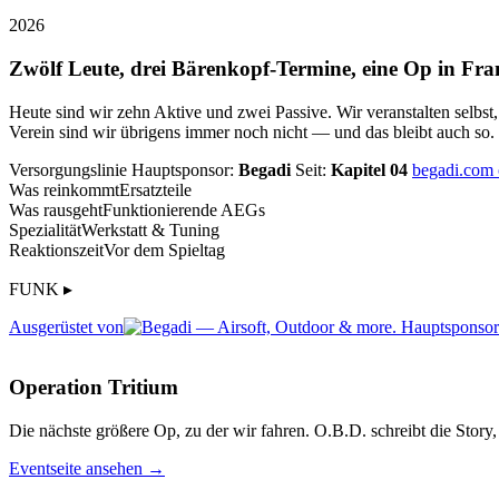
2026
Zwölf Leute, drei Bärenkopf-Termine, eine Op in Fra
Heute sind wir zehn Aktive und zwei Passive. Wir veranstalten selbst
Verein sind wir übrigens immer noch nicht — und das bleibt auch so.
Versorgungslinie
Hauptsponsor:
Begadi
Seit:
Kapitel 04
begadi.com
Was reinkommt
Ersatzteile
Was rausgeht
Funktionierende AEGs
Spezialität
Werkstatt & Tuning
Reaktionszeit
Vor dem Spieltag
FUNK ▸
Ausgerüstet von
Operation Tritium
Die nächste größere Op, zu der wir fahren. O.B.D. schreibt die Story, 
Eventseite ansehen →