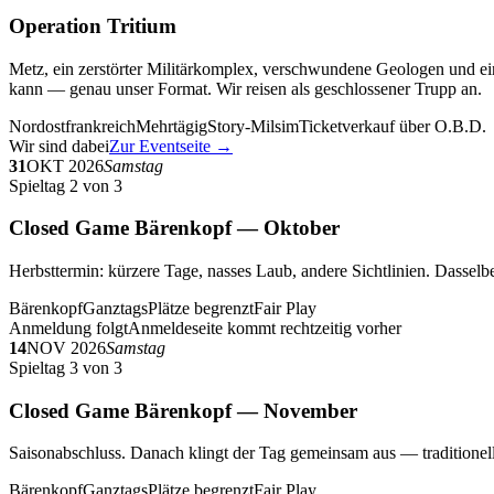
Operation Tritium
Metz, ein zerstörter Militärkomplex, verschwundene Geologen und ein
kann — genau unser Format. Wir reisen als geschlossener Trupp an.
Nordostfrankreich
Mehrtägig
Story-Milsim
Ticketverkauf über O.B.D.
Wir sind dabei
Zur Eventseite →
31
OKT 2026
Samstag
Spieltag 2 von 3
Closed Game Bärenkopf — Oktober
Herbsttermin: kürzere Tage, nasses Laub, andere Sichtlinien. Dasselbe
Bärenkopf
Ganztags
Plätze begrenzt
Fair Play
Anmeldung folgt
Anmeldeseite kommt rechtzeitig vorher
14
NOV 2026
Samstag
Spieltag 3 von 3
Closed Game Bärenkopf — November
Saisonabschluss. Danach klingt der Tag gemeinsam aus — traditionell 
Bärenkopf
Ganztags
Plätze begrenzt
Fair Play