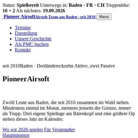
Status:
Spielbereit
Unterwegs in:
Baden · FR · CH
Truppstärke:
10 + 2
Als nächstes:
19.09.2026
Pioneer
Airsoft
Airsoft-Team aus Baden · seit 2010
Menü
Termine
Darstellung
Unsere Geschichte
Als PMC buchen
Kontakt
seit 2010
Baden · Dreiländereck
zehn Aktive, zwei Passive
Pioneer
Airsoft
Zwölf Leute aus Baden, die seit 2010 zusammen im Wald stehen.
Mindestens einmal im Monat, meistens jenseits der Grenze, immer
als Trupp. Drei eigene Spieltage am Bärenkopf und eine größere Op
stehen dieses Jahr im Kalender.
Wo wir 2026 spielen
Für Veranstalter
Hauptsponsor