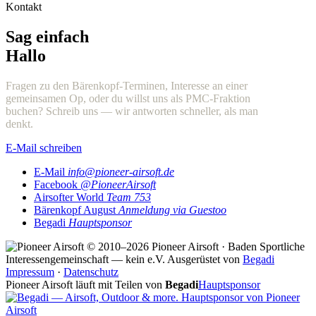
Kontakt
Sag einfach
Hallo
Fragen zu den Bärenkopf-Terminen, Interesse an einer
gemeinsamen Op, oder du willst uns als PMC-Fraktion
buchen? Schreib uns — wir antworten schneller, als man
denkt.
E-Mail schreiben
E-Mail
info@pioneer-airsoft.de
Facebook
@PioneerAirsoft
Airsofter World
Team 753
Bärenkopf August
Anmeldung via Guestoo
Begadi
Hauptsponsor
© 2010–2026 Pioneer Airsoft · Baden
Sportliche
Interessengemeinschaft — kein e.V.
Ausgerüstet von
Begadi
Impressum
·
Datenschutz
Pioneer Airsoft läuft mit Teilen von
Begadi
Hauptsponsor