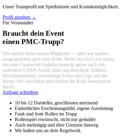
Unser Teamprofil mit Spielhistorie und Kontaktmöglichkeit.
Profil ansehen →
Für Veranstalter
Braucht dein Event
einen PMC-Trupp?
Wir suchen keine neuen Mitglieder — aber wir spielen
ausgesprochen gern eine Rolle. Wenn du ein Event planst,
das eine Contractor-Fraktion braucht, gerne auch mit
ordentlich LARP-Anteil, dann sag Bescheid. Söldner,
Sicherheitsdienst, zwielichtige Firma mit Logo auf der
Weste: Wir sind dabei und spielen die Rolle konsequent
durch.
Anfrage schreiben
10 bis 12 Darsteller, geschlossen anreisend
Einheitliches Erscheinungsbild, eigene Ausrüstung
Funk und feste Rollen im Trupp
Rollenspiel erwünscht, nicht nur geduldet
Auch mehrtägig und über Grenzen hinweg
Wir halten uns an dein Regelwerk