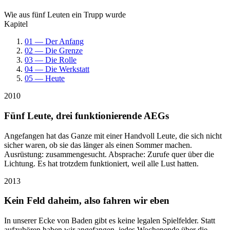
Wie aus fünf Leuten ein Trupp wurde
Kapitel
01 — Der Anfang
02 — Die Grenze
03 — Die Rolle
04 — Die Werkstatt
05 — Heute
2010
Fünf Leute, drei funktionierende AEGs
Angefangen hat das Ganze mit einer Handvoll Leute, die sich nicht
sicher waren, ob sie das länger als einen Sommer machen.
Ausrüstung: zusammengesucht. Absprache: Zurufe quer über die
Lichtung. Es hat trotzdem funktioniert, weil alle Lust hatten.
2013
Kein Feld daheim, also fahren wir eben
In unserer Ecke von Baden gibt es keine legalen Spielfelder. Statt
aufzuhören haben wir angefangen, jedes Wochenende über die