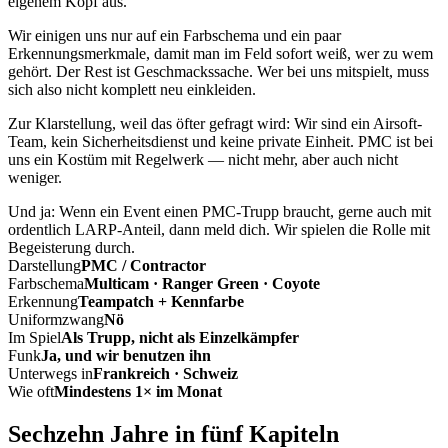
eigenem Kopf aus.
Wir einigen uns nur auf ein Farbschema und ein paar
Erkennungsmerkmale, damit man im Feld sofort weiß, wer zu wem
gehört. Der Rest ist Geschmackssache. Wer bei uns mitspielt, muss
sich also nicht komplett neu einkleiden.
Zur Klarstellung, weil das öfter gefragt wird: Wir sind ein Airsoft-
Team, kein Sicherheitsdienst und keine private Einheit. PMC ist bei
uns ein Kostüm mit Regelwerk — nicht mehr, aber auch nicht
weniger.
Und ja: Wenn ein Event einen PMC-Trupp braucht, gerne auch mit
ordentlich LARP-Anteil, dann meld dich. Wir spielen die Rolle mit
Begeisterung durch.
Darstellung
PMC / Contractor
Farbschema
Multicam · Ranger Green · Coyote
Erkennung
Teampatch + Kennfarbe
Uniformzwang
Nö
Im Spiel
Als Trupp, nicht als Einzelkämpfer
Funk
Ja, und wir benutzen ihn
Unterwegs in
Frankreich · Schweiz
Wie oft
Mindestens 1× im Monat
Sechzehn Jahre in fünf Kapiteln