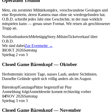
Operation Tritium
Metz, ein zerstörter Militärkomplex, verschwundene Geologen und
eine Reporterin, deren Kamera man ohne sie wiedergefunden hat.
O.B.D. schreibt jedes Jahr eine Geschichte, in der man wirklich
mitspielen kann — genau unser Format. Wir reisen als geschlossener
Trupp an.
Nordostfrankreich
Mehrtägig
Story-Milsim
Ticketverkauf über
O.B.D.
Wir sind dabei
Zur Eventseite →
31
OKT 2026
Samstag
Spieltag 2 von 3
Closed Game Bärenkopf — Oktober
Herbsttermin: kürzere Tage, nasses Laub, andere Sichtlinien.
Dasselbe Gelände spielt sich völlig anders als im August.
Bärenkopf
Ganztags
Plätze begrenzt
Fair Play
Anmeldung folgt
Anmeldeseite kommt rechtzeitig vorher
14
NOV 2026
Samstag
Spieltag 3 von 3
Closed Game Bärenkopf — November