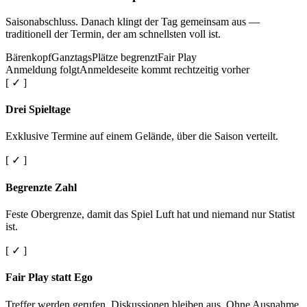
Saisonabschluss. Danach klingt der Tag gemeinsam aus —
traditionell der Termin, der am schnellsten voll ist.
Bärenkopf
Ganztags
Plätze begrenzt
Fair Play
Anmeldung folgt
Anmeldeseite kommt rechtzeitig vorher
[ ✓ ]
Drei Spieltage
Exklusive Termine auf einem Gelände, über die Saison verteilt.
[ ✓ ]
Begrenzte Zahl
Feste Obergrenze, damit das Spiel Luft hat und niemand nur Statist
ist.
[ ✓ ]
Fair Play statt Ego
Treffer werden gerufen. Diskussionen bleiben aus. Ohne Ausnahme.