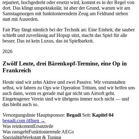
repariert, hochgedreht oder ersetzt wird, kommt es in der Regel von
dort. Das klingt unspektakulär, ist aber der Grund, warum wir am
Samstagmorgen mit funktionierendem Zeug am Feldrand stehen
statt mit Ausreden.
Fair Play fängt nämlich bei der Technik an: Eine Einheit, die sauber
schießt und zuverlässig auf Hopup sitzt, macht das Spiel für alle
besser. Das ist kein Luxus, das ist Spielbarkeit.
2026
Zwölf Leute, drei Bärenkopf-Termine, eine Op in
Frankreich
Heute sind wir zehn Aktive und zwei Passive. Wir veranstalten
selbst, wir fahren zu Ops wie Operation Tritium, und wir helfen uns
auch dann, wenn es gerade mal gar nicht um Airsoft geht.
Eingetragener Verein sind wir übrigens immer noch nicht — und
das bleibt auch so.
Versorgungslinie
Hauptsponsor:
Begadi
Seit:
Kapitel 04
begadi.com öffnen →
Was reinkommt
Ersatzteile
Was rausgeht
Funktionierende AEGs
Spezialität
Werkstatt & Tuning