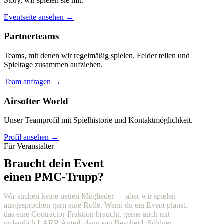
Story, wir spielen sie mit.
Eventseite ansehen →
Partnerteams
Teams, mit denen wir regelmäßig spielen, Felder teilen und
Spieltage zusammen aufziehen.
Team anfragen →
Airsofter World
Unser Teamprofil mit Spielhistorie und Kontaktmöglichkeit.
Profil ansehen →
Für Veranstalter
Braucht dein Event
einen PMC-Trupp?
Wir suchen keine neuen Mitglieder — aber wir spielen
ausgesprochen gern eine Rolle. Wenn du ein Event planst,
das eine Contractor-Fraktion braucht, gerne auch mit
ordentlich LARP-Anteil, dann sag Bescheid. Söldner,