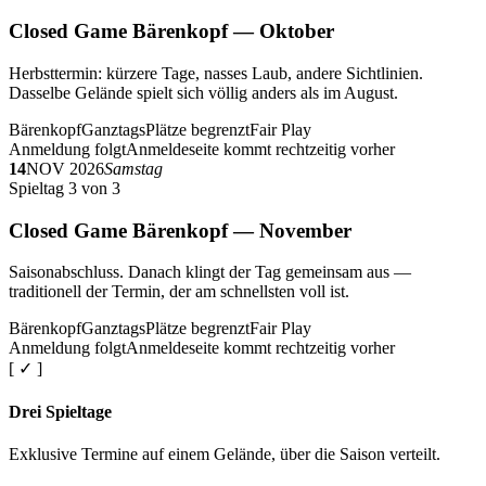
Closed Game Bärenkopf — Oktober
Herbsttermin: kürzere Tage, nasses Laub, andere Sichtlinien.
Dasselbe Gelände spielt sich völlig anders als im August.
Bärenkopf
Ganztags
Plätze begrenzt
Fair Play
Anmeldung folgt
Anmeldeseite kommt rechtzeitig vorher
14
NOV 2026
Samstag
Spieltag 3 von 3
Closed Game Bärenkopf — November
Saisonabschluss. Danach klingt der Tag gemeinsam aus —
traditionell der Termin, der am schnellsten voll ist.
Bärenkopf
Ganztags
Plätze begrenzt
Fair Play
Anmeldung folgt
Anmeldeseite kommt rechtzeitig vorher
[ ✓ ]
Drei Spieltage
Exklusive Termine auf einem Gelände, über die Saison verteilt.