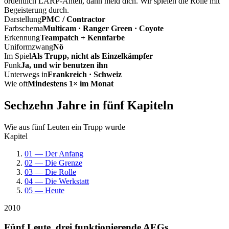
ordentlich LARP-Anteil, dann meld dich. Wir spielen die Rolle mit
Begeisterung durch.
Darstellung
PMC / Contractor
Farbschema
Multicam · Ranger Green · Coyote
Erkennung
Teampatch + Kennfarbe
Uniformzwang
Nö
Im Spiel
Als Trupp, nicht als Einzelkämpfer
Funk
Ja, und wir benutzen ihn
Unterwegs in
Frankreich · Schweiz
Wie oft
Mindestens 1× im Monat
Sechzehn Jahre in fünf Kapiteln
Wie aus fünf Leuten ein Trupp wurde
Kapitel
01 — Der Anfang
02 — Die Grenze
03 — Die Rolle
04 — Die Werkstatt
05 — Heute
2010
Fünf Leute, drei funktionierende AEGs