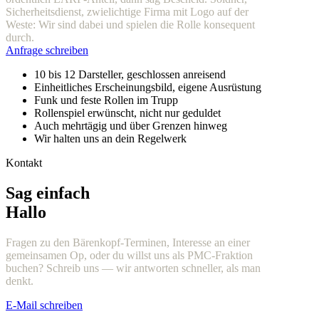
Sicherheitsdienst, zwielichtige Firma mit Logo auf der
Weste: Wir sind dabei und spielen die Rolle konsequent
durch.
Anfrage schreiben
10 bis 12 Darsteller, geschlossen anreisend
Einheitliches Erscheinungsbild, eigene Ausrüstung
Funk und feste Rollen im Trupp
Rollenspiel erwünscht, nicht nur geduldet
Auch mehrtägig und über Grenzen hinweg
Wir halten uns an dein Regelwerk
Kontakt
Sag einfach
Hallo
Fragen zu den Bärenkopf-Terminen, Interesse an einer
gemeinsamen Op, oder du willst uns als PMC-Fraktion
buchen? Schreib uns — wir antworten schneller, als man
denkt.
E-Mail schreiben