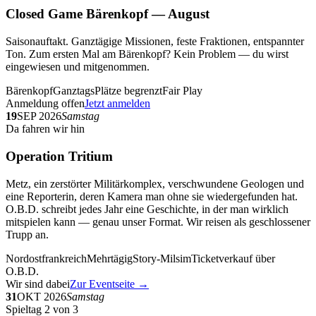
Closed Game Bärenkopf — August
Saisonauftakt. Ganztägige Missionen, feste Fraktionen, entspannter
Ton. Zum ersten Mal am Bärenkopf? Kein Problem — du wirst
eingewiesen und mitgenommen.
Bärenkopf
Ganztags
Plätze begrenzt
Fair Play
Anmeldung offen
Jetzt anmelden
19
SEP 2026
Samstag
Da fahren wir hin
Operation Tritium
Metz, ein zerstörter Militärkomplex, verschwundene Geologen und
eine Reporterin, deren Kamera man ohne sie wiedergefunden hat.
O.B.D. schreibt jedes Jahr eine Geschichte, in der man wirklich
mitspielen kann — genau unser Format. Wir reisen als geschlossener
Trupp an.
Nordostfrankreich
Mehrtägig
Story-Milsim
Ticketverkauf über
O.B.D.
Wir sind dabei
Zur Eventseite →
31
OKT 2026
Samstag
Spieltag 2 von 3