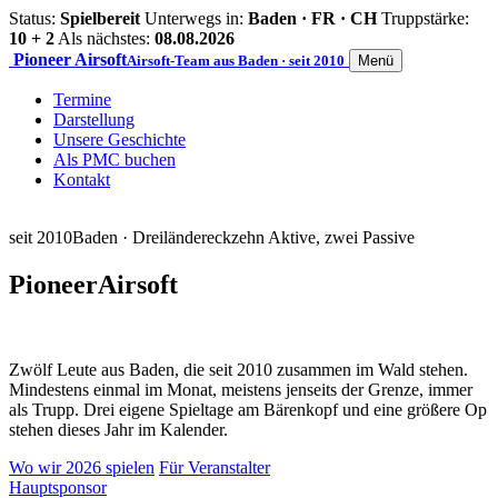
Status:
Spielbereit
Unterwegs in:
Baden · FR · CH
Truppstärke:
10 + 2
Als nächstes:
08.08.2026
Pioneer
Airsoft
Airsoft-Team aus Baden · seit 2010
Menü
Termine
Darstellung
Unsere Geschichte
Als PMC buchen
Kontakt
seit 2010
Baden · Dreiländereck
zehn Aktive, zwei Passive
Pioneer
Airsoft
Zwölf Leute aus Baden, die seit 2010 zusammen im Wald stehen.
Mindestens einmal im Monat, meistens jenseits der Grenze, immer
als Trupp. Drei eigene Spieltage am Bärenkopf und eine größere Op
stehen dieses Jahr im Kalender.
Wo wir 2026 spielen
Für Veranstalter
Hauptsponsor