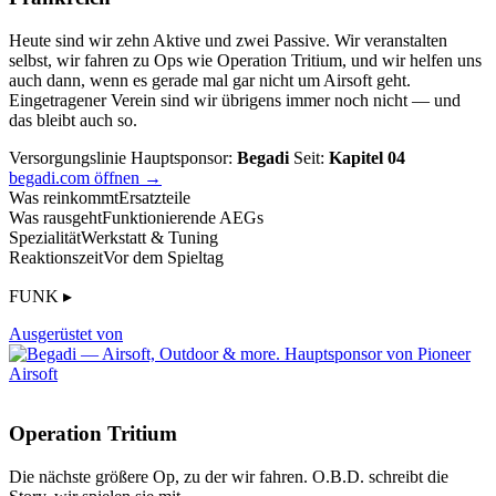
Heute sind wir zehn Aktive und zwei Passive. Wir veranstalten
selbst, wir fahren zu Ops wie Operation Tritium, und wir helfen uns
auch dann, wenn es gerade mal gar nicht um Airsoft geht.
Eingetragener Verein sind wir übrigens immer noch nicht — und
das bleibt auch so.
Versorgungslinie
Hauptsponsor:
Begadi
Seit:
Kapitel 04
begadi.com öffnen →
Was reinkommt
Ersatzteile
Was rausgeht
Funktionierende AEGs
Spezialität
Werkstatt & Tuning
Reaktionszeit
Vor dem Spieltag
FUNK ▸
Ausgerüstet von
Operation Tritium
Die nächste größere Op, zu der wir fahren. O.B.D. schreibt die