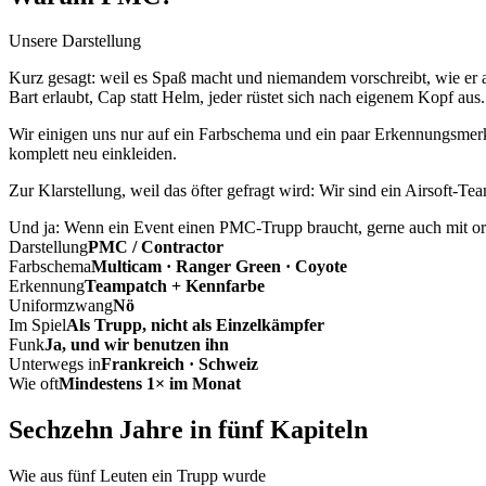
Unsere Darstellung
Kurz gesagt: weil es Spaß macht und niemandem vorschreibt, wie er a
Bart erlaubt, Cap statt Helm, jeder rüstet sich nach eigenem Kopf aus.
Wir einigen uns nur auf ein Farbschema und ein paar Erkennungsmerkm
komplett neu einkleiden.
Zur Klarstellung, weil das öfter gefragt wird: Wir sind ein Airsoft-T
Und ja: Wenn ein Event einen PMC-Trupp braucht, gerne auch mit ord
Darstellung
PMC / Contractor
Farbschema
Multicam · Ranger Green · Coyote
Erkennung
Teampatch + Kennfarbe
Uniformzwang
Nö
Im Spiel
Als Trupp, nicht als Einzelkämpfer
Funk
Ja, und wir benutzen ihn
Unterwegs in
Frankreich · Schweiz
Wie oft
Mindestens 1× im Monat
Sechzehn Jahre in fünf Kapiteln
Wie aus fünf Leuten ein Trupp wurde