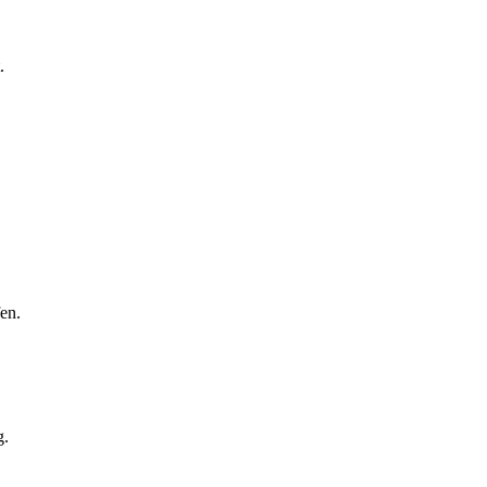
.
en.
g.