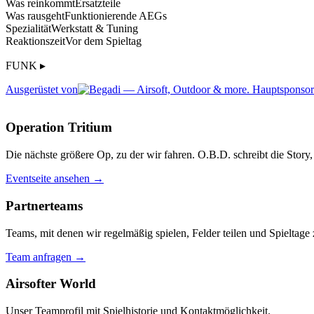
Was reinkommt
Ersatzteile
Was rausgeht
Funktionierende AEGs
Spezialität
Werkstatt & Tuning
Reaktionszeit
Vor dem Spieltag
FUNK ▸
Ausgerüstet von
Operation Tritium
Die nächste größere Op, zu der wir fahren. O.B.D. schreibt die Story, 
Eventseite ansehen →
Partnerteams
Teams, mit denen wir regelmäßig spielen, Felder teilen und Spieltag
Team anfragen →
Airsofter World
Unser Teamprofil mit Spielhistorie und Kontaktmöglichkeit.