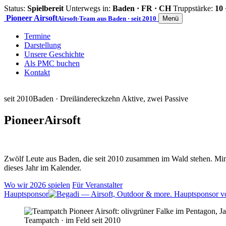
Status:
Spielbereit
Unterwegs in:
Baden · FR · CH
Truppstärke:
10 
Pioneer
Airsoft
Airsoft-Team aus Baden · seit 2010
Menü
Termine
Darstellung
Unsere Geschichte
Als PMC buchen
Kontakt
seit 2010
Baden · Dreiländereck
zehn Aktive, zwei Passive
Pioneer
Airsoft
Zwölf Leute aus Baden, die seit 2010 zusammen im Wald stehen. Mind
dieses Jahr im Kalender.
Wo wir 2026 spielen
Für Veranstalter
Hauptsponsor
Teampatch · im Feld seit 2010