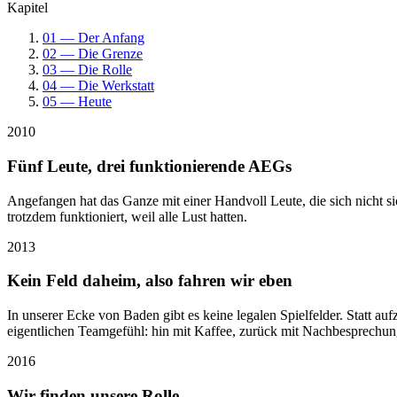
Kapitel
01 — Der Anfang
02 — Die Grenze
03 — Die Rolle
04 — Die Werkstatt
05 — Heute
2010
Fünf Leute, drei funktionierende AEGs
Angefangen hat das Ganze mit einer Handvoll Leute, die sich nicht 
trotzdem funktioniert, weil alle Lust hatten.
2013
Kein Feld daheim, also fahren wir eben
In unserer Ecke von Baden gibt es keine legalen Spielfelder. Statt
eigentlichen Teamgefühl: hin mit Kaffee, zurück mit Nachbesprechun
2016
Wir finden unsere Rolle