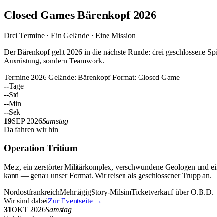
Closed Games Bärenkopf 2026
Drei Termine · Ein Gelände · Eine Mission
Der Bärenkopf geht 2026 in die nächste Runde: drei geschlossene Spi
Ausrüstung, sondern Teamwork.
Termine 2026
Gelände: Bärenkopf
Format: Closed Game
--
Tage
--
Std
--
Min
--
Sek
19
SEP 2026
Samstag
Da fahren wir hin
Operation Tritium
Metz, ein zerstörter Militärkomplex, verschwundene Geologen und ein
kann — genau unser Format. Wir reisen als geschlossener Trupp an.
Nordostfrankreich
Mehrtägig
Story-Milsim
Ticketverkauf über O.B.D.
Wir sind dabei
Zur Eventseite →
31
OKT 2026
Samstag