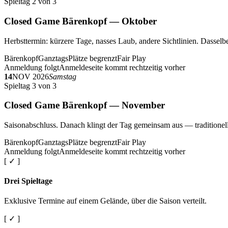
Spieltag 2 von 3
Closed Game Bärenkopf — Oktober
Herbsttermin: kürzere Tage, nasses Laub, andere Sichtlinien. Dasselbe
Bärenkopf
Ganztags
Plätze begrenzt
Fair Play
Anmeldung folgt
Anmeldeseite kommt rechtzeitig vorher
14
NOV 2026
Samstag
Spieltag 3 von 3
Closed Game Bärenkopf — November
Saisonabschluss. Danach klingt der Tag gemeinsam aus — traditionell 
Bärenkopf
Ganztags
Plätze begrenzt
Fair Play
Anmeldung folgt
Anmeldeseite kommt rechtzeitig vorher
[ ✓ ]
Drei Spieltage
Exklusive Termine auf einem Gelände, über die Saison verteilt.
[ ✓ ]