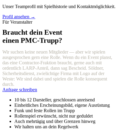
Unser Teamprofil mit Spielhistorie und Kontaktmöglichkeit.
Profil ansehen →
Für Veranstalter
Braucht dein Event
einen PMC-Trupp?
Wir suchen keine neuen Mitglieder — aber wir spielen
ausgesprochen gern eine Rolle. Wenn du ein Event planst,
das eine Contractor-Fraktion braucht, gerne auch mit
ordentlich LARP-Anteil, dann sag Bescheid. Söldner,
Sicherheitsdienst, zwielichtige Firma mit Logo auf der
Weste: Wir sind dabei und spielen die Rolle konsequent
durch.
Anfrage schreiben
10 bis 12 Darsteller, geschlossen anreisend
Einheitliches Erscheinungsbild, eigene Ausrüstung
Funk und feste Rollen im Trupp
Rollenspiel erwünscht, nicht nur geduldet
Auch mehrtägig und über Grenzen hinweg
Wir halten uns an dein Regelwerk