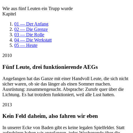
Wie aus fünf Leuten ein Trupp wurde
Kapitel
01 — Der Anfang
02 — Die Grenze
03 — Die Rolle
04 — Die Werkstatt
05 — Heute
2010
Fünf Leute, drei funktionierende AEGs
Angefangen hat das Ganze mit einer Handvoll Leute, die sich nicht
sicher waren, ob sie das länger als einen Sommer machen.
Ausrüstung: zusammengesucht. Absprache: Zurufe quer über die
Lichtung. Es hat trotzdem funktioniert, weil alle Lust hatten.
2013
Kein Feld daheim, also fahren wir eben
In unserer Ecke von Baden gibt es keine legalen Spielfelder. Statt
aufzuhören haben wir angefangen, jedes Wochenende über die