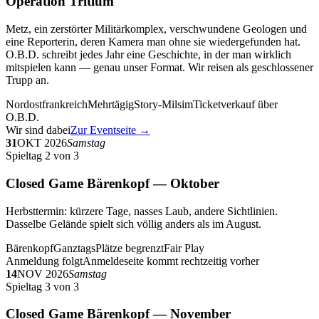
Operation Tritium
Metz, ein zerstörter Militärkomplex, verschwundene Geologen und
eine Reporterin, deren Kamera man ohne sie wiedergefunden hat.
O.B.D. schreibt jedes Jahr eine Geschichte, in der man wirklich
mitspielen kann — genau unser Format. Wir reisen als geschlossener
Trupp an.
Nordostfrankreich
Mehrtägig
Story-Milsim
Ticketverkauf über
O.B.D.
Wir sind dabei
Zur Eventseite →
31
OKT 2026
Samstag
Spieltag 2 von 3
Closed Game Bärenkopf — Oktober
Herbsttermin: kürzere Tage, nasses Laub, andere Sichtlinien.
Dasselbe Gelände spielt sich völlig anders als im August.
Bärenkopf
Ganztags
Plätze begrenzt
Fair Play
Anmeldung folgt
Anmeldeseite kommt rechtzeitig vorher
14
NOV 2026
Samstag
Spieltag 3 von 3
Closed Game Bärenkopf — November