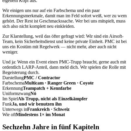
eigenem Kopf aus.
Wir einigen uns nur auf ein Farbschema und ein paar
Erkennungsmerkmale, damit man im Feld sofort weiß, wer zu wem
gehört. Der Rest ist Geschmackssache. Wer bei uns mitspielt, muss
sich also nicht komplett neu einkleiden.
Zur Klarstellung, weil das öfter gefragt wird: Wir sind ein Airsoft-
Team, kein Sicherheitsdienst und keine private Einheit. PMC ist bei
uns ein Kostüm mit Regelwerk — nicht mehr, aber auch nicht
weniger.
Und ja: Wenn ein Event einen PMC-Trupp braucht, gerne auch mit
ordentlich LARP-Anteil, dann meld dich. Wir spielen die Rolle mit
Begeisterung durch.
Darstellung
PMC / Contractor
Farbschema
Multicam · Ranger Green · Coyote
Erkennung
Teampatch + Kennfarbe
Uniformzwang
Nö
Im Spiel
Als Trupp, nicht als Einzelkämpfer
Funk
Ja, und wir benutzen ihn
Unterwegs in
Frankreich · Schweiz
Wie oft
Mindestens 1× im Monat
Sechzehn Jahre in fünf Kapiteln