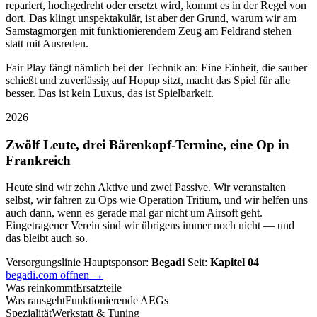
repariert, hochgedreht oder ersetzt wird, kommt es in der Regel von
dort. Das klingt unspektakulär, ist aber der Grund, warum wir am
Samstagmorgen mit funktionierendem Zeug am Feldrand stehen
statt mit Ausreden.
Fair Play fängt nämlich bei der Technik an: Eine Einheit, die sauber
schießt und zuverlässig auf Hopup sitzt, macht das Spiel für alle
besser. Das ist kein Luxus, das ist Spielbarkeit.
2026
Zwölf Leute, drei Bärenkopf-Termine, eine Op in
Frankreich
Heute sind wir zehn Aktive und zwei Passive. Wir veranstalten
selbst, wir fahren zu Ops wie Operation Tritium, und wir helfen uns
auch dann, wenn es gerade mal gar nicht um Airsoft geht.
Eingetragener Verein sind wir übrigens immer noch nicht — und
das bleibt auch so.
Versorgungslinie
Hauptsponsor:
Begadi
Seit:
Kapitel 04
begadi.com öffnen →
Was reinkommt
Ersatzteile
Was rausgeht
Funktionierende AEGs
Spezialität
Werkstatt & Tuning