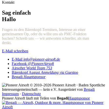
Kontakt
Sag einfach
Hallo
Fragen zu den Bärenkopf-Terminen, Interesse an einer
gemeinsamen Op, oder du willst uns als PMC-Fraktion
buchen? Schreib uns — wir antworten schneller, als man
denkt.
E-Mail schreiben
E-Mail
info@pioneer-airsoft.de
Facebook
@PioneerAirsoft
Airsofter World
Team 753
Bärenkopf August
Anmeldung via Guestoo
Begadi
Hauptsponsor
© 2010–2026 Pioneer Airsoft · Baden
Sportliche
Interessengemeinschaft — kein e.V.
Ausgerüstet von
Begadi
Impressum
·
Datenschutz
Pioneer Airsoft läuft mit Teilen von
Begadi
Hauptsponsor