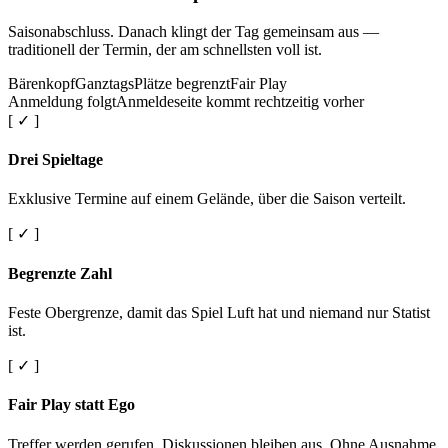
Saisonabschluss. Danach klingt der Tag gemeinsam aus —
traditionell der Termin, der am schnellsten voll ist.
Bärenkopf
Ganztags
Plätze begrenzt
Fair Play
Anmeldung folgt
Anmeldeseite kommt rechtzeitig vorher
[ ✓ ]
Drei Spieltage
Exklusive Termine auf einem Gelände, über die Saison verteilt.
[ ✓ ]
Begrenzte Zahl
Feste Obergrenze, damit das Spiel Luft hat und niemand nur Statist
ist.
[ ✓ ]
Fair Play statt Ego
Treffer werden gerufen. Diskussionen bleiben aus. Ohne Ausnahme.