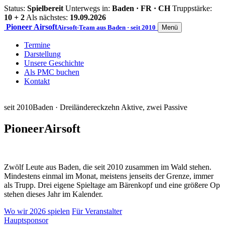
Status:
Spielbereit
Unterwegs in:
Baden · FR · CH
Truppstärke:
10 + 2
Als nächstes:
19.09.2026
Pioneer
Airsoft
Airsoft-Team aus Baden · seit 2010
Menü
Termine
Darstellung
Unsere Geschichte
Als PMC buchen
Kontakt
seit 2010
Baden · Dreiländereck
zehn Aktive, zwei Passive
Pioneer
Airsoft
Zwölf Leute aus Baden, die seit 2010 zusammen im Wald stehen.
Mindestens einmal im Monat, meistens jenseits der Grenze, immer
als Trupp. Drei eigene Spieltage am Bärenkopf und eine größere Op
stehen dieses Jahr im Kalender.
Wo wir 2026 spielen
Für Veranstalter
Hauptsponsor