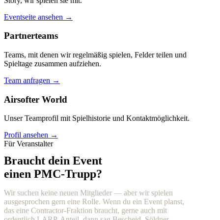
Story, wir spielen sie mit.
Eventseite ansehen →
Partnerteams
Teams, mit denen wir regelmäßig spielen, Felder teilen und
Spieltage zusammen aufziehen.
Team anfragen →
Airsofter World
Unser Teamprofil mit Spielhistorie und Kontaktmöglichkeit.
Profil ansehen →
Für Veranstalter
Braucht dein Event
einen PMC-Trupp?
Wir suchen keine neuen Mitglieder — aber wir spielen
ausgesprochen gern eine Rolle. Wenn du ein Event planst,
das eine Contractor-Fraktion braucht, gerne auch mit
ordentlich LARP-Anteil, dann sag Bescheid. Söldner,