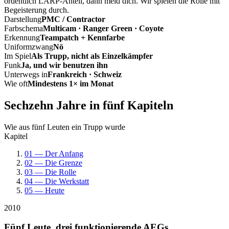
ordentlich LARP-Anteil, dann meld dich. Wir spielen die Rolle mit
Begeisterung durch.
Darstellung
PMC / Contractor
Farbschema
Multicam · Ranger Green · Coyote
Erkennung
Teampatch + Kennfarbe
Uniformzwang
Nö
Im Spiel
Als Trupp, nicht als Einzelkämpfer
Funk
Ja, und wir benutzen ihn
Unterwegs in
Frankreich · Schweiz
Wie oft
Mindestens 1× im Monat
Sechzehn Jahre in fünf Kapiteln
Wie aus fünf Leuten ein Trupp wurde
Kapitel
01 — Der Anfang
02 — Die Grenze
03 — Die Rolle
04 — Die Werkstatt
05 — Heute
2010
Fünf Leute, drei funktionierende AEGs