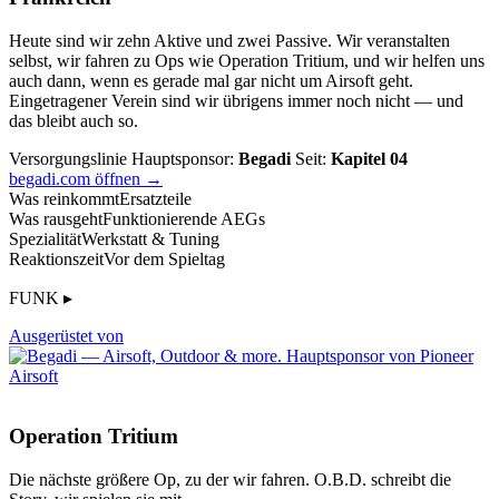
Heute sind wir zehn Aktive und zwei Passive. Wir veranstalten
selbst, wir fahren zu Ops wie Operation Tritium, und wir helfen uns
auch dann, wenn es gerade mal gar nicht um Airsoft geht.
Eingetragener Verein sind wir übrigens immer noch nicht — und
das bleibt auch so.
Versorgungslinie
Hauptsponsor:
Begadi
Seit:
Kapitel 04
begadi.com öffnen →
Was reinkommt
Ersatzteile
Was rausgeht
Funktionierende AEGs
Spezialität
Werkstatt & Tuning
Reaktionszeit
Vor dem Spieltag
FUNK ▸
Ausgerüstet von
Operation Tritium
Die nächste größere Op, zu der wir fahren. O.B.D. schreibt die