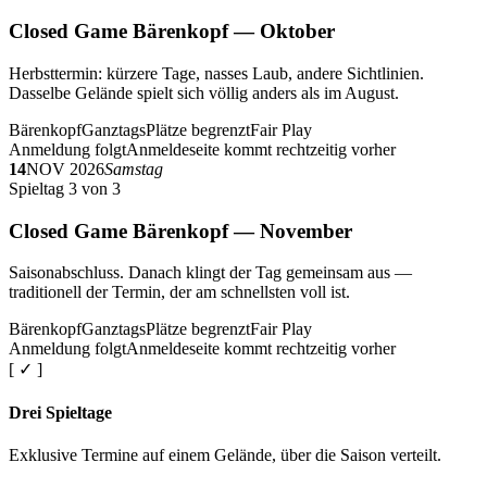
Closed Game Bärenkopf — Oktober
Herbsttermin: kürzere Tage, nasses Laub, andere Sichtlinien.
Dasselbe Gelände spielt sich völlig anders als im August.
Bärenkopf
Ganztags
Plätze begrenzt
Fair Play
Anmeldung folgt
Anmeldeseite kommt rechtzeitig vorher
14
NOV 2026
Samstag
Spieltag 3 von 3
Closed Game Bärenkopf — November
Saisonabschluss. Danach klingt der Tag gemeinsam aus —
traditionell der Termin, der am schnellsten voll ist.
Bärenkopf
Ganztags
Plätze begrenzt
Fair Play
Anmeldung folgt
Anmeldeseite kommt rechtzeitig vorher
[ ✓ ]
Drei Spieltage
Exklusive Termine auf einem Gelände, über die Saison verteilt.