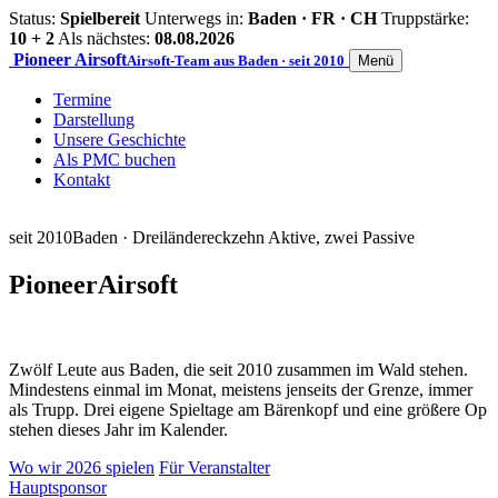
Status:
Spielbereit
Unterwegs in:
Baden · FR · CH
Truppstärke:
10 + 2
Als nächstes:
08.08.2026
Pioneer
Airsoft
Airsoft-Team aus Baden · seit 2010
Menü
Termine
Darstellung
Unsere Geschichte
Als PMC buchen
Kontakt
seit 2010
Baden · Dreiländereck
zehn Aktive, zwei Passive
Pioneer
Airsoft
Zwölf Leute aus Baden, die seit 2010 zusammen im Wald stehen.
Mindestens einmal im Monat, meistens jenseits der Grenze, immer
als Trupp. Drei eigene Spieltage am Bärenkopf und eine größere Op
stehen dieses Jahr im Kalender.
Wo wir 2026 spielen
Für Veranstalter
Hauptsponsor