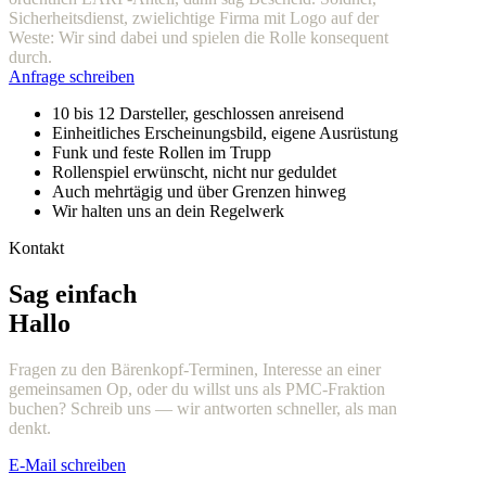
Sicherheitsdienst, zwielichtige Firma mit Logo auf der
Weste: Wir sind dabei und spielen die Rolle konsequent
durch.
Anfrage schreiben
10 bis 12 Darsteller, geschlossen anreisend
Einheitliches Erscheinungsbild, eigene Ausrüstung
Funk und feste Rollen im Trupp
Rollenspiel erwünscht, nicht nur geduldet
Auch mehrtägig und über Grenzen hinweg
Wir halten uns an dein Regelwerk
Kontakt
Sag einfach
Hallo
Fragen zu den Bärenkopf-Terminen, Interesse an einer
gemeinsamen Op, oder du willst uns als PMC-Fraktion
buchen? Schreib uns — wir antworten schneller, als man
denkt.
E-Mail schreiben