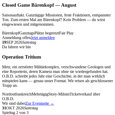
Closed Game Bärenkopf — August
Saisonauftakt. Ganztägige Missionen, feste Fraktionen, entspannter
Ton. Zum ersten Mal am Bärenkopf? Kein Problem — du wirst
eingewiesen und mitgenommen.
Bärenkopf
Ganztags
Plätze begrenzt
Fair Play
Anmeldung offen
Jetzt anmelden
19
SEP 2026
Samstag
Da fahren wir hin
Operation Tritium
Metz, ein zerstörter Militärkomplex, verschwundene Geologen und
eine Reporterin, deren Kamera man ohne sie wiedergefunden hat.
O.B.D. schreibt jedes Jahr eine Geschichte, in der man wirklich
mitspielen kann — genau unser Format. Wir reisen als geschlossener
Trupp an.
Nordostfrankreich
Mehrtägig
Story-Milsim
Ticketverkauf über
O.B.D.
Wir sind dabei
Zur Eventseite →
31
OKT 2026
Samstag
Spieltag 2 von 3