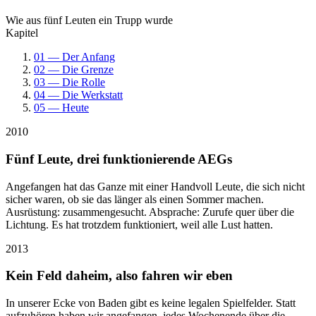
Wie aus fünf Leuten ein Trupp wurde
Kapitel
01 — Der Anfang
02 — Die Grenze
03 — Die Rolle
04 — Die Werkstatt
05 — Heute
2010
Fünf Leute, drei funktionierende AEGs
Angefangen hat das Ganze mit einer Handvoll Leute, die sich nicht
sicher waren, ob sie das länger als einen Sommer machen.
Ausrüstung: zusammengesucht. Absprache: Zurufe quer über die
Lichtung. Es hat trotzdem funktioniert, weil alle Lust hatten.
2013
Kein Feld daheim, also fahren wir eben
In unserer Ecke von Baden gibt es keine legalen Spielfelder. Statt
aufzuhören haben wir angefangen, jedes Wochenende über die