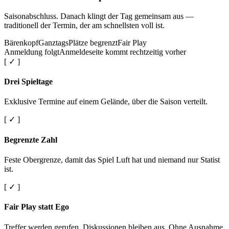
Saisonabschluss. Danach klingt der Tag gemeinsam aus —
traditionell der Termin, der am schnellsten voll ist.
Bärenkopf
Ganztags
Plätze begrenzt
Fair Play
Anmeldung folgt
Anmeldeseite kommt rechtzeitig vorher
[ ✓ ]
Drei Spieltage
Exklusive Termine auf einem Gelände, über die Saison verteilt.
[ ✓ ]
Begrenzte Zahl
Feste Obergrenze, damit das Spiel Luft hat und niemand nur Statist
ist.
[ ✓ ]
Fair Play statt Ego
Treffer werden gerufen. Diskussionen bleiben aus. Ohne Ausnahme.