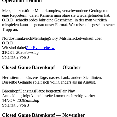
Operation Tritium
Metz, ein zerstörter Militärkomplex, verschwundene Geologen und
eine Reporterin, deren Kamera man ohne sie wiedergefunden hat.
O.B.D. schreibt jedes Jahr eine Geschichte, in der man wirklich
mitspielen kann — genau unser Format. Wir reisen als geschlossener
Trupp an.
Nordostfrankreich
Mehrtägig
Story-Milsim
Ticketverkauf über
O.B.D.
Wir sind dabei
Zur Eventseite →
31
OKT 2026
Samstag
Spieltag 2 von 3
Closed Game Bärenkopf — Oktober
Herbsttermin: kürzere Tage, nasses Laub, andere Sichtlinien.
Dasselbe Gelände spielt sich völlig anders als im August.
Bärenkopf
Ganztags
Plätze begrenzt
Fair Play
Anmeldung folgt
Anmeldeseite kommt rechtzeitig vorher
14
NOV 2026
Samstag
Spieltag 3 von 3
Closed Game Bärenkopf — November