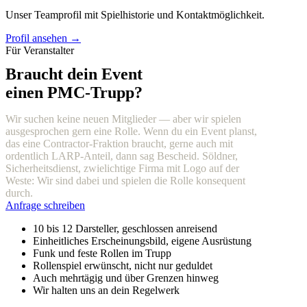
Unser Teamprofil mit Spielhistorie und Kontaktmöglichkeit.
Profil ansehen →
Für Veranstalter
Braucht dein Event
einen PMC-Trupp?
Wir suchen keine neuen Mitglieder — aber wir spielen
ausgesprochen gern eine Rolle. Wenn du ein Event planst,
das eine Contractor-Fraktion braucht, gerne auch mit
ordentlich LARP-Anteil, dann sag Bescheid. Söldner,
Sicherheitsdienst, zwielichtige Firma mit Logo auf der
Weste: Wir sind dabei und spielen die Rolle konsequent
durch.
Anfrage schreiben
10 bis 12 Darsteller, geschlossen anreisend
Einheitliches Erscheinungsbild, eigene Ausrüstung
Funk und feste Rollen im Trupp
Rollenspiel erwünscht, nicht nur geduldet
Auch mehrtägig und über Grenzen hinweg
Wir halten uns an dein Regelwerk