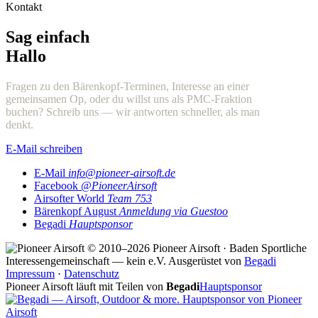
Kontakt
Sag einfach
Hallo
Fragen zu den Bärenkopf-Terminen, Interesse an einer
gemeinsamen Op, oder du willst uns als PMC-Fraktion
buchen? Schreib uns — wir antworten schneller, als man
denkt.
E-Mail schreiben
E-Mail
info@pioneer-airsoft.de
Facebook
@PioneerAirsoft
Airsofter World
Team 753
Bärenkopf August
Anmeldung via Guestoo
Begadi
Hauptsponsor
© 2010–2026 Pioneer Airsoft · Baden
Sportliche
Interessengemeinschaft — kein e.V.
Ausgerüstet von
Begadi
Impressum
·
Datenschutz
Pioneer Airsoft läuft mit Teilen von
Begadi
Hauptsponsor