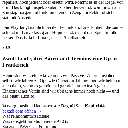
repariert, hochgedreht oder ersetzt wird, kommt es in der Regel von
dort. Das klingt unspektakulär, ist aber der Grund, warum wir am
Samstagmorgen mit funktionierendem Zeug am Feldrand stehen
statt mit Ausreden.
Fair Play fängt nämlich bei der Technik an: Eine Einheit, die sauber
schießt und zuverlässig auf Hopup sitzt, macht das Spiel für alle
besser. Das ist kein Luxus, das ist Spielbarkeit.
2026
Zwölf Leute, drei Bärenkopf-Termine, eine Op in
Frankreich
Heute sind wir zehn Aktive und zwei Passive. Wir veranstalten
selbst, wir fahren zu Ops wie Operation Tritium, und wir helfen uns
auch dann, wenn es gerade mal gar nicht um Airsoft geht.
Eingetragener Verein sind wir übrigens immer noch nicht — und
das bleibt auch so.
Versorgungslinie
Hauptsponsor:
Begadi
Seit:
Kapitel 04
begadi.com öffnen →
Was reinkommt
Ersatzteile
Was rausgeht
Funktionierende AEGs
Spezialität
Werkstatt & Tuning