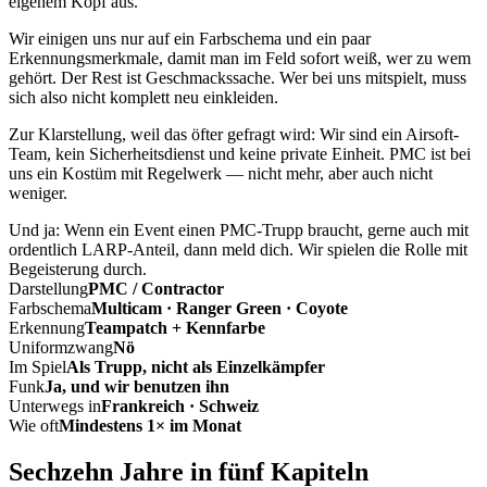
eigenem Kopf aus.
Wir einigen uns nur auf ein Farbschema und ein paar
Erkennungsmerkmale, damit man im Feld sofort weiß, wer zu wem
gehört. Der Rest ist Geschmackssache. Wer bei uns mitspielt, muss
sich also nicht komplett neu einkleiden.
Zur Klarstellung, weil das öfter gefragt wird: Wir sind ein Airsoft-
Team, kein Sicherheitsdienst und keine private Einheit. PMC ist bei
uns ein Kostüm mit Regelwerk — nicht mehr, aber auch nicht
weniger.
Und ja: Wenn ein Event einen PMC-Trupp braucht, gerne auch mit
ordentlich LARP-Anteil, dann meld dich. Wir spielen die Rolle mit
Begeisterung durch.
Darstellung
PMC / Contractor
Farbschema
Multicam · Ranger Green · Coyote
Erkennung
Teampatch + Kennfarbe
Uniformzwang
Nö
Im Spiel
Als Trupp, nicht als Einzelkämpfer
Funk
Ja, und wir benutzen ihn
Unterwegs in
Frankreich · Schweiz
Wie oft
Mindestens 1× im Monat
Sechzehn Jahre in fünf Kapiteln