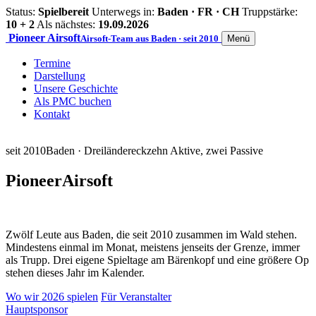
Status:
Spielbereit
Unterwegs in:
Baden · FR · CH
Truppstärke:
10 + 2
Als nächstes:
19.09.2026
Pioneer
Airsoft
Airsoft-Team aus Baden · seit 2010
Menü
Termine
Darstellung
Unsere Geschichte
Als PMC buchen
Kontakt
seit 2010
Baden · Dreiländereck
zehn Aktive, zwei Passive
Pioneer
Airsoft
Zwölf Leute aus Baden, die seit 2010 zusammen im Wald stehen.
Mindestens einmal im Monat, meistens jenseits der Grenze, immer
als Trupp. Drei eigene Spieltage am Bärenkopf und eine größere Op
stehen dieses Jahr im Kalender.
Wo wir 2026 spielen
Für Veranstalter
Hauptsponsor