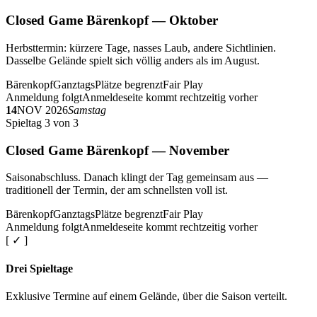
Closed Game Bärenkopf — Oktober
Herbsttermin: kürzere Tage, nasses Laub, andere Sichtlinien.
Dasselbe Gelände spielt sich völlig anders als im August.
Bärenkopf
Ganztags
Plätze begrenzt
Fair Play
Anmeldung folgt
Anmeldeseite kommt rechtzeitig vorher
14
NOV 2026
Samstag
Spieltag 3 von 3
Closed Game Bärenkopf — November
Saisonabschluss. Danach klingt der Tag gemeinsam aus —
traditionell der Termin, der am schnellsten voll ist.
Bärenkopf
Ganztags
Plätze begrenzt
Fair Play
Anmeldung folgt
Anmeldeseite kommt rechtzeitig vorher
[ ✓ ]
Drei Spieltage
Exklusive Termine auf einem Gelände, über die Saison verteilt.