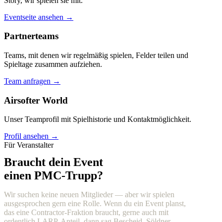
Story, wir spielen sie mit.
Eventseite ansehen →
Partnerteams
Teams, mit denen wir regelmäßig spielen, Felder teilen und
Spieltage zusammen aufziehen.
Team anfragen →
Airsofter World
Unser Teamprofil mit Spielhistorie und Kontaktmöglichkeit.
Profil ansehen →
Für Veranstalter
Braucht dein Event
einen PMC-Trupp?
Wir suchen keine neuen Mitglieder — aber wir spielen
ausgesprochen gern eine Rolle. Wenn du ein Event planst,
das eine Contractor-Fraktion braucht, gerne auch mit
ordentlich LARP-Anteil, dann sag Bescheid. Söldner,