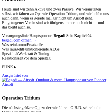
Heute sind wir zehn Aktive und zwei Passive. Wir veranstalten
selbst, wir fahren zu Ops wie Operation Tritium, und wir helfen uns
auch dann, wenn es gerade mal gar nicht um Airsoft geht.
Eingetragener Verein sind wir übrigens immer noch nicht — und
das bleibt auch so.
Versorgungslinie
Hauptsponsor:
Begadi
Seit:
Kapitel 04
begadi.com öffnen →
Was reinkommt
Ersatzteile
Was rausgeht
Funktionierende AEGs
Spezialität
Werkstatt & Tuning
Reaktionszeit
Vor dem Spieltag
FUNK ▸
Ausgerüstet von
Operation Tritium
Die nächste größere Op, zu der wir fahren. O.B.D. schreibt die