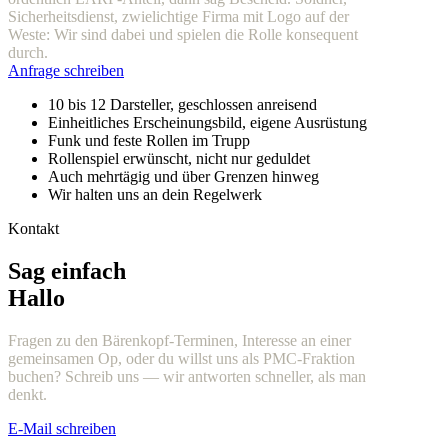
Sicherheitsdienst, zwielichtige Firma mit Logo auf der
Weste: Wir sind dabei und spielen die Rolle konsequent
durch.
Anfrage schreiben
10 bis 12 Darsteller, geschlossen anreisend
Einheitliches Erscheinungsbild, eigene Ausrüstung
Funk und feste Rollen im Trupp
Rollenspiel erwünscht, nicht nur geduldet
Auch mehrtägig und über Grenzen hinweg
Wir halten uns an dein Regelwerk
Kontakt
Sag einfach
Hallo
Fragen zu den Bärenkopf-Terminen, Interesse an einer
gemeinsamen Op, oder du willst uns als PMC-Fraktion
buchen? Schreib uns — wir antworten schneller, als man
denkt.
E-Mail schreiben