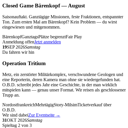
Closed Game Bärenkopf — August
Saisonauftakt. Ganztägige Missionen, feste Fraktionen, entspannter
Ton. Zum ersten Mal am Bärenkopf? Kein Problem — du wirst
eingewiesen und mitgenommen.
Bärenkopf
Ganztags
Plätze begrenzt
Fair Play
Anmeldung offen
Jetzt anmelden
19
SEP 2026
Samstag
Da fahren wir hin
Operation Tritium
Metz, ein zerstörter Militärkomplex, verschwundene Geologen und
eine Reporterin, deren Kamera man ohne sie wiedergefunden hat.
O.B.D. schreibt jedes Jahr eine Geschichte, in der man wirklich
mitspielen kann — genau unser Format. Wir reisen als geschlossener
Trupp an.
Nordostfrankreich
Mehrtägig
Story-Milsim
Ticketverkauf über
O.B.D.
Wir sind dabei
Zur Eventseite →
31
OKT 2026
Samstag
Spieltag 2 von 3