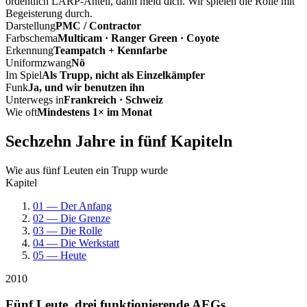
ordentlich LARP-Anteil, dann meld dich. Wir spielen die Rolle mit
Begeisterung durch.
Darstellung
PMC / Contractor
Farbschema
Multicam · Ranger Green · Coyote
Erkennung
Teampatch + Kennfarbe
Uniformzwang
Nö
Im Spiel
Als Trupp, nicht als Einzelkämpfer
Funk
Ja, und wir benutzen ihn
Unterwegs in
Frankreich · Schweiz
Wie oft
Mindestens 1× im Monat
Sechzehn Jahre in fünf Kapiteln
Wie aus fünf Leuten ein Trupp wurde
Kapitel
01 — Der Anfang
02 — Die Grenze
03 — Die Rolle
04 — Die Werkstatt
05 — Heute
2010
Fünf Leute, drei funktionierende AEGs