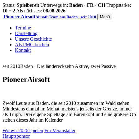
Status:
Spielbereit
Unterwegs in:
Baden · FR · CH
Truppstärke:
10 + 2
Als nächstes:
08.08.2026
Pioneer
Airsoft
Airsoft-Team aus Baden · seit 2010
Menü
Termine
Darstellung
Unsere Geschichte
Als PMC buchen
Kontakt
seit 2010
Baden · Dreiländereck
zehn Aktive, zwei Passive
Pioneer
Airsoft
Zwölf Leute aus Baden, die seit 2010 zusammen im Wald stehen.
Mindestens einmal im Monat, meistens jenseits der Grenze, immer
als Trupp. Drei eigene Spieltage am Bärenkopf und eine größere Op
stehen dieses Jahr im Kalender.
Wo wir 2026 spielen
Für Veranstalter
Hauptsponsor