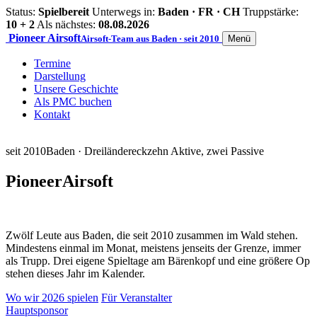
Status:
Spielbereit
Unterwegs in:
Baden · FR · CH
Truppstärke:
10 + 2
Als nächstes:
08.08.2026
Pioneer
Airsoft
Airsoft-Team aus Baden · seit 2010
Menü
Termine
Darstellung
Unsere Geschichte
Als PMC buchen
Kontakt
seit 2010
Baden · Dreiländereck
zehn Aktive, zwei Passive
Pioneer
Airsoft
Zwölf Leute aus Baden, die seit 2010 zusammen im Wald stehen.
Mindestens einmal im Monat, meistens jenseits der Grenze, immer
als Trupp. Drei eigene Spieltage am Bärenkopf und eine größere Op
stehen dieses Jahr im Kalender.
Wo wir 2026 spielen
Für Veranstalter
Hauptsponsor