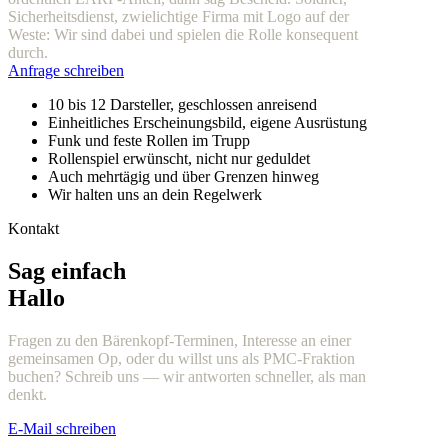
Sicherheitsdienst, zwielichtige Firma mit Logo auf der
Weste: Wir sind dabei und spielen die Rolle konsequent
durch.
Anfrage schreiben
10 bis 12 Darsteller, geschlossen anreisend
Einheitliches Erscheinungsbild, eigene Ausrüstung
Funk und feste Rollen im Trupp
Rollenspiel erwünscht, nicht nur geduldet
Auch mehrtägig und über Grenzen hinweg
Wir halten uns an dein Regelwerk
Kontakt
Sag einfach
Hallo
Fragen zu den Bärenkopf-Terminen, Interesse an einer
gemeinsamen Op, oder du willst uns als PMC-Fraktion
buchen? Schreib uns — wir antworten schneller, als man
denkt.
E-Mail schreiben