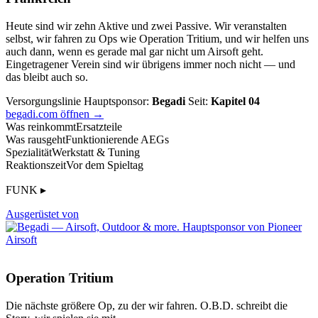
Heute sind wir zehn Aktive und zwei Passive. Wir veranstalten
selbst, wir fahren zu Ops wie Operation Tritium, und wir helfen uns
auch dann, wenn es gerade mal gar nicht um Airsoft geht.
Eingetragener Verein sind wir übrigens immer noch nicht — und
das bleibt auch so.
Versorgungslinie
Hauptsponsor:
Begadi
Seit:
Kapitel 04
begadi.com öffnen →
Was reinkommt
Ersatzteile
Was rausgeht
Funktionierende AEGs
Spezialität
Werkstatt & Tuning
Reaktionszeit
Vor dem Spieltag
FUNK ▸
Ausgerüstet von
Operation Tritium
Die nächste größere Op, zu der wir fahren. O.B.D. schreibt die