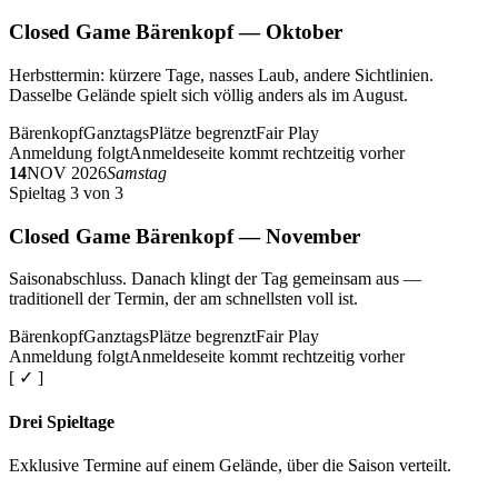
Closed Game Bärenkopf — Oktober
Herbsttermin: kürzere Tage, nasses Laub, andere Sichtlinien.
Dasselbe Gelände spielt sich völlig anders als im August.
Bärenkopf
Ganztags
Plätze begrenzt
Fair Play
Anmeldung folgt
Anmeldeseite kommt rechtzeitig vorher
14
NOV 2026
Samstag
Spieltag 3 von 3
Closed Game Bärenkopf — November
Saisonabschluss. Danach klingt der Tag gemeinsam aus —
traditionell der Termin, der am schnellsten voll ist.
Bärenkopf
Ganztags
Plätze begrenzt
Fair Play
Anmeldung folgt
Anmeldeseite kommt rechtzeitig vorher
[ ✓ ]
Drei Spieltage
Exklusive Termine auf einem Gelände, über die Saison verteilt.