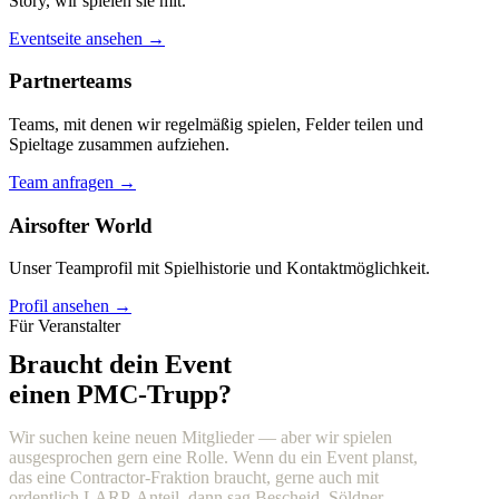
Story, wir spielen sie mit.
Eventseite ansehen →
Partnerteams
Teams, mit denen wir regelmäßig spielen, Felder teilen und
Spieltage zusammen aufziehen.
Team anfragen →
Airsofter World
Unser Teamprofil mit Spielhistorie und Kontaktmöglichkeit.
Profil ansehen →
Für Veranstalter
Braucht dein Event
einen PMC-Trupp?
Wir suchen keine neuen Mitglieder — aber wir spielen
ausgesprochen gern eine Rolle. Wenn du ein Event planst,
das eine Contractor-Fraktion braucht, gerne auch mit
ordentlich LARP-Anteil, dann sag Bescheid. Söldner,