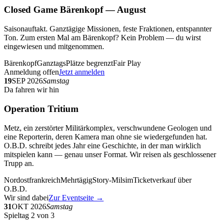
Closed Game Bärenkopf — August
Saisonauftakt. Ganztägige Missionen, feste Fraktionen, entspannter
Ton. Zum ersten Mal am Bärenkopf? Kein Problem — du wirst
eingewiesen und mitgenommen.
Bärenkopf
Ganztags
Plätze begrenzt
Fair Play
Anmeldung offen
Jetzt anmelden
19
SEP 2026
Samstag
Da fahren wir hin
Operation Tritium
Metz, ein zerstörter Militärkomplex, verschwundene Geologen und
eine Reporterin, deren Kamera man ohne sie wiedergefunden hat.
O.B.D. schreibt jedes Jahr eine Geschichte, in der man wirklich
mitspielen kann — genau unser Format. Wir reisen als geschlossener
Trupp an.
Nordostfrankreich
Mehrtägig
Story-Milsim
Ticketverkauf über
O.B.D.
Wir sind dabei
Zur Eventseite →
31
OKT 2026
Samstag
Spieltag 2 von 3