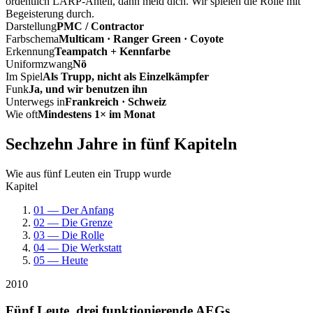
ordentlich LARP-Anteil, dann meld dich. Wir spielen die Rolle mit
Begeisterung durch.
Darstellung
PMC / Contractor
Farbschema
Multicam · Ranger Green · Coyote
Erkennung
Teampatch + Kennfarbe
Uniformzwang
Nö
Im Spiel
Als Trupp, nicht als Einzelkämpfer
Funk
Ja, und wir benutzen ihn
Unterwegs in
Frankreich · Schweiz
Wie oft
Mindestens 1× im Monat
Sechzehn Jahre in fünf Kapiteln
Wie aus fünf Leuten ein Trupp wurde
Kapitel
01 — Der Anfang
02 — Die Grenze
03 — Die Rolle
04 — Die Werkstatt
05 — Heute
2010
Fünf Leute, drei funktionierende AEGs