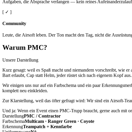
Aufgaben, die Absprache verlangen — kein reines Aufeinanderzulauf
[ ✓ ]
Community
Leute, die Airsoft leben. Der Ton macht den Tag, nicht die Ausrüstun
Warum PMC?
Unsere Darstellung
Kurz gesagt: weil es Spaß macht und niemandem vorschreibt, wie er a
Bart erlaubt, Cap statt Helm, jeder rüstet sich nach eigenem Kopf aus.
Wir einigen uns nur auf ein Farbschema und ein paar Erkennungsmerkm
komplett neu einkleiden.
Zur Klarstellung, weil das öfter gefragt wird: Wir sind ein Airsoft-T
Und ja: Wenn ein Event einen PMC-Trupp braucht, gerne auch mit ord
Darstellung
PMC / Contractor
Farbschema
Multicam · Ranger Green · Coyote
Erkennung
Teampatch + Kennfarbe
Uniformzwang
Nö