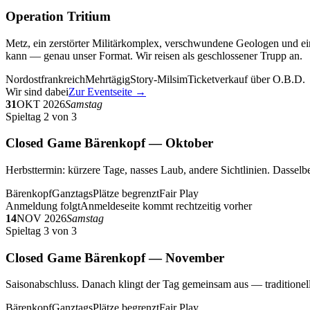
Operation Tritium
Metz, ein zerstörter Militärkomplex, verschwundene Geologen und ein
kann — genau unser Format. Wir reisen als geschlossener Trupp an.
Nordostfrankreich
Mehrtägig
Story-Milsim
Ticketverkauf über O.B.D.
Wir sind dabei
Zur Eventseite →
31
OKT 2026
Samstag
Spieltag 2 von 3
Closed Game Bärenkopf — Oktober
Herbsttermin: kürzere Tage, nasses Laub, andere Sichtlinien. Dasselbe
Bärenkopf
Ganztags
Plätze begrenzt
Fair Play
Anmeldung folgt
Anmeldeseite kommt rechtzeitig vorher
14
NOV 2026
Samstag
Spieltag 3 von 3
Closed Game Bärenkopf — November
Saisonabschluss. Danach klingt der Tag gemeinsam aus — traditionell 
Bärenkopf
Ganztags
Plätze begrenzt
Fair Play