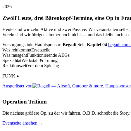
2026
Zwölf Leute, drei Bärenkopf-Termine, eine Op in Fra
Heute sind wir zehn Aktive und zwei Passive. Wir veranstalten selbst
Verein sind wir übrigens immer noch nicht — und das bleibt auch so.
Versorgungslinie
Hauptsponsor:
Begadi
Seit:
Kapitel 04
begadi.com
Was reinkommt
Ersatzteile
Was rausgeht
Funktionierende AEGs
Spezialität
Werkstatt & Tuning
Reaktionszeit
Vor dem Spieltag
FUNK ▸
Ausgerüstet von
Operation Tritium
Die nächste größere Op, zu der wir fahren. O.B.D. schreibt die Story, 
Eventseite ansehen →