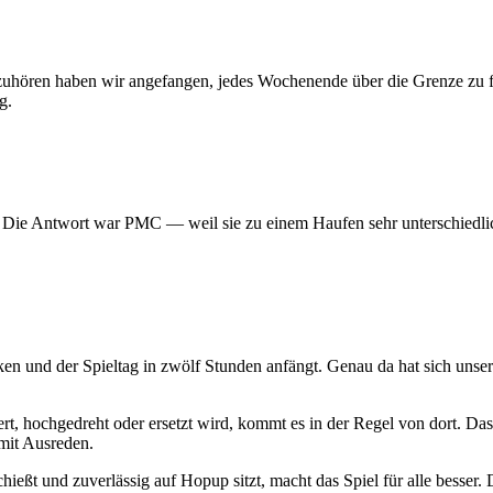
 aufzuhören haben wir angefangen, jedes Wochenende über die Grenze z
g.
? Die Antwort war PMC — weil sie zu einem Haufen sehr unterschiedlic
ken und der Spieltag in zwölf Stunden anfängt. Genau da hat sich uns
t, hochgedreht oder ersetzt wird, kommt es in der Regel von dort. Das
mit Ausreden.
hießt und zuverlässig auf Hopup sitzt, macht das Spiel für alle besser. D