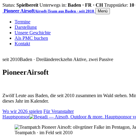
Status:
Spielbereit
Unterwegs in:
Baden · FR · CH
Truppstärke:
10 
Pioneer
Airsoft
Airsoft-Team aus Baden · seit 2010
Menü
Termine
Darstellung
Unsere Geschichte
Als PMC buchen
Kontakt
seit 2010
Baden · Dreiländereck
zehn Aktive, zwei Passive
Pioneer
Airsoft
Zwölf Leute aus Baden, die seit 2010 zusammen im Wald stehen. Mind
dieses Jahr im Kalender.
Wo wir 2026 spielen
Für Veranstalter
Hauptsponsor
Teampatch · im Feld seit 2010