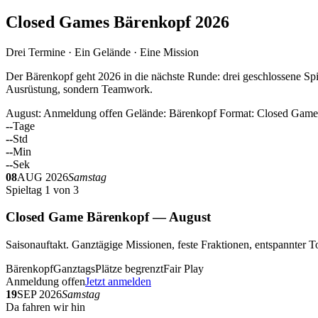
Closed Games Bärenkopf 2026
Drei Termine · Ein Gelände · Eine Mission
Der Bärenkopf geht 2026 in die nächste Runde: drei geschlossene Spi
Ausrüstung, sondern Teamwork.
August: Anmeldung offen
Gelände: Bärenkopf
Format: Closed Game
--
Tage
--
Std
--
Min
--
Sek
08
AUG 2026
Samstag
Spieltag 1 von 3
Closed Game Bärenkopf — August
Saisonauftakt. Ganztägige Missionen, feste Fraktionen, entspannt
Bärenkopf
Ganztags
Plätze begrenzt
Fair Play
Anmeldung offen
Jetzt anmelden
19
SEP 2026
Samstag
Da fahren wir hin