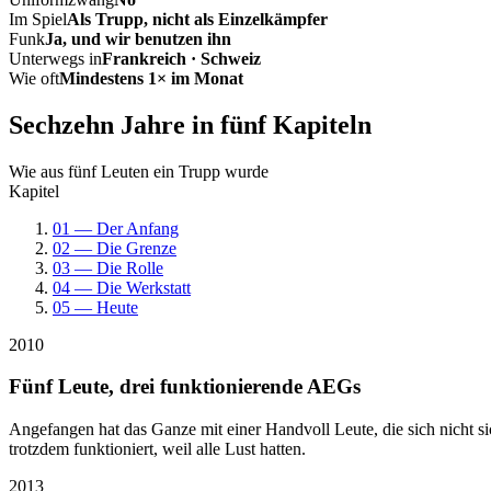
Im Spiel
Als Trupp, nicht als Einzelkämpfer
Funk
Ja, und wir benutzen ihn
Unterwegs in
Frankreich · Schweiz
Wie oft
Mindestens 1× im Monat
Sechzehn Jahre in fünf Kapiteln
Wie aus fünf Leuten ein Trupp wurde
Kapitel
01 — Der Anfang
02 — Die Grenze
03 — Die Rolle
04 — Die Werkstatt
05 — Heute
2010
Fünf Leute, drei funktionierende AEGs
Angefangen hat das Ganze mit einer Handvoll Leute, die sich nicht 
trotzdem funktioniert, weil alle Lust hatten.
2013