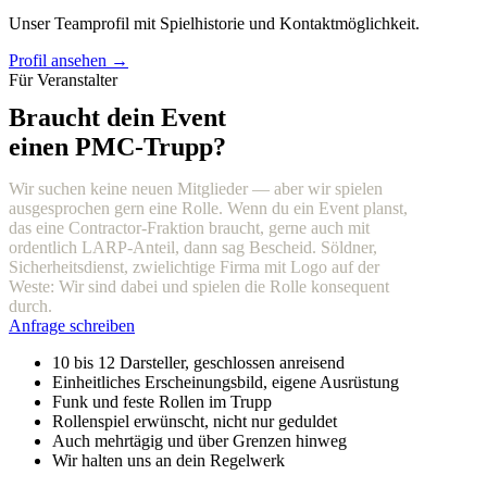
Unser Teamprofil mit Spielhistorie und Kontaktmöglichkeit.
Profil ansehen →
Für Veranstalter
Braucht dein Event
einen PMC-Trupp?
Wir suchen keine neuen Mitglieder — aber wir spielen
ausgesprochen gern eine Rolle. Wenn du ein Event planst,
das eine Contractor-Fraktion braucht, gerne auch mit
ordentlich LARP-Anteil, dann sag Bescheid. Söldner,
Sicherheitsdienst, zwielichtige Firma mit Logo auf der
Weste: Wir sind dabei und spielen die Rolle konsequent
durch.
Anfrage schreiben
10 bis 12 Darsteller, geschlossen anreisend
Einheitliches Erscheinungsbild, eigene Ausrüstung
Funk und feste Rollen im Trupp
Rollenspiel erwünscht, nicht nur geduldet
Auch mehrtägig und über Grenzen hinweg
Wir halten uns an dein Regelwerk