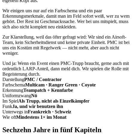
eigenem Kopf aus.
Wir einigen uns nur auf ein Farbschema und ein paar
Erkennungsmerkmale, damit man im Feld sofort weiß, wer zu wem
gehört. Der Rest ist Geschmackssache. Wer bei uns mitspielt, muss
sich also nicht komplett neu einkleiden.
Zur Klarstellung, weil das öfter gefragt wird: Wir sind ein Airsoft-
Team, kein Sicherheitsdienst und keine private Einheit. PMC ist bei
uns ein Kostüm mit Regelwerk — nicht mehr, aber auch nicht
weniger.
Und ja: Wenn ein Event einen PMC-Trupp braucht, gerne auch mit
ordentlich LARP-Anteil, dann meld dich. Wir spielen die Rolle mit
Begeisterung durch.
Darstellung
PMC / Contractor
Farbschema
Multicam · Ranger Green · Coyote
Erkennung
Teampatch + Kennfarbe
Uniformzwang
Nö
Im Spiel
Als Trupp, nicht als Einzelkämpfer
Funk
Ja, und wir benutzen ihn
Unterwegs in
Frankreich · Schweiz
Wie oft
Mindestens 1× im Monat
Sechzehn Jahre in fünf Kapiteln