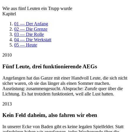
Wie aus fünf Leuten ein Trupp wurde
Kapitel
01 — Der Anfang
02 — Die Grenze
03 — Die Rolle
04 — Die Werkstatt
05 — Heute
2010
Fünf Leute, drei funktionierende AEGs
Angefangen hat das Ganze mit einer Handvoll Leute, die sich nicht
sicher waren, ob sie das länger als einen Sommer machen.
Ausrüstung: zusammengesucht. Absprache: Zurufe quer über die
Lichtung. Es hat trotzdem funktioniert, weil alle Lust hatten.
2013
Kein Feld daheim, also fahren wir eben
In unserer Ecke von Baden gibt es keine legalen Spielfelder. Statt
aufzuhören haben wir angefangen, jedes Wochenende über die