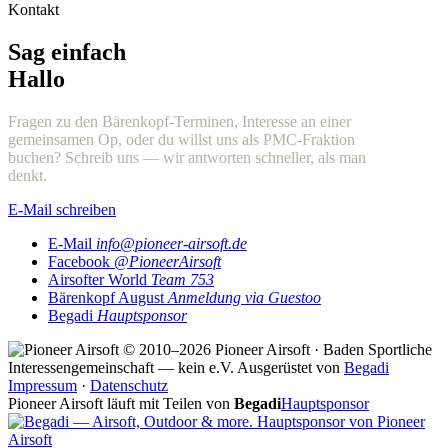
Kontakt
Sag einfach
Hallo
Fragen zu den Bärenkopf-Terminen, Interesse an einer
gemeinsamen Op, oder du willst uns als PMC-Fraktion
buchen? Schreib uns — wir antworten schneller, als man
denkt.
E-Mail schreiben
E-Mail
info@pioneer-airsoft.de
Facebook
@PioneerAirsoft
Airsofter World
Team 753
Bärenkopf August
Anmeldung via Guestoo
Begadi
Hauptsponsor
© 2010–2026 Pioneer Airsoft · Baden
Sportliche
Interessengemeinschaft — kein e.V.
Ausgerüstet von
Begadi
Impressum
·
Datenschutz
Pioneer Airsoft läuft mit Teilen von
Begadi
Hauptsponsor