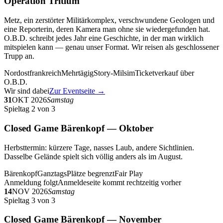
Operation Tritium
Metz, ein zerstörter Militärkomplex, verschwundene Geologen und
eine Reporterin, deren Kamera man ohne sie wiedergefunden hat.
O.B.D. schreibt jedes Jahr eine Geschichte, in der man wirklich
mitspielen kann — genau unser Format. Wir reisen als geschlossener
Trupp an.
Nordostfrankreich
Mehrtägig
Story-Milsim
Ticketverkauf über
O.B.D.
Wir sind dabei
Zur Eventseite →
31
OKT 2026
Samstag
Spieltag 2 von 3
Closed Game Bärenkopf — Oktober
Herbsttermin: kürzere Tage, nasses Laub, andere Sichtlinien.
Dasselbe Gelände spielt sich völlig anders als im August.
Bärenkopf
Ganztags
Plätze begrenzt
Fair Play
Anmeldung folgt
Anmeldeseite kommt rechtzeitig vorher
14
NOV 2026
Samstag
Spieltag 3 von 3
Closed Game Bärenkopf — November