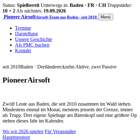
Status:
Spielbereit
Unterwegs in:
Baden · FR · CH
Truppstärke:
10 + 2
Als nächstes:
19.09.2026
Pioneer
Airsoft
Airsoft-Team aus Baden · seit 2010
Menü
Termine
Darstellung
Unsere Geschichte
Als PMC buchen
Kontakt
seit 2010
Baden · Dreiländereck
zehn Aktive, zwei Passive
Pioneer
Airsoft
Zwölf Leute aus Baden, die seit 2010 zusammen im Wald stehen.
Mindestens einmal im Monat, meistens jenseits der Grenze, immer
als Trupp. Drei eigene Spieltage am Bärenkopf und eine größere Op
stehen dieses Jahr im Kalender.
Wo wir 2026 spielen
Für Veranstalter
Hauptsponsor