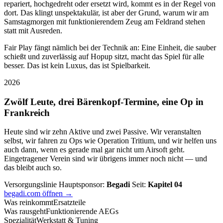
repariert, hochgedreht oder ersetzt wird, kommt es in der Regel von
dort. Das klingt unspektakulär, ist aber der Grund, warum wir am
Samstagmorgen mit funktionierendem Zeug am Feldrand stehen
statt mit Ausreden.
Fair Play fängt nämlich bei der Technik an: Eine Einheit, die sauber
schießt und zuverlässig auf Hopup sitzt, macht das Spiel für alle
besser. Das ist kein Luxus, das ist Spielbarkeit.
2026
Zwölf Leute, drei Bärenkopf-Termine, eine Op in
Frankreich
Heute sind wir zehn Aktive und zwei Passive. Wir veranstalten
selbst, wir fahren zu Ops wie Operation Tritium, und wir helfen uns
auch dann, wenn es gerade mal gar nicht um Airsoft geht.
Eingetragener Verein sind wir übrigens immer noch nicht — und
das bleibt auch so.
Versorgungslinie
Hauptsponsor:
Begadi
Seit:
Kapitel 04
begadi.com öffnen →
Was reinkommt
Ersatzteile
Was rausgeht
Funktionierende AEGs
Spezialität
Werkstatt & Tuning