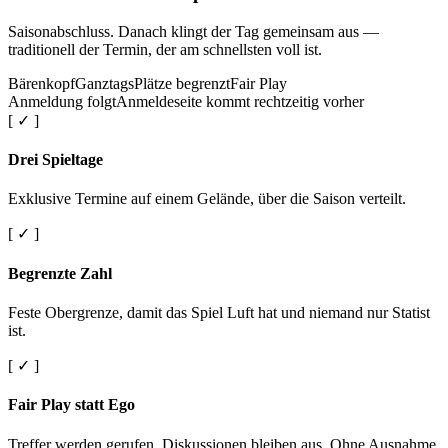
Saisonabschluss. Danach klingt der Tag gemeinsam aus —
traditionell der Termin, der am schnellsten voll ist.
Bärenkopf
Ganztags
Plätze begrenzt
Fair Play
Anmeldung folgt
Anmeldeseite kommt rechtzeitig vorher
[ ✓ ]
Drei Spieltage
Exklusive Termine auf einem Gelände, über die Saison verteilt.
[ ✓ ]
Begrenzte Zahl
Feste Obergrenze, damit das Spiel Luft hat und niemand nur Statist
ist.
[ ✓ ]
Fair Play statt Ego
Treffer werden gerufen. Diskussionen bleiben aus. Ohne Ausnahme.