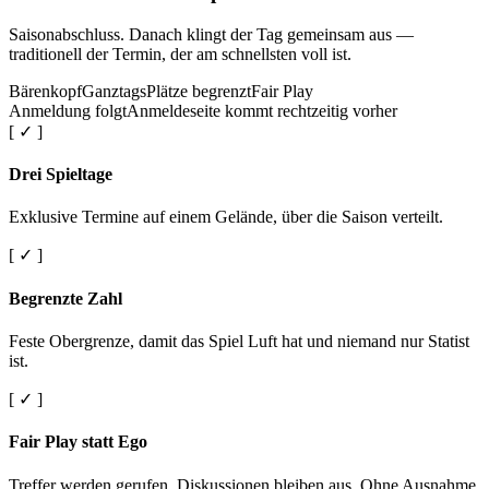
Saisonabschluss. Danach klingt der Tag gemeinsam aus —
traditionell der Termin, der am schnellsten voll ist.
Bärenkopf
Ganztags
Plätze begrenzt
Fair Play
Anmeldung folgt
Anmeldeseite kommt rechtzeitig vorher
[ ✓ ]
Drei Spieltage
Exklusive Termine auf einem Gelände, über die Saison verteilt.
[ ✓ ]
Begrenzte Zahl
Feste Obergrenze, damit das Spiel Luft hat und niemand nur Statist
ist.
[ ✓ ]
Fair Play statt Ego
Treffer werden gerufen. Diskussionen bleiben aus. Ohne Ausnahme.