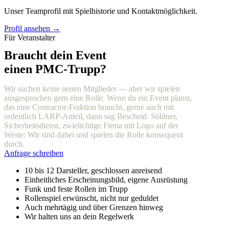
Unser Teamprofil mit Spielhistorie und Kontaktmöglichkeit.
Profil ansehen →
Für Veranstalter
Braucht dein Event
einen PMC-Trupp?
Wir suchen keine neuen Mitglieder — aber wir spielen
ausgesprochen gern eine Rolle. Wenn du ein Event planst,
das eine Contractor-Fraktion braucht, gerne auch mit
ordentlich LARP-Anteil, dann sag Bescheid. Söldner,
Sicherheitsdienst, zwielichtige Firma mit Logo auf der
Weste: Wir sind dabei und spielen die Rolle konsequent
durch.
Anfrage schreiben
10 bis 12 Darsteller, geschlossen anreisend
Einheitliches Erscheinungsbild, eigene Ausrüstung
Funk und feste Rollen im Trupp
Rollenspiel erwünscht, nicht nur geduldet
Auch mehrtägig und über Grenzen hinweg
Wir halten uns an dein Regelwerk