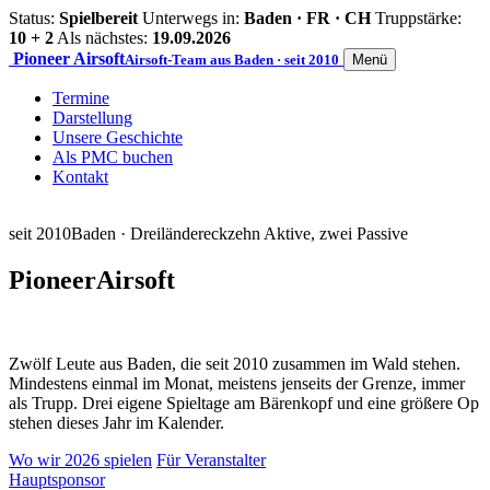
Status:
Spielbereit
Unterwegs in:
Baden · FR · CH
Truppstärke:
10 + 2
Als nächstes:
19.09.2026
Pioneer
Airsoft
Airsoft-Team aus Baden · seit 2010
Menü
Termine
Darstellung
Unsere Geschichte
Als PMC buchen
Kontakt
seit 2010
Baden · Dreiländereck
zehn Aktive, zwei Passive
Pioneer
Airsoft
Zwölf Leute aus Baden, die seit 2010 zusammen im Wald stehen.
Mindestens einmal im Monat, meistens jenseits der Grenze, immer
als Trupp. Drei eigene Spieltage am Bärenkopf und eine größere Op
stehen dieses Jahr im Kalender.
Wo wir 2026 spielen
Für Veranstalter
Hauptsponsor