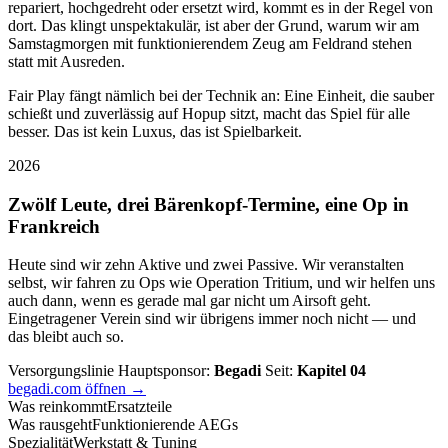
repariert, hochgedreht oder ersetzt wird, kommt es in der Regel von
dort. Das klingt unspektakulär, ist aber der Grund, warum wir am
Samstagmorgen mit funktionierendem Zeug am Feldrand stehen
statt mit Ausreden.
Fair Play fängt nämlich bei der Technik an: Eine Einheit, die sauber
schießt und zuverlässig auf Hopup sitzt, macht das Spiel für alle
besser. Das ist kein Luxus, das ist Spielbarkeit.
2026
Zwölf Leute, drei Bärenkopf-Termine, eine Op in
Frankreich
Heute sind wir zehn Aktive und zwei Passive. Wir veranstalten
selbst, wir fahren zu Ops wie Operation Tritium, und wir helfen uns
auch dann, wenn es gerade mal gar nicht um Airsoft geht.
Eingetragener Verein sind wir übrigens immer noch nicht — und
das bleibt auch so.
Versorgungslinie
Hauptsponsor:
Begadi
Seit:
Kapitel 04
begadi.com öffnen →
Was reinkommt
Ersatzteile
Was rausgeht
Funktionierende AEGs
Spezialität
Werkstatt & Tuning