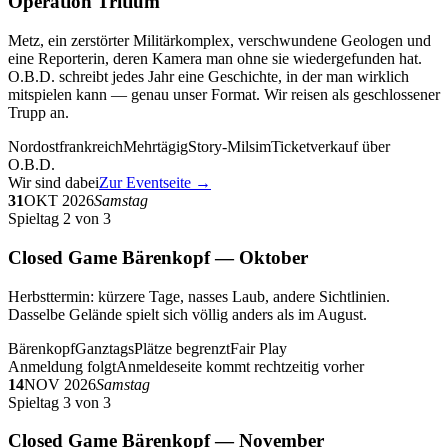
Operation Tritium
Metz, ein zerstörter Militärkomplex, verschwundene Geologen und
eine Reporterin, deren Kamera man ohne sie wiedergefunden hat.
O.B.D. schreibt jedes Jahr eine Geschichte, in der man wirklich
mitspielen kann — genau unser Format. Wir reisen als geschlossener
Trupp an.
Nordostfrankreich
Mehrtägig
Story-Milsim
Ticketverkauf über
O.B.D.
Wir sind dabei
Zur Eventseite →
31
OKT 2026
Samstag
Spieltag 2 von 3
Closed Game Bärenkopf — Oktober
Herbsttermin: kürzere Tage, nasses Laub, andere Sichtlinien.
Dasselbe Gelände spielt sich völlig anders als im August.
Bärenkopf
Ganztags
Plätze begrenzt
Fair Play
Anmeldung folgt
Anmeldeseite kommt rechtzeitig vorher
14
NOV 2026
Samstag
Spieltag 3 von 3
Closed Game Bärenkopf — November