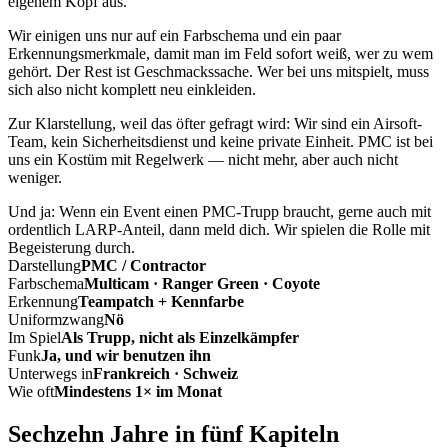
eigenem Kopf aus.
Wir einigen uns nur auf ein Farbschema und ein paar
Erkennungsmerkmale, damit man im Feld sofort weiß, wer zu wem
gehört. Der Rest ist Geschmackssache. Wer bei uns mitspielt, muss
sich also nicht komplett neu einkleiden.
Zur Klarstellung, weil das öfter gefragt wird: Wir sind ein Airsoft-
Team, kein Sicherheitsdienst und keine private Einheit. PMC ist bei
uns ein Kostüm mit Regelwerk — nicht mehr, aber auch nicht
weniger.
Und ja: Wenn ein Event einen PMC-Trupp braucht, gerne auch mit
ordentlich LARP-Anteil, dann meld dich. Wir spielen die Rolle mit
Begeisterung durch.
Darstellung
PMC / Contractor
Farbschema
Multicam · Ranger Green · Coyote
Erkennung
Teampatch + Kennfarbe
Uniformzwang
Nö
Im Spiel
Als Trupp, nicht als Einzelkämpfer
Funk
Ja, und wir benutzen ihn
Unterwegs in
Frankreich · Schweiz
Wie oft
Mindestens 1× im Monat
Sechzehn Jahre in fünf Kapiteln