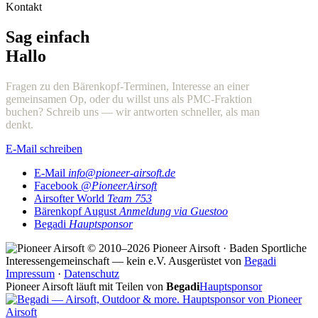
Kontakt
Sag einfach
Hallo
Fragen zu den Bärenkopf-Terminen, Interesse an einer
gemeinsamen Op, oder du willst uns als PMC-Fraktion
buchen? Schreib uns — wir antworten schneller, als man
denkt.
E-Mail schreiben
E-Mail
info@pioneer-airsoft.de
Facebook
@PioneerAirsoft
Airsofter World
Team 753
Bärenkopf August
Anmeldung via Guestoo
Begadi
Hauptsponsor
© 2010–2026 Pioneer Airsoft · Baden
Sportliche
Interessengemeinschaft — kein e.V.
Ausgerüstet von
Begadi
Impressum
·
Datenschutz
Pioneer Airsoft läuft mit Teilen von
Begadi
Hauptsponsor