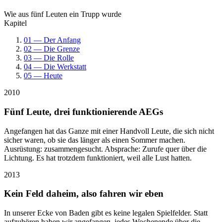
Wie aus fünf Leuten ein Trupp wurde
Kapitel
01 — Der Anfang
02 — Die Grenze
03 — Die Rolle
04 — Die Werkstatt
05 — Heute
2010
Fünf Leute, drei funktionierende AEGs
Angefangen hat das Ganze mit einer Handvoll Leute, die sich nicht
sicher waren, ob sie das länger als einen Sommer machen.
Ausrüstung: zusammengesucht. Absprache: Zurufe quer über die
Lichtung. Es hat trotzdem funktioniert, weil alle Lust hatten.
2013
Kein Feld daheim, also fahren wir eben
In unserer Ecke von Baden gibt es keine legalen Spielfelder. Statt
aufzuhören haben wir angefangen, jedes Wochenende über die