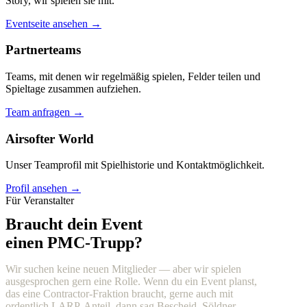
Story, wir spielen sie mit.
Eventseite ansehen →
Partnerteams
Teams, mit denen wir regelmäßig spielen, Felder teilen und
Spieltage zusammen aufziehen.
Team anfragen →
Airsofter World
Unser Teamprofil mit Spielhistorie und Kontaktmöglichkeit.
Profil ansehen →
Für Veranstalter
Braucht dein Event
einen PMC-Trupp?
Wir suchen keine neuen Mitglieder — aber wir spielen
ausgesprochen gern eine Rolle. Wenn du ein Event planst,
das eine Contractor-Fraktion braucht, gerne auch mit
ordentlich LARP-Anteil, dann sag Bescheid. Söldner,