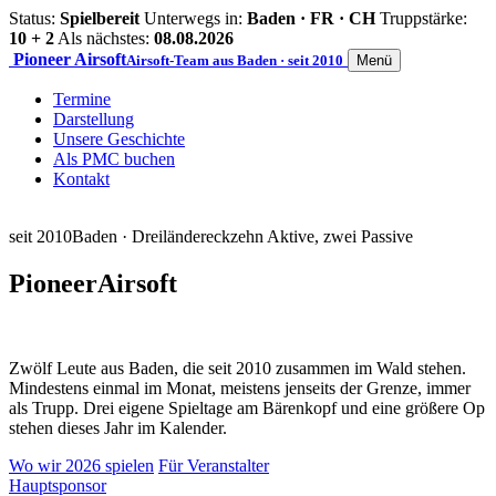
Status:
Spielbereit
Unterwegs in:
Baden · FR · CH
Truppstärke:
10 + 2
Als nächstes:
08.08.2026
Pioneer
Airsoft
Airsoft-Team aus Baden · seit 2010
Menü
Termine
Darstellung
Unsere Geschichte
Als PMC buchen
Kontakt
seit 2010
Baden · Dreiländereck
zehn Aktive, zwei Passive
Pioneer
Airsoft
Zwölf Leute aus Baden, die seit 2010 zusammen im Wald stehen.
Mindestens einmal im Monat, meistens jenseits der Grenze, immer
als Trupp. Drei eigene Spieltage am Bärenkopf und eine größere Op
stehen dieses Jahr im Kalender.
Wo wir 2026 spielen
Für Veranstalter
Hauptsponsor