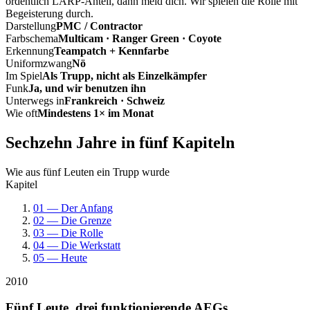
ordentlich LARP-Anteil, dann meld dich. Wir spielen die Rolle mit
Begeisterung durch.
Darstellung
PMC / Contractor
Farbschema
Multicam · Ranger Green · Coyote
Erkennung
Teampatch + Kennfarbe
Uniformzwang
Nö
Im Spiel
Als Trupp, nicht als Einzelkämpfer
Funk
Ja, und wir benutzen ihn
Unterwegs in
Frankreich · Schweiz
Wie oft
Mindestens 1× im Monat
Sechzehn Jahre in fünf Kapiteln
Wie aus fünf Leuten ein Trupp wurde
Kapitel
01 — Der Anfang
02 — Die Grenze
03 — Die Rolle
04 — Die Werkstatt
05 — Heute
2010
Fünf Leute, drei funktionierende AEGs