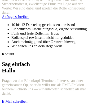
Sicherheitsdienst, zwielichtige Firma mit Logo auf der
Weste: Wir sind dabei und spielen die Rolle konsequent
durch.
Anfrage schreiben
10 bis 12 Darsteller, geschlossen anreisend
Einheitliches Erscheinungsbild, eigene Ausrüstung
Funk und feste Rollen im Trupp
Rollenspiel erwünscht, nicht nur geduldet
Auch mehrtägig und über Grenzen hinweg
Wir halten uns an dein Regelwerk
Kontakt
Sag einfach
Hallo
Fragen zu den Bärenkopf-Terminen, Interesse an einer
gemeinsamen Op, oder du willst uns als PMC-Fraktion
buchen? Schreib uns — wir antworten schneller, als man
denkt.
E-Mail schreiben