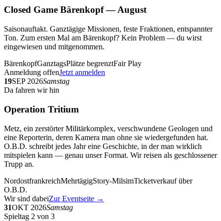
Closed Game Bärenkopf — August
Saisonauftakt. Ganztägige Missionen, feste Fraktionen, entspannter
Ton. Zum ersten Mal am Bärenkopf? Kein Problem — du wirst
eingewiesen und mitgenommen.
Bärenkopf
Ganztags
Plätze begrenzt
Fair Play
Anmeldung offen
Jetzt anmelden
19
SEP 2026
Samstag
Da fahren wir hin
Operation Tritium
Metz, ein zerstörter Militärkomplex, verschwundene Geologen und
eine Reporterin, deren Kamera man ohne sie wiedergefunden hat.
O.B.D. schreibt jedes Jahr eine Geschichte, in der man wirklich
mitspielen kann — genau unser Format. Wir reisen als geschlossener
Trupp an.
Nordostfrankreich
Mehrtägig
Story-Milsim
Ticketverkauf über
O.B.D.
Wir sind dabei
Zur Eventseite →
31
OKT 2026
Samstag
Spieltag 2 von 3