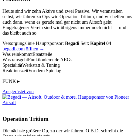
Heute sind wir zehn Aktive und zwei Passive. Wir veranstalten
selbst, wir fahren zu Ops wie Operation Tritium, und wir helfen uns
auch dann, wenn es gerade mal gar nicht um Airsoft geht.
Eingetragener Verein sind wir übrigens immer noch nicht — und
das bleibt auch so.
Versorgungslinie
Hauptsponsor:
Begadi
Seit:
Kapitel 04
begadi.com öffnen →
Was reinkommt
Ersatzteile
Was rausgeht
Funktionierende AEGs
Spezialität
Werkstatt & Tuning
Reaktionszeit
Vor dem Spieltag
FUNK ▸
Ausgerüstet von
Operation Tritium
Die nächste größere Op, zu der wir fahren. O.B.D. schreibt die