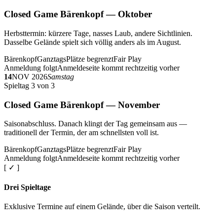
Closed Game Bärenkopf — Oktober
Herbsttermin: kürzere Tage, nasses Laub, andere Sichtlinien.
Dasselbe Gelände spielt sich völlig anders als im August.
Bärenkopf
Ganztags
Plätze begrenzt
Fair Play
Anmeldung folgt
Anmeldeseite kommt rechtzeitig vorher
14
NOV 2026
Samstag
Spieltag 3 von 3
Closed Game Bärenkopf — November
Saisonabschluss. Danach klingt der Tag gemeinsam aus —
traditionell der Termin, der am schnellsten voll ist.
Bärenkopf
Ganztags
Plätze begrenzt
Fair Play
Anmeldung folgt
Anmeldeseite kommt rechtzeitig vorher
[ ✓ ]
Drei Spieltage
Exklusive Termine auf einem Gelände, über die Saison verteilt.