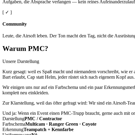
Aufgaben, die Absprache verlangen — kein reines Aufeinanderzulauf
[ ✓ ]
Community
Leute, die Airsoft leben. Der Ton macht den Tag, nicht die Ausrüstun
Warum PMC?
Unsere Darstellung
Kurz gesagt: weil es Spaß macht und niemandem vorschreibt, wie er a
Bart erlaubt, Cap statt Helm, jeder rüstet sich nach eigenem Kopf aus.
Wir einigen uns nur auf ein Farbschema und ein paar Erkennungsmerkm
komplett neu einkleiden.
Zur Klarstellung, weil das öfter gefragt wird: Wir sind ein Airsoft-T
Und ja: Wenn ein Event einen PMC-Trupp braucht, gerne auch mit ord
Darstellung
PMC / Contractor
Farbschema
Multicam · Ranger Green · Coyote
Erkennung
Teampatch + Kennfarbe
Uniformzwang
Nö