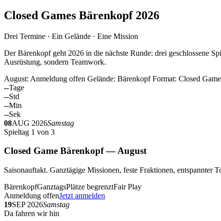
Closed Games Bärenkopf 2026
Drei Termine · Ein Gelände · Eine Mission
Der Bärenkopf geht 2026 in die nächste Runde: drei geschlossene Spi
Ausrüstung, sondern Teamwork.
August: Anmeldung offen
Gelände: Bärenkopf
Format: Closed Game
--
Tage
--
Std
--
Min
--
Sek
08
AUG 2026
Samstag
Spieltag 1 von 3
Closed Game Bärenkopf — August
Saisonauftakt. Ganztägige Missionen, feste Fraktionen, entspannt
Bärenkopf
Ganztags
Plätze begrenzt
Fair Play
Anmeldung offen
Jetzt anmelden
19
SEP 2026
Samstag
Da fahren wir hin