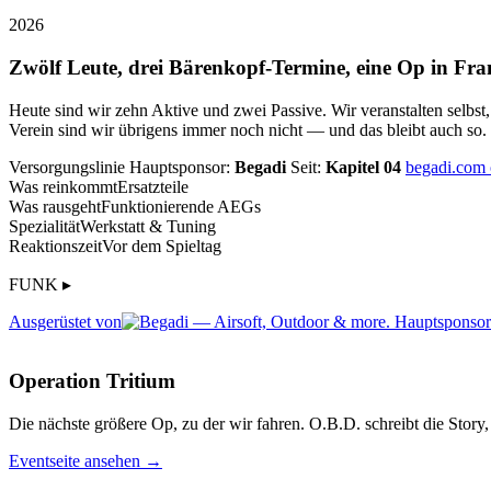
2026
Zwölf Leute, drei Bärenkopf-Termine, eine Op in Fra
Heute sind wir zehn Aktive und zwei Passive. Wir veranstalten selbst
Verein sind wir übrigens immer noch nicht — und das bleibt auch so.
Versorgungslinie
Hauptsponsor:
Begadi
Seit:
Kapitel 04
begadi.com
Was reinkommt
Ersatzteile
Was rausgeht
Funktionierende AEGs
Spezialität
Werkstatt & Tuning
Reaktionszeit
Vor dem Spieltag
FUNK ▸
Ausgerüstet von
Operation Tritium
Die nächste größere Op, zu der wir fahren. O.B.D. schreibt die Story, 
Eventseite ansehen →