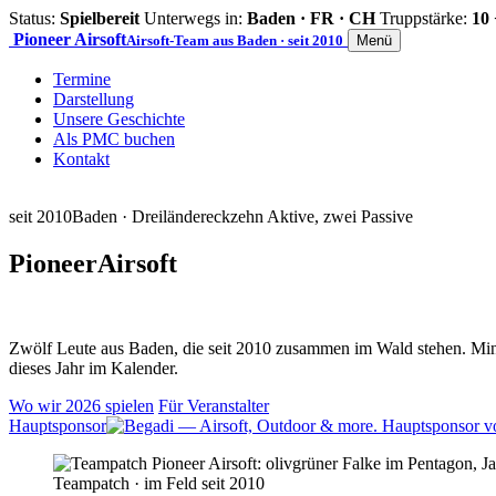
Status:
Spielbereit
Unterwegs in:
Baden · FR · CH
Truppstärke:
10 
Pioneer
Airsoft
Airsoft-Team aus Baden · seit 2010
Menü
Termine
Darstellung
Unsere Geschichte
Als PMC buchen
Kontakt
seit 2010
Baden · Dreiländereck
zehn Aktive, zwei Passive
Pioneer
Airsoft
Zwölf Leute aus Baden, die seit 2010 zusammen im Wald stehen. Mind
dieses Jahr im Kalender.
Wo wir 2026 spielen
Für Veranstalter
Hauptsponsor
Teampatch · im Feld seit 2010