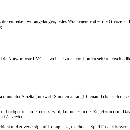
 aufzuhören haben wir angefangen, jedes Wochenende über die Grenze z
g.
? Die Antwort war PMC — weil sie zu einem Haufen sehr unterschiedlic
ken und der Spieltag in zwölf Stunden anfängt. Genau da hat sich uns
t, hochgedreht oder ersetzt wird, kommt es in der Regel von dort. Das
mit Ausreden.
hießt und zuverlässig auf Hopup sitzt, macht das Spiel für alle besser. D