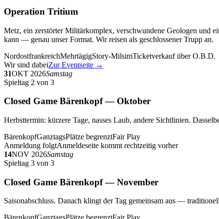
Operation Tritium
Metz, ein zerstörter Militärkomplex, verschwundene Geologen und ein
kann — genau unser Format. Wir reisen als geschlossener Trupp an.
Nordostfrankreich
Mehrtägig
Story-Milsim
Ticketverkauf über O.B.D.
Wir sind dabei
Zur Eventseite →
31
OKT 2026
Samstag
Spieltag 2 von 3
Closed Game Bärenkopf — Oktober
Herbsttermin: kürzere Tage, nasses Laub, andere Sichtlinien. Dasselbe
Bärenkopf
Ganztags
Plätze begrenzt
Fair Play
Anmeldung folgt
Anmeldeseite kommt rechtzeitig vorher
14
NOV 2026
Samstag
Spieltag 3 von 3
Closed Game Bärenkopf — November
Saisonabschluss. Danach klingt der Tag gemeinsam aus — traditionell 
Bärenkopf
Ganztags
Plätze begrenzt
Fair Play