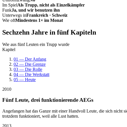
Im Spiel
Als Trupp, nicht als Einzelkämpfer
Funk
Ja, und wir benutzen ihn
Unterwegs in
Frankreich · Schweiz
Wie oft
Mindestens 1× im Monat
Sechzehn Jahre in fünf Kapiteln
Wie aus fünf Leuten ein Trupp wurde
Kapitel
01 — Der Anfang
02 — Die Grenze
03 — Die Rolle
04 — Die Werkstatt
05 — Heute
2010
Fünf Leute, drei funktionierende AEGs
Angefangen hat das Ganze mit einer Handvoll Leute, die sich nicht 
trotzdem funktioniert, weil alle Lust hatten.
2013