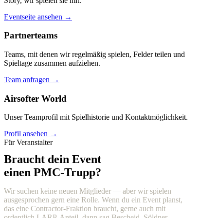
Story, wir spielen sie mit.
Eventseite ansehen →
Partnerteams
Teams, mit denen wir regelmäßig spielen, Felder teilen und
Spieltage zusammen aufziehen.
Team anfragen →
Airsofter World
Unser Teamprofil mit Spielhistorie und Kontaktmöglichkeit.
Profil ansehen →
Für Veranstalter
Braucht dein Event
einen PMC-Trupp?
Wir suchen keine neuen Mitglieder — aber wir spielen
ausgesprochen gern eine Rolle. Wenn du ein Event planst,
das eine Contractor-Fraktion braucht, gerne auch mit
ordentlich LARP-Anteil, dann sag Bescheid. Söldner,