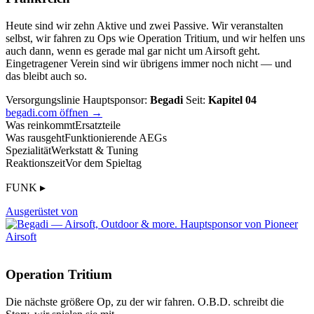
Heute sind wir zehn Aktive und zwei Passive. Wir veranstalten
selbst, wir fahren zu Ops wie Operation Tritium, und wir helfen uns
auch dann, wenn es gerade mal gar nicht um Airsoft geht.
Eingetragener Verein sind wir übrigens immer noch nicht — und
das bleibt auch so.
Versorgungslinie
Hauptsponsor:
Begadi
Seit:
Kapitel 04
begadi.com öffnen →
Was reinkommt
Ersatzteile
Was rausgeht
Funktionierende AEGs
Spezialität
Werkstatt & Tuning
Reaktionszeit
Vor dem Spieltag
FUNK ▸
Ausgerüstet von
Operation Tritium
Die nächste größere Op, zu der wir fahren. O.B.D. schreibt die