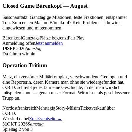
Closed Game Bärenkopf — August
Saisonauftakt. Ganztägige Missionen, feste Fraktionen, entspannter
Ton. Zum ersten Mal am Bärenkopf? Kein Problem — du wirst
eingewiesen und mitgenommen.
Bärenkopf
Ganztags
Plätze begrenzt
Fair Play
Anmeldung offen
Jetzt anmelden
19
SEP 2026
Samstag
Da fahren wir hin
Operation Tritium
Metz, ein zerstörter Militärkomplex, verschwundene Geologen und
eine Reporterin, deren Kamera man ohne sie wiedergefunden hat.
O.B.D. schreibt jedes Jahr eine Geschichte, in der man wirklich
mitspielen kann — genau unser Format. Wir reisen als geschlossener
Trupp an.
Nordostfrankreich
Mehrtägig
Story-Milsim
Ticketverkauf über
O.B.D.
Wir sind dabei
Zur Eventseite →
31
OKT 2026
Samstag
Spieltag 2 von 3