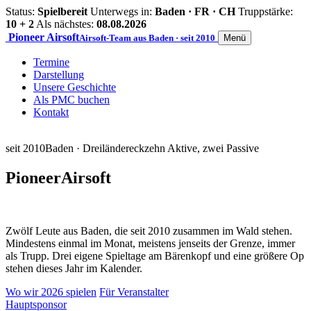
Status:
Spielbereit
Unterwegs in:
Baden · FR · CH
Truppstärke:
10 + 2
Als nächstes:
08.08.2026
Pioneer
Airsoft
Airsoft-Team aus Baden · seit 2010
Menü
Termine
Darstellung
Unsere Geschichte
Als PMC buchen
Kontakt
seit 2010
Baden · Dreiländereck
zehn Aktive, zwei Passive
Pioneer
Airsoft
Zwölf Leute aus Baden, die seit 2010 zusammen im Wald stehen.
Mindestens einmal im Monat, meistens jenseits der Grenze, immer
als Trupp. Drei eigene Spieltage am Bärenkopf und eine größere Op
stehen dieses Jahr im Kalender.
Wo wir 2026 spielen
Für Veranstalter
Hauptsponsor