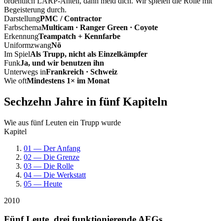
ordentlich LARP-Anteil, dann meld dich. Wir spielen die Rolle mit
Begeisterung durch.
Darstellung
PMC / Contractor
Farbschema
Multicam · Ranger Green · Coyote
Erkennung
Teampatch + Kennfarbe
Uniformzwang
Nö
Im Spiel
Als Trupp, nicht als Einzelkämpfer
Funk
Ja, und wir benutzen ihn
Unterwegs in
Frankreich · Schweiz
Wie oft
Mindestens 1× im Monat
Sechzehn Jahre in fünf Kapiteln
Wie aus fünf Leuten ein Trupp wurde
Kapitel
01 — Der Anfang
02 — Die Grenze
03 — Die Rolle
04 — Die Werkstatt
05 — Heute
2010
Fünf Leute, drei funktionierende AEGs