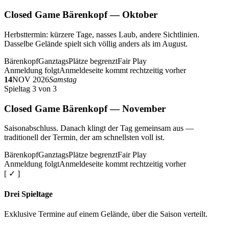
Closed Game Bärenkopf — Oktober
Herbsttermin: kürzere Tage, nasses Laub, andere Sichtlinien.
Dasselbe Gelände spielt sich völlig anders als im August.
Bärenkopf
Ganztags
Plätze begrenzt
Fair Play
Anmeldung folgt
Anmeldeseite kommt rechtzeitig vorher
14
NOV 2026
Samstag
Spieltag 3 von 3
Closed Game Bärenkopf — November
Saisonabschluss. Danach klingt der Tag gemeinsam aus —
traditionell der Termin, der am schnellsten voll ist.
Bärenkopf
Ganztags
Plätze begrenzt
Fair Play
Anmeldung folgt
Anmeldeseite kommt rechtzeitig vorher
[ ✓ ]
Drei Spieltage
Exklusive Termine auf einem Gelände, über die Saison verteilt.