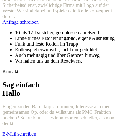
Sicherheitsdienst, zwielichtige Firma mit Logo auf der
Weste: Wir sind dabei und spielen die Rolle konsequent
durch.
Anfrage schreiben
10 bis 12 Darsteller, geschlossen anreisend
Einheitliches Erscheinungsbild, eigene Ausrüstung
Funk und feste Rollen im Trupp
Rollenspiel erwünscht, nicht nur geduldet
Auch mehrtägig und über Grenzen hinweg
Wir halten uns an dein Regelwerk
Kontakt
Sag einfach
Hallo
Fragen zu den Bärenkopf-Terminen, Interesse an einer
gemeinsamen Op, oder du willst uns als PMC-Fraktion
buchen? Schreib uns — wir antworten schneller, als man
denkt.
E-Mail schreiben