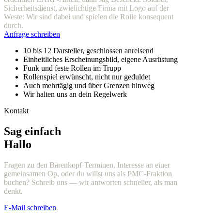
Sicherheitsdienst, zwielichtige Firma mit Logo auf der
Weste: Wir sind dabei und spielen die Rolle konsequent
durch.
Anfrage schreiben
10 bis 12 Darsteller, geschlossen anreisend
Einheitliches Erscheinungsbild, eigene Ausrüstung
Funk und feste Rollen im Trupp
Rollenspiel erwünscht, nicht nur geduldet
Auch mehrtägig und über Grenzen hinweg
Wir halten uns an dein Regelwerk
Kontakt
Sag einfach
Hallo
Fragen zu den Bärenkopf-Terminen, Interesse an einer
gemeinsamen Op, oder du willst uns als PMC-Fraktion
buchen? Schreib uns — wir antworten schneller, als man
denkt.
E-Mail schreiben