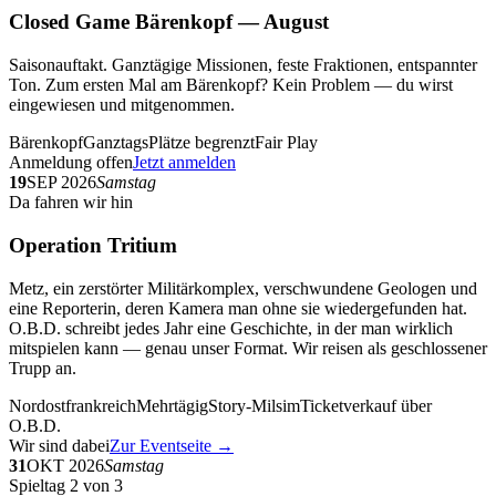
Closed Game Bärenkopf — August
Saisonauftakt. Ganztägige Missionen, feste Fraktionen, entspannter
Ton. Zum ersten Mal am Bärenkopf? Kein Problem — du wirst
eingewiesen und mitgenommen.
Bärenkopf
Ganztags
Plätze begrenzt
Fair Play
Anmeldung offen
Jetzt anmelden
19
SEP 2026
Samstag
Da fahren wir hin
Operation Tritium
Metz, ein zerstörter Militärkomplex, verschwundene Geologen und
eine Reporterin, deren Kamera man ohne sie wiedergefunden hat.
O.B.D. schreibt jedes Jahr eine Geschichte, in der man wirklich
mitspielen kann — genau unser Format. Wir reisen als geschlossener
Trupp an.
Nordostfrankreich
Mehrtägig
Story-Milsim
Ticketverkauf über
O.B.D.
Wir sind dabei
Zur Eventseite →
31
OKT 2026
Samstag
Spieltag 2 von 3