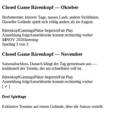
Closed Game Bärenkopf — Oktober
Herbsttermin: kürzere Tage, nasses Laub, andere Sichtlinien.
Dasselbe Gelände spielt sich völlig anders als im August.
Bärenkopf
Ganztags
Plätze begrenzt
Fair Play
Anmeldung folgt
Anmeldeseite kommt rechtzeitig vorher
14
NOV 2026
Samstag
Spieltag 3 von 3
Closed Game Bärenkopf — November
Saisonabschluss. Danach klingt der Tag gemeinsam aus —
traditionell der Termin, der am schnellsten voll ist.
Bärenkopf
Ganztags
Plätze begrenzt
Fair Play
Anmeldung folgt
Anmeldeseite kommt rechtzeitig vorher
[ ✓ ]
Drei Spieltage
Exklusive Termine auf einem Gelände, über die Saison verteilt.