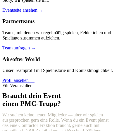
Story, wir spielen sie mit.
Eventseite ansehen →
Partnerteams
Teams, mit denen wir regelmäßig spielen, Felder teilen und
Spieltage zusammen aufziehen.
Team anfragen →
Airsofter World
Unser Teamprofil mit Spielhistorie und Kontaktmöglichkeit.
Profil ansehen →
Für Veranstalter
Braucht dein Event
einen PMC-Trupp?
Wir suchen keine neuen Mitglieder — aber wir spielen
ausgesprochen gern eine Rolle. Wenn du ein Event planst,
das eine Contractor-Fraktion braucht, gerne auch mit
ordentlich LARP-Anteil, dann sag Bescheid. Söldner,