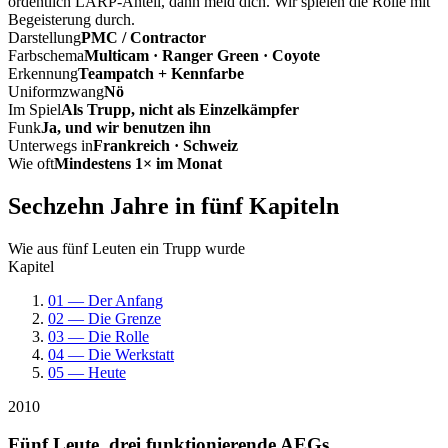
ordentlich LARP-Anteil, dann meld dich. Wir spielen die Rolle mit
Begeisterung durch.
Darstellung
PMC / Contractor
Farbschema
Multicam · Ranger Green · Coyote
Erkennung
Teampatch + Kennfarbe
Uniformzwang
Nö
Im Spiel
Als Trupp, nicht als Einzelkämpfer
Funk
Ja, und wir benutzen ihn
Unterwegs in
Frankreich · Schweiz
Wie oft
Mindestens 1× im Monat
Sechzehn Jahre in fünf Kapiteln
Wie aus fünf Leuten ein Trupp wurde
Kapitel
01 — Der Anfang
02 — Die Grenze
03 — Die Rolle
04 — Die Werkstatt
05 — Heute
2010
Fünf Leute, drei funktionierende AEGs