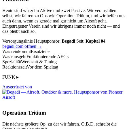
Heute sind wir zehn Aktive und zwei Passive. Wir veranstalten
selbst, wir fahren zu Ops wie Operation Tritium, und wir helfen uns
auch dann, wenn es gerade mal gar nicht um Airsoft geht.
Eingetragener Verein sind wir übrigens immer noch nicht — und
das bleibt auch so.
Versorgungslinie
Hauptsponsor:
Begadi
Seit:
Kapitel 04
begadi.com öffnen →
Was reinkommt
Ersatzteile
Was rausgeht
Funktionierende AEGs
Spezialität
Werkstatt & Tuning
Reaktionszeit
Vor dem Spieltag
FUNK ▸
Ausgerüstet von
Operation Tritium
Die nächste größere Op, zu der wir fahren. O.B.D. schreibt die