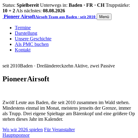
Status:
Spielbereit
Unterwegs in:
Baden · FR · CH
Truppstärke:
10 + 2
Als nächstes:
08.08.2026
Pioneer
Airsoft
Airsoft-Team aus Baden · seit 2010
Menü
Termine
Darstellung
Unsere Geschichte
Als PMC buchen
Kontakt
seit 2010
Baden · Dreiländereck
zehn Aktive, zwei Passive
Pioneer
Airsoft
Zwölf Leute aus Baden, die seit 2010 zusammen im Wald stehen.
Mindestens einmal im Monat, meistens jenseits der Grenze, immer
als Trupp. Drei eigene Spieltage am Bärenkopf und eine größere Op
stehen dieses Jahr im Kalender.
Wo wir 2026 spielen
Für Veranstalter
Hauptsponsor