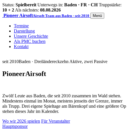
Status:
Spielbereit
Unterwegs in:
Baden · FR · CH
Truppstärke:
10 + 2
Als nächstes:
08.08.2026
Pioneer
Airsoft
Airsoft-Team aus Baden · seit 2010
Menü
Termine
Darstellung
Unsere Geschichte
Als PMC buchen
Kontakt
seit 2010
Baden · Dreiländereck
zehn Aktive, zwei Passive
Pioneer
Airsoft
Zwölf Leute aus Baden, die seit 2010 zusammen im Wald stehen.
Mindestens einmal im Monat, meistens jenseits der Grenze, immer
als Trupp. Drei eigene Spieltage am Bärenkopf und eine größere Op
stehen dieses Jahr im Kalender.
Wo wir 2026 spielen
Für Veranstalter
Hauptsponsor