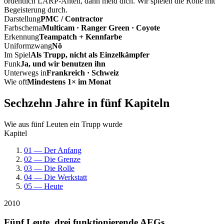
ordentlich LARP-Anteil, dann meld dich. Wir spielen die Rolle mit
Begeisterung durch.
Darstellung
PMC / Contractor
Farbschema
Multicam · Ranger Green · Coyote
Erkennung
Teampatch + Kennfarbe
Uniformzwang
Nö
Im Spiel
Als Trupp, nicht als Einzelkämpfer
Funk
Ja, und wir benutzen ihn
Unterwegs in
Frankreich · Schweiz
Wie oft
Mindestens 1× im Monat
Sechzehn Jahre in fünf Kapiteln
Wie aus fünf Leuten ein Trupp wurde
Kapitel
01 — Der Anfang
02 — Die Grenze
03 — Die Rolle
04 — Die Werkstatt
05 — Heute
2010
Fünf Leute, drei funktionierende AEGs