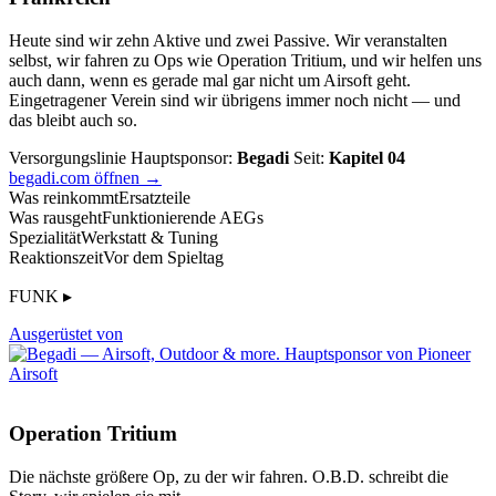
Heute sind wir zehn Aktive und zwei Passive. Wir veranstalten
selbst, wir fahren zu Ops wie Operation Tritium, und wir helfen uns
auch dann, wenn es gerade mal gar nicht um Airsoft geht.
Eingetragener Verein sind wir übrigens immer noch nicht — und
das bleibt auch so.
Versorgungslinie
Hauptsponsor:
Begadi
Seit:
Kapitel 04
begadi.com öffnen →
Was reinkommt
Ersatzteile
Was rausgeht
Funktionierende AEGs
Spezialität
Werkstatt & Tuning
Reaktionszeit
Vor dem Spieltag
FUNK ▸
Ausgerüstet von
Operation Tritium
Die nächste größere Op, zu der wir fahren. O.B.D. schreibt die