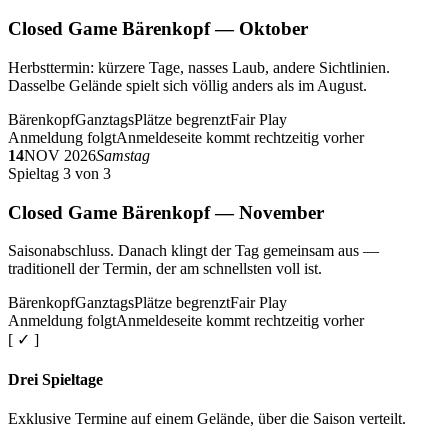
Closed Game Bärenkopf — Oktober
Herbsttermin: kürzere Tage, nasses Laub, andere Sichtlinien.
Dasselbe Gelände spielt sich völlig anders als im August.
Bärenkopf
Ganztags
Plätze begrenzt
Fair Play
Anmeldung folgt
Anmeldeseite kommt rechtzeitig vorher
14
NOV 2026
Samstag
Spieltag 3 von 3
Closed Game Bärenkopf — November
Saisonabschluss. Danach klingt der Tag gemeinsam aus —
traditionell der Termin, der am schnellsten voll ist.
Bärenkopf
Ganztags
Plätze begrenzt
Fair Play
Anmeldung folgt
Anmeldeseite kommt rechtzeitig vorher
[ ✓ ]
Drei Spieltage
Exklusive Termine auf einem Gelände, über die Saison verteilt.