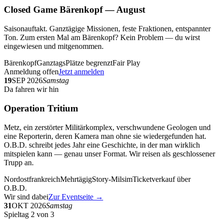
Closed Game Bärenkopf — August
Saisonauftakt. Ganztägige Missionen, feste Fraktionen, entspannter
Ton. Zum ersten Mal am Bärenkopf? Kein Problem — du wirst
eingewiesen und mitgenommen.
Bärenkopf
Ganztags
Plätze begrenzt
Fair Play
Anmeldung offen
Jetzt anmelden
19
SEP 2026
Samstag
Da fahren wir hin
Operation Tritium
Metz, ein zerstörter Militärkomplex, verschwundene Geologen und
eine Reporterin, deren Kamera man ohne sie wiedergefunden hat.
O.B.D. schreibt jedes Jahr eine Geschichte, in der man wirklich
mitspielen kann — genau unser Format. Wir reisen als geschlossener
Trupp an.
Nordostfrankreich
Mehrtägig
Story-Milsim
Ticketverkauf über
O.B.D.
Wir sind dabei
Zur Eventseite →
31
OKT 2026
Samstag
Spieltag 2 von 3