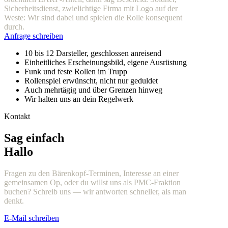
Sicherheitsdienst, zwielichtige Firma mit Logo auf der
Weste: Wir sind dabei und spielen die Rolle konsequent
durch.
Anfrage schreiben
10 bis 12 Darsteller, geschlossen anreisend
Einheitliches Erscheinungsbild, eigene Ausrüstung
Funk und feste Rollen im Trupp
Rollenspiel erwünscht, nicht nur geduldet
Auch mehrtägig und über Grenzen hinweg
Wir halten uns an dein Regelwerk
Kontakt
Sag einfach
Hallo
Fragen zu den Bärenkopf-Terminen, Interesse an einer
gemeinsamen Op, oder du willst uns als PMC-Fraktion
buchen? Schreib uns — wir antworten schneller, als man
denkt.
E-Mail schreiben