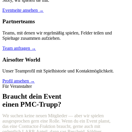
Story, wir spielen sie mit.
Eventseite ansehen →
Partnerteams
Teams, mit denen wir regelmäßig spielen, Felder teilen und
Spieltage zusammen aufziehen.
Team anfragen →
Airsofter World
Unser Teamprofil mit Spielhistorie und Kontaktmöglichkeit.
Profil ansehen →
Für Veranstalter
Braucht dein Event
einen PMC-Trupp?
Wir suchen keine neuen Mitglieder — aber wir spielen
ausgesprochen gern eine Rolle. Wenn du ein Event planst,
das eine Contractor-Fraktion braucht, gerne auch mit
ordentlich LARP-Anteil, dann sag Bescheid. Söldner,