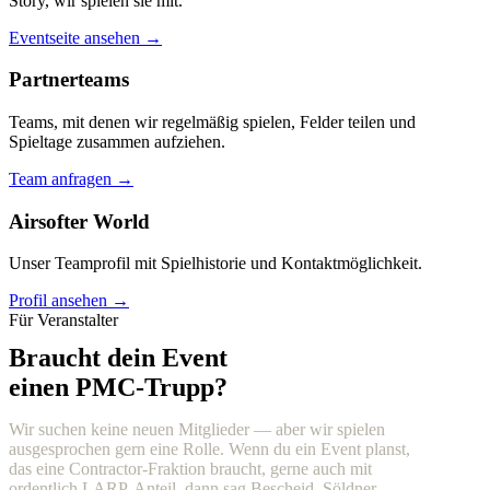
Story, wir spielen sie mit.
Eventseite ansehen →
Partnerteams
Teams, mit denen wir regelmäßig spielen, Felder teilen und
Spieltage zusammen aufziehen.
Team anfragen →
Airsofter World
Unser Teamprofil mit Spielhistorie und Kontaktmöglichkeit.
Profil ansehen →
Für Veranstalter
Braucht dein Event
einen PMC-Trupp?
Wir suchen keine neuen Mitglieder — aber wir spielen
ausgesprochen gern eine Rolle. Wenn du ein Event planst,
das eine Contractor-Fraktion braucht, gerne auch mit
ordentlich LARP-Anteil, dann sag Bescheid. Söldner,