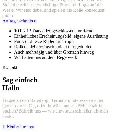
Sicherheitsdienst, zwielichtige Firma mit Logo auf der
Weste: Wir sind dabei und spielen die Rolle konsequent
durch.
Anfrage schreiben
10 bis 12 Darsteller, geschlossen anreisend
Einheitliches Erscheinungsbild, eigene Ausrüstung
Funk und feste Rollen im Trupp
Rollenspiel erwünscht, nicht nur geduldet
Auch mehrtägig und über Grenzen hinweg
Wir halten uns an dein Regelwerk
Kontakt
Sag einfach
Hallo
Fragen zu den Bärenkopf-Terminen, Interesse an einer
gemeinsamen Op, oder du willst uns als PMC-Fraktion
buchen? Schreib uns — wir antworten schneller, als man
denkt.
E-Mail schreiben