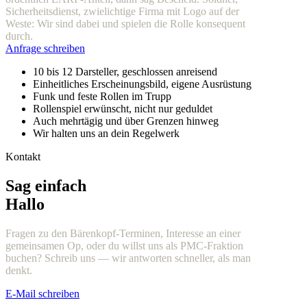
Sicherheitsdienst, zwielichtige Firma mit Logo auf der
Weste: Wir sind dabei und spielen die Rolle konsequent
durch.
Anfrage schreiben
10 bis 12 Darsteller, geschlossen anreisend
Einheitliches Erscheinungsbild, eigene Ausrüstung
Funk und feste Rollen im Trupp
Rollenspiel erwünscht, nicht nur geduldet
Auch mehrtägig und über Grenzen hinweg
Wir halten uns an dein Regelwerk
Kontakt
Sag einfach
Hallo
Fragen zu den Bärenkopf-Terminen, Interesse an einer
gemeinsamen Op, oder du willst uns als PMC-Fraktion
buchen? Schreib uns — wir antworten schneller, als man
denkt.
E-Mail schreiben