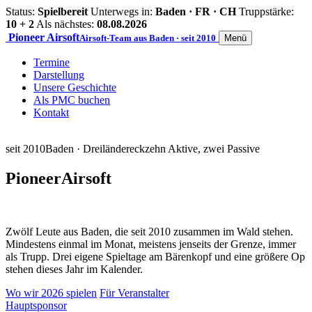
Status:
Spielbereit
Unterwegs in:
Baden · FR · CH
Truppstärke:
10 + 2
Als nächstes:
08.08.2026
Pioneer
Airsoft
Airsoft-Team aus Baden · seit 2010
Menü
Termine
Darstellung
Unsere Geschichte
Als PMC buchen
Kontakt
seit 2010
Baden · Dreiländereck
zehn Aktive, zwei Passive
Pioneer
Airsoft
Zwölf Leute aus Baden, die seit 2010 zusammen im Wald stehen.
Mindestens einmal im Monat, meistens jenseits der Grenze, immer
als Trupp. Drei eigene Spieltage am Bärenkopf und eine größere Op
stehen dieses Jahr im Kalender.
Wo wir 2026 spielen
Für Veranstalter
Hauptsponsor