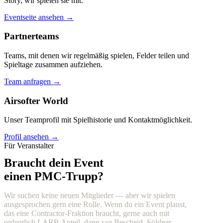
Story, wir spielen sie mit.
Eventseite ansehen →
Partnerteams
Teams, mit denen wir regelmäßig spielen, Felder teilen und
Spieltage zusammen aufziehen.
Team anfragen →
Airsofter World
Unser Teamprofil mit Spielhistorie und Kontaktmöglichkeit.
Profil ansehen →
Für Veranstalter
Braucht dein Event
einen PMC-Trupp?
Wir suchen keine neuen Mitglieder — aber wir spielen
ausgesprochen gern eine Rolle. Wenn du ein Event planst,
das eine Contractor-Fraktion braucht, gerne auch mit
ordentlich LARP-Anteil, dann sag Bescheid. Söldner,