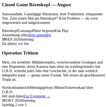
Closed Game Bärenkopf — August
Saisonauftakt. Ganztägige Missionen, feste Fraktionen, entspannter
Ton. Zum ersten Mal am Bärenkopf? Kein Problem — du wirst
eingewiesen und mitgenommen.
Bärenkopf
Ganztags
Plätze begrenzt
Fair Play
Anmeldung offen
Jetzt anmelden
19
SEP 2026
Samstag
Da fahren wir hin
Operation Tritium
Metz, ein zerstörter Militärkomplex, verschwundene Geologen und
eine Reporterin, deren Kamera man ohne sie wiedergefunden hat.
O.B.D. schreibt jedes Jahr eine Geschichte, in der man wirklich
mitspielen kann — genau unser Format. Wir reisen als geschlossener
Trupp an.
Nordostfrankreich
Mehrtägig
Story-Milsim
Ticketverkauf über
O.B.D.
Wir sind dabei
Zur Eventseite →
31
OKT 2026
Samstag
Spieltag 2 von 3