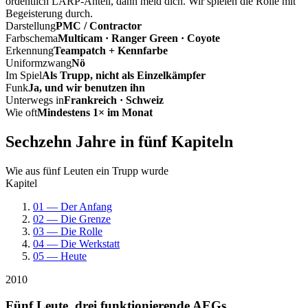
ordentlich LARP-Anteil, dann meld dich. Wir spielen die Rolle mit
Begeisterung durch.
Darstellung
PMC / Contractor
Farbschema
Multicam · Ranger Green · Coyote
Erkennung
Teampatch + Kennfarbe
Uniformzwang
Nö
Im Spiel
Als Trupp, nicht als Einzelkämpfer
Funk
Ja, und wir benutzen ihn
Unterwegs in
Frankreich · Schweiz
Wie oft
Mindestens 1× im Monat
Sechzehn Jahre in fünf Kapiteln
Wie aus fünf Leuten ein Trupp wurde
Kapitel
01 — Der Anfang
02 — Die Grenze
03 — Die Rolle
04 — Die Werkstatt
05 — Heute
2010
Fünf Leute, drei funktionierende AEGs