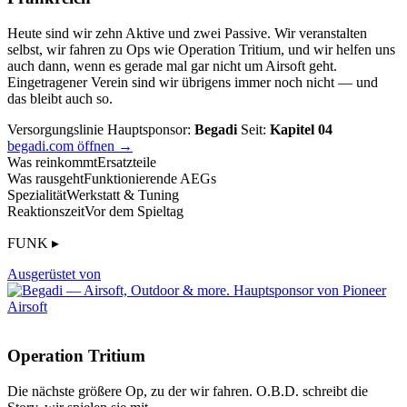
Heute sind wir zehn Aktive und zwei Passive. Wir veranstalten
selbst, wir fahren zu Ops wie Operation Tritium, und wir helfen uns
auch dann, wenn es gerade mal gar nicht um Airsoft geht.
Eingetragener Verein sind wir übrigens immer noch nicht — und
das bleibt auch so.
Versorgungslinie
Hauptsponsor:
Begadi
Seit:
Kapitel 04
begadi.com öffnen →
Was reinkommt
Ersatzteile
Was rausgeht
Funktionierende AEGs
Spezialität
Werkstatt & Tuning
Reaktionszeit
Vor dem Spieltag
FUNK ▸
Ausgerüstet von
Operation Tritium
Die nächste größere Op, zu der wir fahren. O.B.D. schreibt die