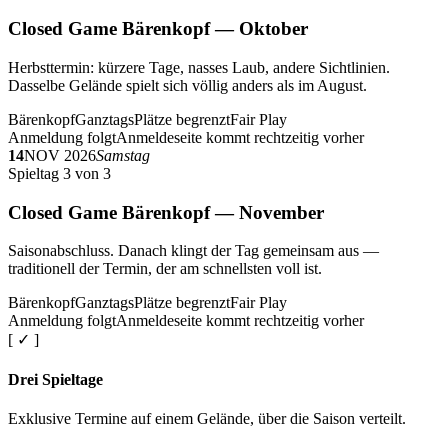
Closed Game Bärenkopf — Oktober
Herbsttermin: kürzere Tage, nasses Laub, andere Sichtlinien.
Dasselbe Gelände spielt sich völlig anders als im August.
Bärenkopf
Ganztags
Plätze begrenzt
Fair Play
Anmeldung folgt
Anmeldeseite kommt rechtzeitig vorher
14
NOV 2026
Samstag
Spieltag 3 von 3
Closed Game Bärenkopf — November
Saisonabschluss. Danach klingt der Tag gemeinsam aus —
traditionell der Termin, der am schnellsten voll ist.
Bärenkopf
Ganztags
Plätze begrenzt
Fair Play
Anmeldung folgt
Anmeldeseite kommt rechtzeitig vorher
[ ✓ ]
Drei Spieltage
Exklusive Termine auf einem Gelände, über die Saison verteilt.