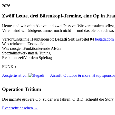
2026
Zwölf Leute, drei Bärenkopf-Termine, eine Op in Fra
Heute sind wir zehn Aktive und zwei Passive. Wir veranstalten selbst
Verein sind wir übrigens immer noch nicht — und das bleibt auch so.
Versorgungslinie
Hauptsponsor:
Begadi
Seit:
Kapitel 04
begadi.com
Was reinkommt
Ersatzteile
Was rausgeht
Funktionierende AEGs
Spezialität
Werkstatt & Tuning
Reaktionszeit
Vor dem Spieltag
FUNK ▸
Ausgerüstet von
Operation Tritium
Die nächste größere Op, zu der wir fahren. O.B.D. schreibt die Story, 
Eventseite ansehen →