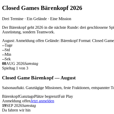
Closed Games Bärenkopf 2026
Drei Termine · Ein Gelände · Eine Mission
Der Bärenkopf geht 2026 in die nächste Runde: drei geschlossene Spi
Ausrüstung, sondern Teamwork.
August: Anmeldung offen
Gelände: Bärenkopf
Format: Closed Game
--
Tage
--
Std
--
Min
--
Sek
08
AUG 2026
Samstag
Spieltag 1 von 3
Closed Game Bärenkopf — August
Saisonauftakt. Ganztägige Missionen, feste Fraktionen, entspannt
Bärenkopf
Ganztags
Plätze begrenzt
Fair Play
Anmeldung offen
Jetzt anmelden
19
SEP 2026
Samstag
Da fahren wir hin