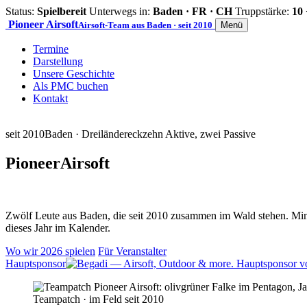
Status:
Spielbereit
Unterwegs in:
Baden · FR · CH
Truppstärke:
10 
Pioneer
Airsoft
Airsoft-Team aus Baden · seit 2010
Menü
Termine
Darstellung
Unsere Geschichte
Als PMC buchen
Kontakt
seit 2010
Baden · Dreiländereck
zehn Aktive, zwei Passive
Pioneer
Airsoft
Zwölf Leute aus Baden, die seit 2010 zusammen im Wald stehen. Mind
dieses Jahr im Kalender.
Wo wir 2026 spielen
Für Veranstalter
Hauptsponsor
Teampatch · im Feld seit 2010