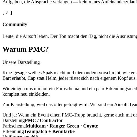
Aufgaben, die Absprache verlangen — kein reines Aufeinanderzulauf
[ ✓ ]
Community
Leute, die Airsoft leben. Der Ton macht den Tag, nicht die Ausrüstun
Warum PMC?
Unsere Darstellung
Kurz gesagt: weil es Spaß macht und niemandem vorschreibt, wie er a
Bart erlaubt, Cap statt Helm, jeder rüstet sich nach eigenem Kopf aus.
Wir einigen uns nur auf ein Farbschema und ein paar Erkennungsmerkm
komplett neu einkleiden.
Zur Klarstellung, weil das öfter gefragt wird: Wir sind ein Airsoft-T
Und ja: Wenn ein Event einen PMC-Trupp braucht, gerne auch mit ord
Darstellung
PMC / Contractor
Farbschema
Multicam · Ranger Green · Coyote
Erkennung
Teampatch + Kennfarbe
Uniformzwang
Nö