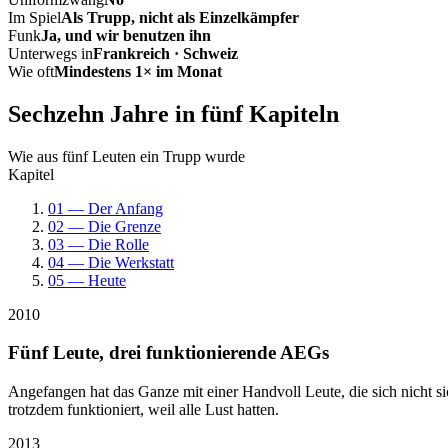
Im Spiel
Als Trupp, nicht als Einzelkämpfer
Funk
Ja, und wir benutzen ihn
Unterwegs in
Frankreich · Schweiz
Wie oft
Mindestens 1× im Monat
Sechzehn Jahre in fünf Kapiteln
Wie aus fünf Leuten ein Trupp wurde
Kapitel
01 — Der Anfang
02 — Die Grenze
03 — Die Rolle
04 — Die Werkstatt
05 — Heute
2010
Fünf Leute, drei funktionierende AEGs
Angefangen hat das Ganze mit einer Handvoll Leute, die sich nicht 
trotzdem funktioniert, weil alle Lust hatten.
2013