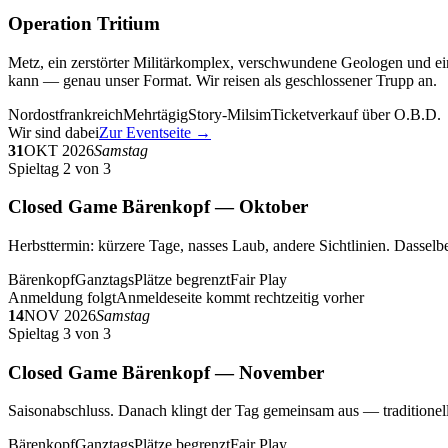
Operation Tritium
Metz, ein zerstörter Militärkomplex, verschwundene Geologen und ein
kann — genau unser Format. Wir reisen als geschlossener Trupp an.
Nordostfrankreich
Mehrtägig
Story-Milsim
Ticketverkauf über O.B.D.
Wir sind dabei
Zur Eventseite →
31
OKT 2026
Samstag
Spieltag 2 von 3
Closed Game Bärenkopf — Oktober
Herbsttermin: kürzere Tage, nasses Laub, andere Sichtlinien. Dasselbe
Bärenkopf
Ganztags
Plätze begrenzt
Fair Play
Anmeldung folgt
Anmeldeseite kommt rechtzeitig vorher
14
NOV 2026
Samstag
Spieltag 3 von 3
Closed Game Bärenkopf — November
Saisonabschluss. Danach klingt der Tag gemeinsam aus — traditionell 
Bärenkopf
Ganztags
Plätze begrenzt
Fair Play