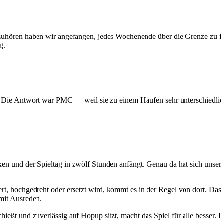
 aufzuhören haben wir angefangen, jedes Wochenende über die Grenze z
g.
? Die Antwort war PMC — weil sie zu einem Haufen sehr unterschiedlic
ken und der Spieltag in zwölf Stunden anfängt. Genau da hat sich uns
t, hochgedreht oder ersetzt wird, kommt es in der Regel von dort. Das
mit Ausreden.
hießt und zuverlässig auf Hopup sitzt, macht das Spiel für alle besser. D