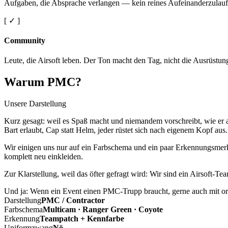
Aufgaben, die Absprache verlangen — kein reines Aufeinanderzulauf
[ ✓ ]
Community
Leute, die Airsoft leben. Der Ton macht den Tag, nicht die Ausrüstun
Warum PMC?
Unsere Darstellung
Kurz gesagt: weil es Spaß macht und niemandem vorschreibt, wie er a
Bart erlaubt, Cap statt Helm, jeder rüstet sich nach eigenem Kopf aus.
Wir einigen uns nur auf ein Farbschema und ein paar Erkennungsmerkm
komplett neu einkleiden.
Zur Klarstellung, weil das öfter gefragt wird: Wir sind ein Airsoft-T
Und ja: Wenn ein Event einen PMC-Trupp braucht, gerne auch mit ord
Darstellung
PMC / Contractor
Farbschema
Multicam · Ranger Green · Coyote
Erkennung
Teampatch + Kennfarbe
Uniformzwang
Nö