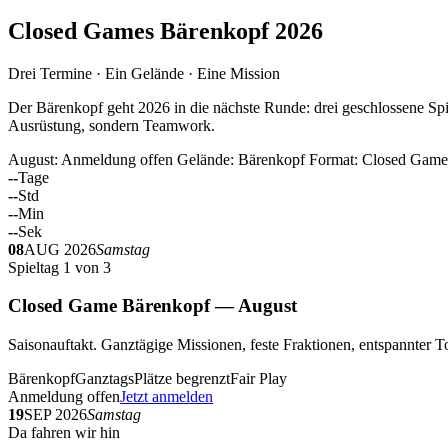
Closed Games Bärenkopf 2026
Drei Termine · Ein Gelände · Eine Mission
Der Bärenkopf geht 2026 in die nächste Runde: drei geschlossene Spi
Ausrüstung, sondern Teamwork.
August: Anmeldung offen
Gelände: Bärenkopf
Format: Closed Game
--
Tage
--
Std
--
Min
--
Sek
08
AUG 2026
Samstag
Spieltag 1 von 3
Closed Game Bärenkopf — August
Saisonauftakt. Ganztägige Missionen, feste Fraktionen, entspannt
Bärenkopf
Ganztags
Plätze begrenzt
Fair Play
Anmeldung offen
Jetzt anmelden
19
SEP 2026
Samstag
Da fahren wir hin