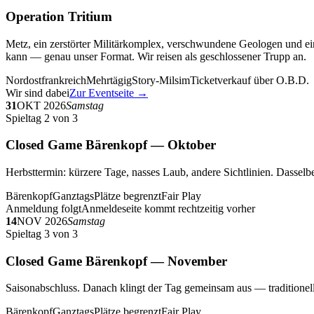
Operation Tritium
Metz, ein zerstörter Militärkomplex, verschwundene Geologen und ein
kann — genau unser Format. Wir reisen als geschlossener Trupp an.
Nordostfrankreich
Mehrtägig
Story-Milsim
Ticketverkauf über O.B.D.
Wir sind dabei
Zur Eventseite →
31
OKT 2026
Samstag
Spieltag 2 von 3
Closed Game Bärenkopf — Oktober
Herbsttermin: kürzere Tage, nasses Laub, andere Sichtlinien. Dasselbe
Bärenkopf
Ganztags
Plätze begrenzt
Fair Play
Anmeldung folgt
Anmeldeseite kommt rechtzeitig vorher
14
NOV 2026
Samstag
Spieltag 3 von 3
Closed Game Bärenkopf — November
Saisonabschluss. Danach klingt der Tag gemeinsam aus — traditionell 
Bärenkopf
Ganztags
Plätze begrenzt
Fair Play