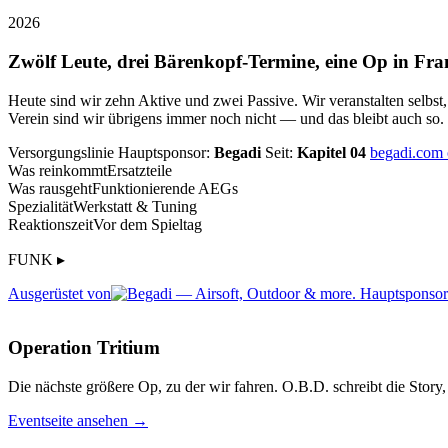
2026
Zwölf Leute, drei Bärenkopf-Termine, eine Op in Fra
Heute sind wir zehn Aktive und zwei Passive. Wir veranstalten selbst
Verein sind wir übrigens immer noch nicht — und das bleibt auch so.
Versorgungslinie
Hauptsponsor:
Begadi
Seit:
Kapitel 04
begadi.com
Was reinkommt
Ersatzteile
Was rausgeht
Funktionierende AEGs
Spezialität
Werkstatt & Tuning
Reaktionszeit
Vor dem Spieltag
FUNK ▸
Ausgerüstet von
Operation Tritium
Die nächste größere Op, zu der wir fahren. O.B.D. schreibt die Story, 
Eventseite ansehen →