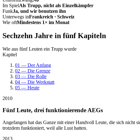
Im Spiel
Als Trupp, nicht als Einzelkämpfer
Funk
Ja, und wir benutzen ihn
Unterwegs in
Frankreich · Schweiz
Wie oft
Mindestens 1× im Monat
Sechzehn Jahre in fünf Kapiteln
Wie aus fünf Leuten ein Trupp wurde
Kapitel
01 — Der Anfang
02 — Die Grenze
03 — Die Rolle
04 — Die Werkstatt
05 — Heute
2010
Fünf Leute, drei funktionierende AEGs
Angefangen hat das Ganze mit einer Handvoll Leute, die sich nicht 
trotzdem funktioniert, weil alle Lust hatten.
2013