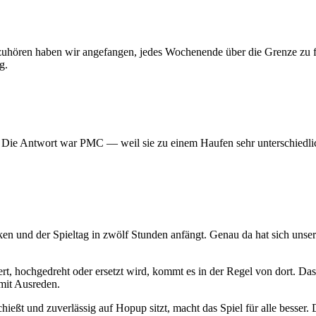
 aufzuhören haben wir angefangen, jedes Wochenende über die Grenze z
g.
? Die Antwort war PMC — weil sie zu einem Haufen sehr unterschiedlic
ken und der Spieltag in zwölf Stunden anfängt. Genau da hat sich uns
t, hochgedreht oder ersetzt wird, kommt es in der Regel von dort. Das
mit Ausreden.
hießt und zuverlässig auf Hopup sitzt, macht das Spiel für alle besser. D