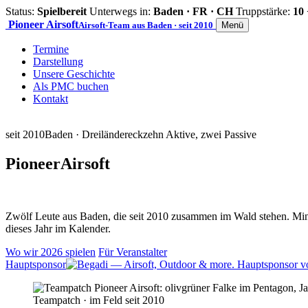
Status:
Spielbereit
Unterwegs in:
Baden · FR · CH
Truppstärke:
10 
Pioneer
Airsoft
Airsoft-Team aus Baden · seit 2010
Menü
Termine
Darstellung
Unsere Geschichte
Als PMC buchen
Kontakt
seit 2010
Baden · Dreiländereck
zehn Aktive, zwei Passive
Pioneer
Airsoft
Zwölf Leute aus Baden, die seit 2010 zusammen im Wald stehen. Mind
dieses Jahr im Kalender.
Wo wir 2026 spielen
Für Veranstalter
Hauptsponsor
Teampatch · im Feld seit 2010