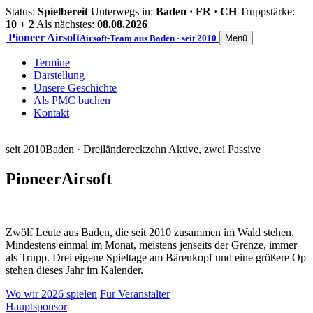
Status:
Spielbereit
Unterwegs in:
Baden · FR · CH
Truppstärke:
10 + 2
Als nächstes:
08.08.2026
Pioneer
Airsoft
Airsoft-Team aus Baden · seit 2010
Menü
Termine
Darstellung
Unsere Geschichte
Als PMC buchen
Kontakt
seit 2010
Baden · Dreiländereck
zehn Aktive, zwei Passive
Pioneer
Airsoft
Zwölf Leute aus Baden, die seit 2010 zusammen im Wald stehen.
Mindestens einmal im Monat, meistens jenseits der Grenze, immer
als Trupp. Drei eigene Spieltage am Bärenkopf und eine größere Op
stehen dieses Jahr im Kalender.
Wo wir 2026 spielen
Für Veranstalter
Hauptsponsor