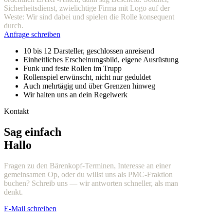
Sicherheitsdienst, zwielichtige Firma mit Logo auf der
Weste: Wir sind dabei und spielen die Rolle konsequent
durch.
Anfrage schreiben
10 bis 12 Darsteller, geschlossen anreisend
Einheitliches Erscheinungsbild, eigene Ausrüstung
Funk und feste Rollen im Trupp
Rollenspiel erwünscht, nicht nur geduldet
Auch mehrtägig und über Grenzen hinweg
Wir halten uns an dein Regelwerk
Kontakt
Sag einfach
Hallo
Fragen zu den Bärenkopf-Terminen, Interesse an einer
gemeinsamen Op, oder du willst uns als PMC-Fraktion
buchen? Schreib uns — wir antworten schneller, als man
denkt.
E-Mail schreiben