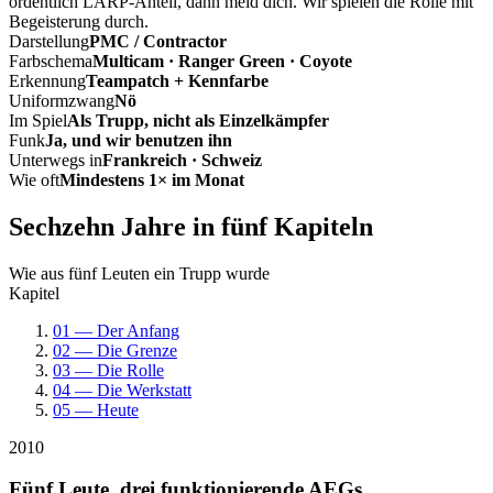
ordentlich LARP-Anteil, dann meld dich. Wir spielen die Rolle mit
Begeisterung durch.
Darstellung
PMC / Contractor
Farbschema
Multicam · Ranger Green · Coyote
Erkennung
Teampatch + Kennfarbe
Uniformzwang
Nö
Im Spiel
Als Trupp, nicht als Einzelkämpfer
Funk
Ja, und wir benutzen ihn
Unterwegs in
Frankreich · Schweiz
Wie oft
Mindestens 1× im Monat
Sechzehn Jahre in fünf Kapiteln
Wie aus fünf Leuten ein Trupp wurde
Kapitel
01 — Der Anfang
02 — Die Grenze
03 — Die Rolle
04 — Die Werkstatt
05 — Heute
2010
Fünf Leute, drei funktionierende AEGs