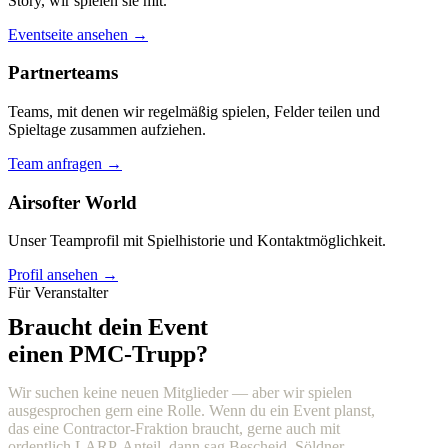
Story, wir spielen sie mit.
Eventseite ansehen →
Partnerteams
Teams, mit denen wir regelmäßig spielen, Felder teilen und
Spieltage zusammen aufziehen.
Team anfragen →
Airsofter World
Unser Teamprofil mit Spielhistorie und Kontaktmöglichkeit.
Profil ansehen →
Für Veranstalter
Braucht dein Event
einen PMC-Trupp?
Wir suchen keine neuen Mitglieder — aber wir spielen
ausgesprochen gern eine Rolle. Wenn du ein Event planst,
das eine Contractor-Fraktion braucht, gerne auch mit
ordentlich LARP-Anteil, dann sag Bescheid. Söldner,