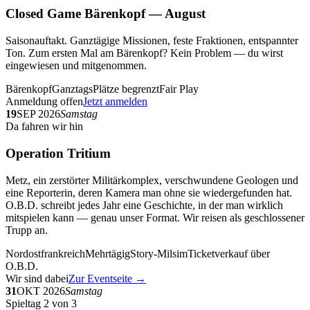
Closed Game Bärenkopf — August
Saisonauftakt. Ganztägige Missionen, feste Fraktionen, entspannter
Ton. Zum ersten Mal am Bärenkopf? Kein Problem — du wirst
eingewiesen und mitgenommen.
Bärenkopf
Ganztags
Plätze begrenzt
Fair Play
Anmeldung offen
Jetzt anmelden
19
SEP 2026
Samstag
Da fahren wir hin
Operation Tritium
Metz, ein zerstörter Militärkomplex, verschwundene Geologen und
eine Reporterin, deren Kamera man ohne sie wiedergefunden hat.
O.B.D. schreibt jedes Jahr eine Geschichte, in der man wirklich
mitspielen kann — genau unser Format. Wir reisen als geschlossener
Trupp an.
Nordostfrankreich
Mehrtägig
Story-Milsim
Ticketverkauf über
O.B.D.
Wir sind dabei
Zur Eventseite →
31
OKT 2026
Samstag
Spieltag 2 von 3