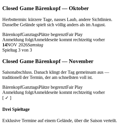
Closed Game Bärenkopf — Oktober
Herbsttermin: kürzere Tage, nasses Laub, andere Sichtlinien.
Dasselbe Gelände spielt sich völlig anders als im August.
Bärenkopf
Ganztags
Plätze begrenzt
Fair Play
Anmeldung folgt
Anmeldeseite kommt rechtzeitig vorher
14
NOV 2026
Samstag
Spieltag 3 von 3
Closed Game Bärenkopf — November
Saisonabschluss. Danach klingt der Tag gemeinsam aus —
traditionell der Termin, der am schnellsten voll ist.
Bärenkopf
Ganztags
Plätze begrenzt
Fair Play
Anmeldung folgt
Anmeldeseite kommt rechtzeitig vorher
[ ✓ ]
Drei Spieltage
Exklusive Termine auf einem Gelände, über die Saison verteilt.