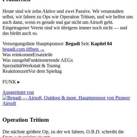
Heute sind wir zehn Aktive und zwei Passive. Wir veranstalten
selbst, wir fahren zu Ops wie Operation Tritium, und wir helfen uns
auch dann, wenn es gerade mal gar nicht um Airsoft geht.
Eingetragener Verein sind wir übrigens immer noch nicht — und
das bleibt auch so.
Versorgungslinie
Hauptsponsor:
Begadi
Seit:
Kapitel 04
begadi.com öffnen →
Was reinkommt
Ersatzteile
Was rausgeht
Funktionierende AEGs
Spezialität
Werkstatt & Tuning
Reaktionszeit
Vor dem Spieltag
FUNK ▸
Ausgerüstet von
Operation Tritium
Die nächste größere Op, zu der wir fahren. O.B.D. schreibt die