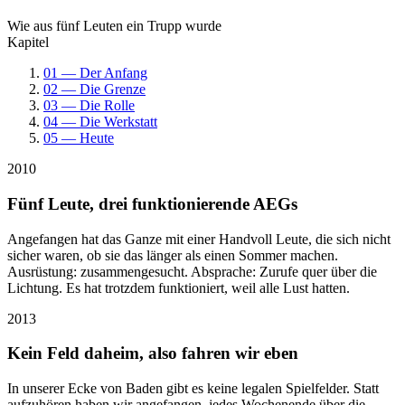
Wie aus fünf Leuten ein Trupp wurde
Kapitel
01 — Der Anfang
02 — Die Grenze
03 — Die Rolle
04 — Die Werkstatt
05 — Heute
2010
Fünf Leute, drei funktionierende AEGs
Angefangen hat das Ganze mit einer Handvoll Leute, die sich nicht
sicher waren, ob sie das länger als einen Sommer machen.
Ausrüstung: zusammengesucht. Absprache: Zurufe quer über die
Lichtung. Es hat trotzdem funktioniert, weil alle Lust hatten.
2013
Kein Feld daheim, also fahren wir eben
In unserer Ecke von Baden gibt es keine legalen Spielfelder. Statt
aufzuhören haben wir angefangen, jedes Wochenende über die