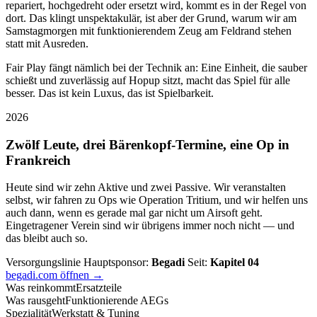
repariert, hochgedreht oder ersetzt wird, kommt es in der Regel von
dort. Das klingt unspektakulär, ist aber der Grund, warum wir am
Samstagmorgen mit funktionierendem Zeug am Feldrand stehen
statt mit Ausreden.
Fair Play fängt nämlich bei der Technik an: Eine Einheit, die sauber
schießt und zuverlässig auf Hopup sitzt, macht das Spiel für alle
besser. Das ist kein Luxus, das ist Spielbarkeit.
2026
Zwölf Leute, drei Bärenkopf-Termine, eine Op in
Frankreich
Heute sind wir zehn Aktive und zwei Passive. Wir veranstalten
selbst, wir fahren zu Ops wie Operation Tritium, und wir helfen uns
auch dann, wenn es gerade mal gar nicht um Airsoft geht.
Eingetragener Verein sind wir übrigens immer noch nicht — und
das bleibt auch so.
Versorgungslinie
Hauptsponsor:
Begadi
Seit:
Kapitel 04
begadi.com öffnen →
Was reinkommt
Ersatzteile
Was rausgeht
Funktionierende AEGs
Spezialität
Werkstatt & Tuning