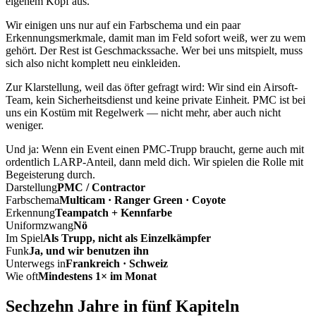
eigenem Kopf aus.
Wir einigen uns nur auf ein Farbschema und ein paar
Erkennungsmerkmale, damit man im Feld sofort weiß, wer zu wem
gehört. Der Rest ist Geschmackssache. Wer bei uns mitspielt, muss
sich also nicht komplett neu einkleiden.
Zur Klarstellung, weil das öfter gefragt wird: Wir sind ein Airsoft-
Team, kein Sicherheitsdienst und keine private Einheit. PMC ist bei
uns ein Kostüm mit Regelwerk — nicht mehr, aber auch nicht
weniger.
Und ja: Wenn ein Event einen PMC-Trupp braucht, gerne auch mit
ordentlich LARP-Anteil, dann meld dich. Wir spielen die Rolle mit
Begeisterung durch.
Darstellung
PMC / Contractor
Farbschema
Multicam · Ranger Green · Coyote
Erkennung
Teampatch + Kennfarbe
Uniformzwang
Nö
Im Spiel
Als Trupp, nicht als Einzelkämpfer
Funk
Ja, und wir benutzen ihn
Unterwegs in
Frankreich · Schweiz
Wie oft
Mindestens 1× im Monat
Sechzehn Jahre in fünf Kapiteln