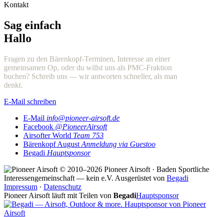
Kontakt
Sag einfach
Hallo
Fragen zu den Bärenkopf-Terminen, Interesse an einer
gemeinsamen Op, oder du willst uns als PMC-Fraktion
buchen? Schreib uns — wir antworten schneller, als man
denkt.
E-Mail schreiben
E-Mail
info@pioneer-airsoft.de
Facebook
@PioneerAirsoft
Airsofter World
Team 753
Bärenkopf August
Anmeldung via Guestoo
Begadi
Hauptsponsor
© 2010–2026 Pioneer Airsoft · Baden
Sportliche
Interessengemeinschaft — kein e.V.
Ausgerüstet von
Begadi
Impressum
·
Datenschutz
Pioneer Airsoft läuft mit Teilen von
Begadi
Hauptsponsor