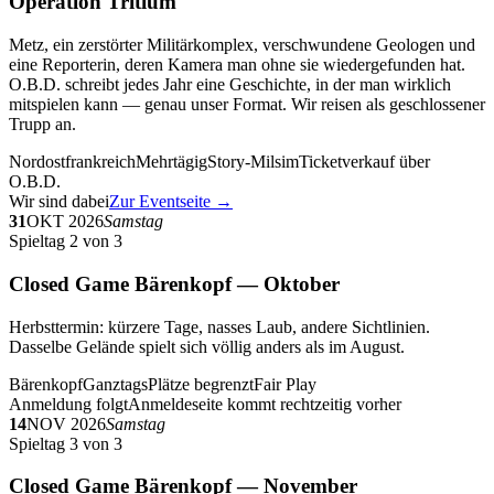
Operation Tritium
Metz, ein zerstörter Militärkomplex, verschwundene Geologen und
eine Reporterin, deren Kamera man ohne sie wiedergefunden hat.
O.B.D. schreibt jedes Jahr eine Geschichte, in der man wirklich
mitspielen kann — genau unser Format. Wir reisen als geschlossener
Trupp an.
Nordostfrankreich
Mehrtägig
Story-Milsim
Ticketverkauf über
O.B.D.
Wir sind dabei
Zur Eventseite →
31
OKT 2026
Samstag
Spieltag 2 von 3
Closed Game Bärenkopf — Oktober
Herbsttermin: kürzere Tage, nasses Laub, andere Sichtlinien.
Dasselbe Gelände spielt sich völlig anders als im August.
Bärenkopf
Ganztags
Plätze begrenzt
Fair Play
Anmeldung folgt
Anmeldeseite kommt rechtzeitig vorher
14
NOV 2026
Samstag
Spieltag 3 von 3
Closed Game Bärenkopf — November