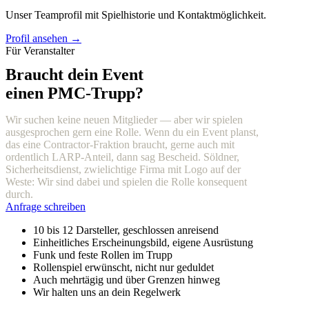
Unser Teamprofil mit Spielhistorie und Kontaktmöglichkeit.
Profil ansehen →
Für Veranstalter
Braucht dein Event
einen PMC-Trupp?
Wir suchen keine neuen Mitglieder — aber wir spielen
ausgesprochen gern eine Rolle. Wenn du ein Event planst,
das eine Contractor-Fraktion braucht, gerne auch mit
ordentlich LARP-Anteil, dann sag Bescheid. Söldner,
Sicherheitsdienst, zwielichtige Firma mit Logo auf der
Weste: Wir sind dabei und spielen die Rolle konsequent
durch.
Anfrage schreiben
10 bis 12 Darsteller, geschlossen anreisend
Einheitliches Erscheinungsbild, eigene Ausrüstung
Funk und feste Rollen im Trupp
Rollenspiel erwünscht, nicht nur geduldet
Auch mehrtägig und über Grenzen hinweg
Wir halten uns an dein Regelwerk