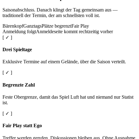
Saisonabschluss. Danach klingt der Tag gemeinsam aus —
traditionell der Termin, der am schnellsten voll ist.
Bärenkopf
Ganztags
Plätze begrenzt
Fair Play
Anmeldung folgt
Anmeldeseite kommt rechtzeitig vorher
[ ✓ ]
Drei Spieltage
Exklusive Termine auf einem Gelände, über die Saison verteilt.
[ ✓ ]
Begrenzte Zahl
Feste Obergrenze, damit das Spiel Luft hat und niemand nur Statist
ist.
[ ✓ ]
Fair Play statt Ego
Treffer werden gerufen. Diskussionen bleiben aus. Ohne Ausnahme.