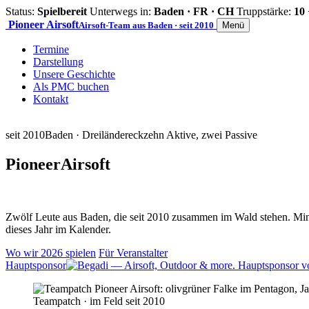
Status:
Spielbereit
Unterwegs in:
Baden · FR · CH
Truppstärke:
10 
Pioneer
Airsoft
Airsoft-Team aus Baden · seit 2010
Menü
Termine
Darstellung
Unsere Geschichte
Als PMC buchen
Kontakt
seit 2010
Baden · Dreiländereck
zehn Aktive, zwei Passive
Pioneer
Airsoft
Zwölf Leute aus Baden, die seit 2010 zusammen im Wald stehen. Mind
dieses Jahr im Kalender.
Wo wir 2026 spielen
Für Veranstalter
Hauptsponsor
Teampatch · im Feld seit 2010