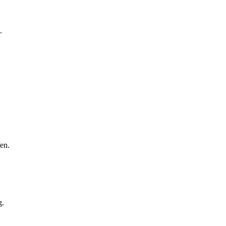
.
en.
g.