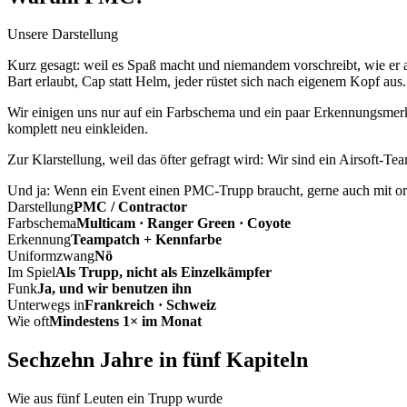
Unsere Darstellung
Kurz gesagt: weil es Spaß macht und niemandem vorschreibt, wie er a
Bart erlaubt, Cap statt Helm, jeder rüstet sich nach eigenem Kopf aus.
Wir einigen uns nur auf ein Farbschema und ein paar Erkennungsmerkm
komplett neu einkleiden.
Zur Klarstellung, weil das öfter gefragt wird: Wir sind ein Airsoft-T
Und ja: Wenn ein Event einen PMC-Trupp braucht, gerne auch mit ord
Darstellung
PMC / Contractor
Farbschema
Multicam · Ranger Green · Coyote
Erkennung
Teampatch + Kennfarbe
Uniformzwang
Nö
Im Spiel
Als Trupp, nicht als Einzelkämpfer
Funk
Ja, und wir benutzen ihn
Unterwegs in
Frankreich · Schweiz
Wie oft
Mindestens 1× im Monat
Sechzehn Jahre in fünf Kapiteln
Wie aus fünf Leuten ein Trupp wurde