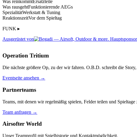
Was reinkommt
Ersatzteile
Was rausgeht
Funktionierende AEGs
Spezialität
Werkstatt & Tuning
Reaktionszeit
Vor dem Spieltag
FUNK ▸
Ausgerüstet von
Operation Tritium
Die nächste größere Op, zu der wir fahren. O.B.D. schreibt die Story, 
Eventseite ansehen →
Partnerteams
Teams, mit denen wir regelmäßig spielen, Felder teilen und Spieltag
Team anfragen →
Airsofter World
Unser Teamprofil mit Spielhistorie und Kontaktmöglichkeit.