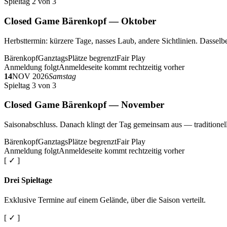
Spieltag 2 von 3
Closed Game Bärenkopf — Oktober
Herbsttermin: kürzere Tage, nasses Laub, andere Sichtlinien. Dasselbe
Bärenkopf
Ganztags
Plätze begrenzt
Fair Play
Anmeldung folgt
Anmeldeseite kommt rechtzeitig vorher
14
NOV 2026
Samstag
Spieltag 3 von 3
Closed Game Bärenkopf — November
Saisonabschluss. Danach klingt der Tag gemeinsam aus — traditionell 
Bärenkopf
Ganztags
Plätze begrenzt
Fair Play
Anmeldung folgt
Anmeldeseite kommt rechtzeitig vorher
[ ✓ ]
Drei Spieltage
Exklusive Termine auf einem Gelände, über die Saison verteilt.
[ ✓ ]