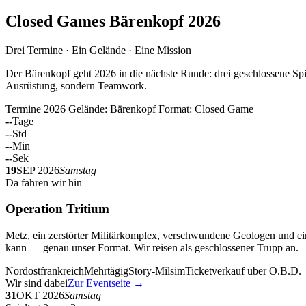
Closed Games Bärenkopf 2026
Drei Termine · Ein Gelände · Eine Mission
Der Bärenkopf geht 2026 in die nächste Runde: drei geschlossene Spi
Ausrüstung, sondern Teamwork.
Termine 2026
Gelände: Bärenkopf
Format: Closed Game
--
Tage
--
Std
--
Min
--
Sek
19
SEP 2026
Samstag
Da fahren wir hin
Operation Tritium
Metz, ein zerstörter Militärkomplex, verschwundene Geologen und ein
kann — genau unser Format. Wir reisen als geschlossener Trupp an.
Nordostfrankreich
Mehrtägig
Story-Milsim
Ticketverkauf über O.B.D.
Wir sind dabei
Zur Eventseite →
31
OKT 2026
Samstag