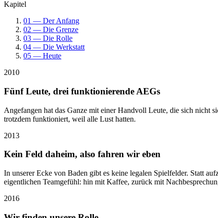
Kapitel
01 — Der Anfang
02 — Die Grenze
03 — Die Rolle
04 — Die Werkstatt
05 — Heute
2010
Fünf Leute, drei funktionierende AEGs
Angefangen hat das Ganze mit einer Handvoll Leute, die sich nicht 
trotzdem funktioniert, weil alle Lust hatten.
2013
Kein Feld daheim, also fahren wir eben
In unserer Ecke von Baden gibt es keine legalen Spielfelder. Statt
eigentlichen Teamgefühl: hin mit Kaffee, zurück mit Nachbesprechun
2016
Wir finden unsere Rolle