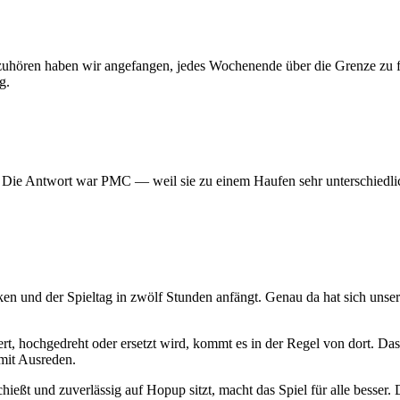
 aufzuhören haben wir angefangen, jedes Wochenende über die Grenze z
g.
? Die Antwort war PMC — weil sie zu einem Haufen sehr unterschiedlic
ken und der Spieltag in zwölf Stunden anfängt. Genau da hat sich uns
t, hochgedreht oder ersetzt wird, kommt es in der Regel von dort. Das
mit Ausreden.
hießt und zuverlässig auf Hopup sitzt, macht das Spiel für alle besser. D