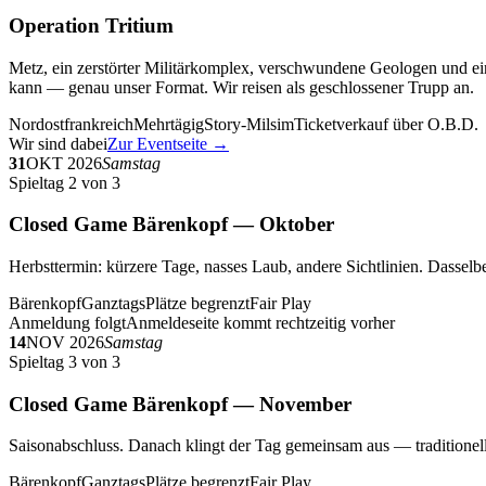
Operation Tritium
Metz, ein zerstörter Militärkomplex, verschwundene Geologen und ein
kann — genau unser Format. Wir reisen als geschlossener Trupp an.
Nordostfrankreich
Mehrtägig
Story-Milsim
Ticketverkauf über O.B.D.
Wir sind dabei
Zur Eventseite →
31
OKT 2026
Samstag
Spieltag 2 von 3
Closed Game Bärenkopf — Oktober
Herbsttermin: kürzere Tage, nasses Laub, andere Sichtlinien. Dasselbe
Bärenkopf
Ganztags
Plätze begrenzt
Fair Play
Anmeldung folgt
Anmeldeseite kommt rechtzeitig vorher
14
NOV 2026
Samstag
Spieltag 3 von 3
Closed Game Bärenkopf — November
Saisonabschluss. Danach klingt der Tag gemeinsam aus — traditionell 
Bärenkopf
Ganztags
Plätze begrenzt
Fair Play