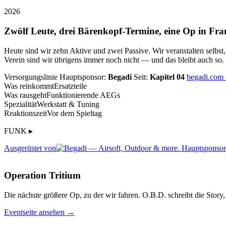
2026
Zwölf Leute, drei Bärenkopf-Termine, eine Op in Fra
Heute sind wir zehn Aktive und zwei Passive. Wir veranstalten selbst
Verein sind wir übrigens immer noch nicht — und das bleibt auch so.
Versorgungslinie
Hauptsponsor:
Begadi
Seit:
Kapitel 04
begadi.com
Was reinkommt
Ersatzteile
Was rausgeht
Funktionierende AEGs
Spezialität
Werkstatt & Tuning
Reaktionszeit
Vor dem Spieltag
FUNK ▸
Ausgerüstet von
Operation Tritium
Die nächste größere Op, zu der wir fahren. O.B.D. schreibt die Story, 
Eventseite ansehen →