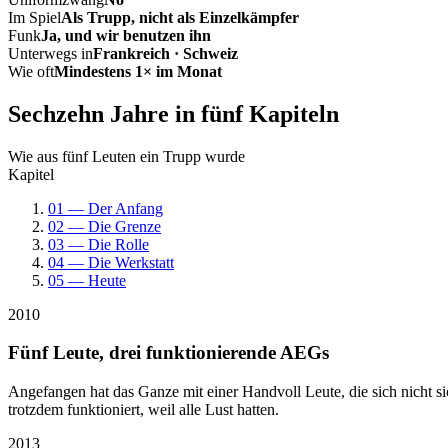
Im Spiel
Als Trupp, nicht als Einzelkämpfer
Funk
Ja, und wir benutzen ihn
Unterwegs in
Frankreich · Schweiz
Wie oft
Mindestens 1× im Monat
Sechzehn Jahre in fünf Kapiteln
Wie aus fünf Leuten ein Trupp wurde
Kapitel
01 — Der Anfang
02 — Die Grenze
03 — Die Rolle
04 — Die Werkstatt
05 — Heute
2010
Fünf Leute, drei funktionierende AEGs
Angefangen hat das Ganze mit einer Handvoll Leute, die sich nicht 
trotzdem funktioniert, weil alle Lust hatten.
2013