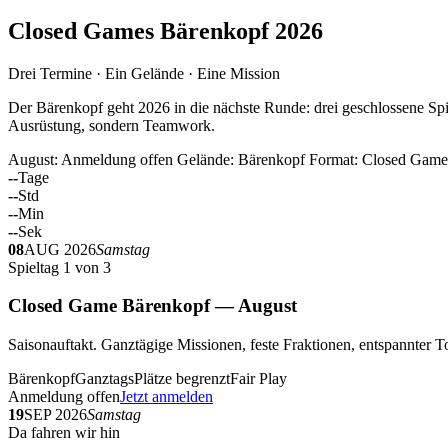
Closed Games Bärenkopf 2026
Drei Termine · Ein Gelände · Eine Mission
Der Bärenkopf geht 2026 in die nächste Runde: drei geschlossene Spi
Ausrüstung, sondern Teamwork.
August: Anmeldung offen
Gelände: Bärenkopf
Format: Closed Game
--
Tage
--
Std
--
Min
--
Sek
08
AUG 2026
Samstag
Spieltag 1 von 3
Closed Game Bärenkopf — August
Saisonauftakt. Ganztägige Missionen, feste Fraktionen, entspannt
Bärenkopf
Ganztags
Plätze begrenzt
Fair Play
Anmeldung offen
Jetzt anmelden
19
SEP 2026
Samstag
Da fahren wir hin