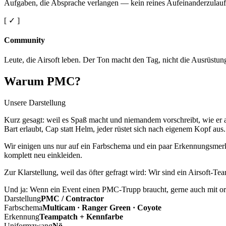
Aufgaben, die Absprache verlangen — kein reines Aufeinanderzulauf
[ ✓ ]
Community
Leute, die Airsoft leben. Der Ton macht den Tag, nicht die Ausrüstun
Warum PMC?
Unsere Darstellung
Kurz gesagt: weil es Spaß macht und niemandem vorschreibt, wie er a
Bart erlaubt, Cap statt Helm, jeder rüstet sich nach eigenem Kopf aus.
Wir einigen uns nur auf ein Farbschema und ein paar Erkennungsmerkm
komplett neu einkleiden.
Zur Klarstellung, weil das öfter gefragt wird: Wir sind ein Airsoft-T
Und ja: Wenn ein Event einen PMC-Trupp braucht, gerne auch mit ord
Darstellung
PMC / Contractor
Farbschema
Multicam · Ranger Green · Coyote
Erkennung
Teampatch + Kennfarbe
Uniformzwang
Nö