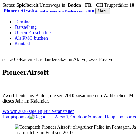
Status:
Spielbereit
Unterwegs in:
Baden · FR · CH
Truppstärke:
10 
Pioneer
Airsoft
Airsoft-Team aus Baden · seit 2010
Menü
Termine
Darstellung
Unsere Geschichte
Als PMC buchen
Kontakt
seit 2010
Baden · Dreiländereck
zehn Aktive, zwei Passive
Pioneer
Airsoft
Zwölf Leute aus Baden, die seit 2010 zusammen im Wald stehen. Mind
dieses Jahr im Kalender.
Wo wir 2026 spielen
Für Veranstalter
Hauptsponsor
Teampatch · im Feld seit 2010