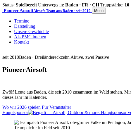
Status:
Spielbereit
Unterwegs in:
Baden · FR · CH
Truppstärke:
10 
Pioneer
Airsoft
Airsoft-Team aus Baden · seit 2010
Menü
Termine
Darstellung
Unsere Geschichte
Als PMC buchen
Kontakt
seit 2010
Baden · Dreiländereck
zehn Aktive, zwei Passive
Pioneer
Airsoft
Zwölf Leute aus Baden, die seit 2010 zusammen im Wald stehen. Mind
dieses Jahr im Kalender.
Wo wir 2026 spielen
Für Veranstalter
Hauptsponsor
Teampatch · im Feld seit 2010