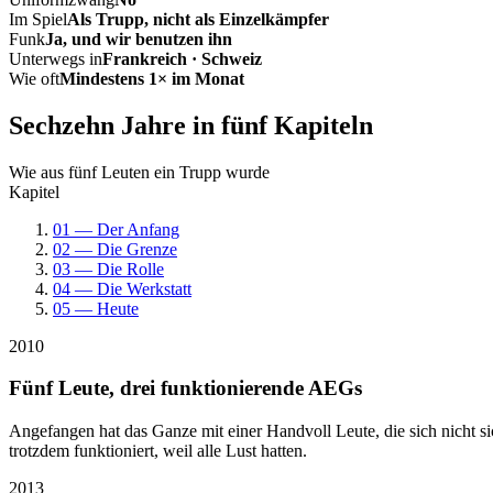
Im Spiel
Als Trupp, nicht als Einzelkämpfer
Funk
Ja, und wir benutzen ihn
Unterwegs in
Frankreich · Schweiz
Wie oft
Mindestens 1× im Monat
Sechzehn Jahre in fünf Kapiteln
Wie aus fünf Leuten ein Trupp wurde
Kapitel
01 — Der Anfang
02 — Die Grenze
03 — Die Rolle
04 — Die Werkstatt
05 — Heute
2010
Fünf Leute, drei funktionierende AEGs
Angefangen hat das Ganze mit einer Handvoll Leute, die sich nicht 
trotzdem funktioniert, weil alle Lust hatten.
2013