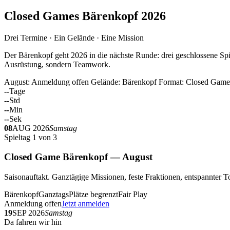
Closed Games Bärenkopf 2026
Drei Termine · Ein Gelände · Eine Mission
Der Bärenkopf geht 2026 in die nächste Runde: drei geschlossene Spi
Ausrüstung, sondern Teamwork.
August: Anmeldung offen
Gelände: Bärenkopf
Format: Closed Game
--
Tage
--
Std
--
Min
--
Sek
08
AUG 2026
Samstag
Spieltag 1 von 3
Closed Game Bärenkopf — August
Saisonauftakt. Ganztägige Missionen, feste Fraktionen, entspannt
Bärenkopf
Ganztags
Plätze begrenzt
Fair Play
Anmeldung offen
Jetzt anmelden
19
SEP 2026
Samstag
Da fahren wir hin