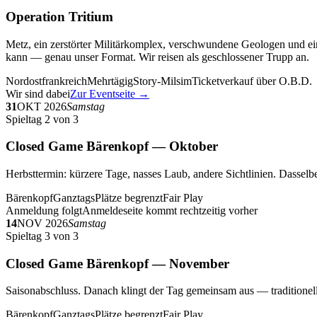
Operation Tritium
Metz, ein zerstörter Militärkomplex, verschwundene Geologen und ein
kann — genau unser Format. Wir reisen als geschlossener Trupp an.
Nordostfrankreich
Mehrtägig
Story-Milsim
Ticketverkauf über O.B.D.
Wir sind dabei
Zur Eventseite →
31
OKT 2026
Samstag
Spieltag 2 von 3
Closed Game Bärenkopf — Oktober
Herbsttermin: kürzere Tage, nasses Laub, andere Sichtlinien. Dasselbe
Bärenkopf
Ganztags
Plätze begrenzt
Fair Play
Anmeldung folgt
Anmeldeseite kommt rechtzeitig vorher
14
NOV 2026
Samstag
Spieltag 3 von 3
Closed Game Bärenkopf — November
Saisonabschluss. Danach klingt der Tag gemeinsam aus — traditionell 
Bärenkopf
Ganztags
Plätze begrenzt
Fair Play