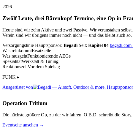
2026
Zwölf Leute, drei Bärenkopf-Termine, eine Op in Fra
Heute sind wir zehn Aktive und zwei Passive. Wir veranstalten selbst
Verein sind wir übrigens immer noch nicht — und das bleibt auch so.
Versorgungslinie
Hauptsponsor:
Begadi
Seit:
Kapitel 04
begadi.com
Was reinkommt
Ersatzteile
Was rausgeht
Funktionierende AEGs
Spezialität
Werkstatt & Tuning
Reaktionszeit
Vor dem Spieltag
FUNK ▸
Ausgerüstet von
Operation Tritium
Die nächste größere Op, zu der wir fahren. O.B.D. schreibt die Story, 
Eventseite ansehen →