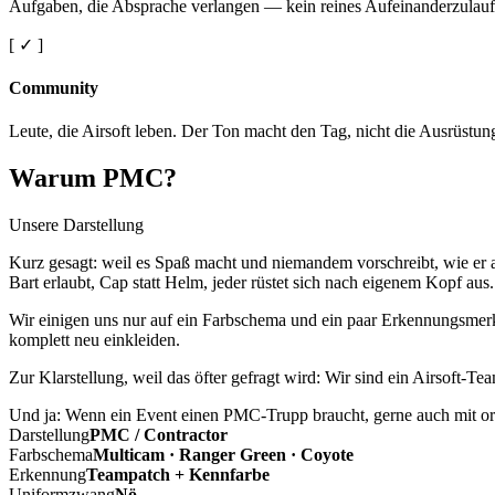
Aufgaben, die Absprache verlangen — kein reines Aufeinanderzulauf
[ ✓ ]
Community
Leute, die Airsoft leben. Der Ton macht den Tag, nicht die Ausrüstun
Warum PMC?
Unsere Darstellung
Kurz gesagt: weil es Spaß macht und niemandem vorschreibt, wie er a
Bart erlaubt, Cap statt Helm, jeder rüstet sich nach eigenem Kopf aus.
Wir einigen uns nur auf ein Farbschema und ein paar Erkennungsmerkm
komplett neu einkleiden.
Zur Klarstellung, weil das öfter gefragt wird: Wir sind ein Airsoft-T
Und ja: Wenn ein Event einen PMC-Trupp braucht, gerne auch mit ord
Darstellung
PMC / Contractor
Farbschema
Multicam · Ranger Green · Coyote
Erkennung
Teampatch + Kennfarbe
Uniformzwang
Nö