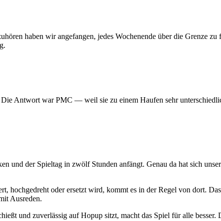
 aufzuhören haben wir angefangen, jedes Wochenende über die Grenze z
g.
? Die Antwort war PMC — weil sie zu einem Haufen sehr unterschiedlic
ken und der Spieltag in zwölf Stunden anfängt. Genau da hat sich uns
t, hochgedreht oder ersetzt wird, kommt es in der Regel von dort. Das
mit Ausreden.
hießt und zuverlässig auf Hopup sitzt, macht das Spiel für alle besser. D