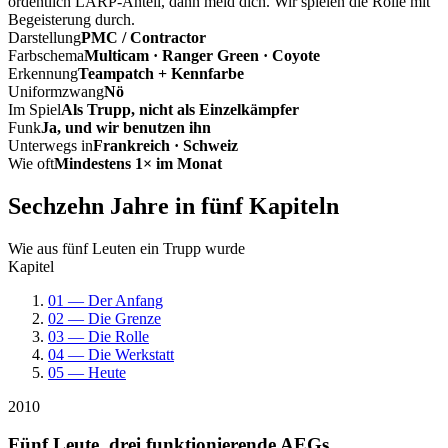
ordentlich LARP-Anteil, dann meld dich. Wir spielen die Rolle mit
Begeisterung durch.
Darstellung
PMC / Contractor
Farbschema
Multicam · Ranger Green · Coyote
Erkennung
Teampatch + Kennfarbe
Uniformzwang
Nö
Im Spiel
Als Trupp, nicht als Einzelkämpfer
Funk
Ja, und wir benutzen ihn
Unterwegs in
Frankreich · Schweiz
Wie oft
Mindestens 1× im Monat
Sechzehn Jahre in fünf Kapiteln
Wie aus fünf Leuten ein Trupp wurde
Kapitel
01 — Der Anfang
02 — Die Grenze
03 — Die Rolle
04 — Die Werkstatt
05 — Heute
2010
Fünf Leute, drei funktionierende AEGs