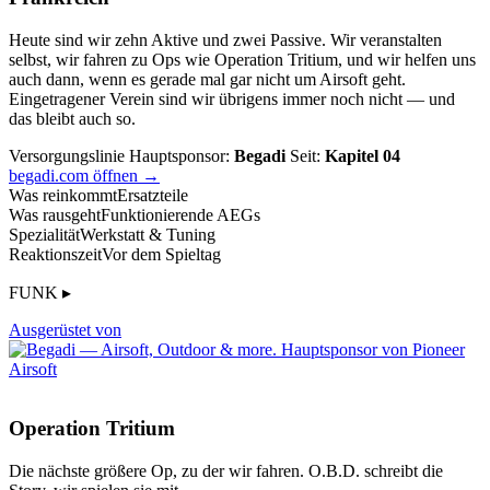
Heute sind wir zehn Aktive und zwei Passive. Wir veranstalten
selbst, wir fahren zu Ops wie Operation Tritium, und wir helfen uns
auch dann, wenn es gerade mal gar nicht um Airsoft geht.
Eingetragener Verein sind wir übrigens immer noch nicht — und
das bleibt auch so.
Versorgungslinie
Hauptsponsor:
Begadi
Seit:
Kapitel 04
begadi.com öffnen →
Was reinkommt
Ersatzteile
Was rausgeht
Funktionierende AEGs
Spezialität
Werkstatt & Tuning
Reaktionszeit
Vor dem Spieltag
FUNK ▸
Ausgerüstet von
Operation Tritium
Die nächste größere Op, zu der wir fahren. O.B.D. schreibt die