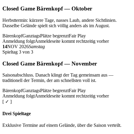
Closed Game Bärenkopf — Oktober
Herbsttermin: kürzere Tage, nasses Laub, andere Sichtlinien.
Dasselbe Gelände spielt sich völlig anders als im August.
Bärenkopf
Ganztags
Plätze begrenzt
Fair Play
Anmeldung folgt
Anmeldeseite kommt rechtzeitig vorher
14
NOV 2026
Samstag
Spieltag 3 von 3
Closed Game Bärenkopf — November
Saisonabschluss. Danach klingt der Tag gemeinsam aus —
traditionell der Termin, der am schnellsten voll ist.
Bärenkopf
Ganztags
Plätze begrenzt
Fair Play
Anmeldung folgt
Anmeldeseite kommt rechtzeitig vorher
[ ✓ ]
Drei Spieltage
Exklusive Termine auf einem Gelände, über die Saison verteilt.