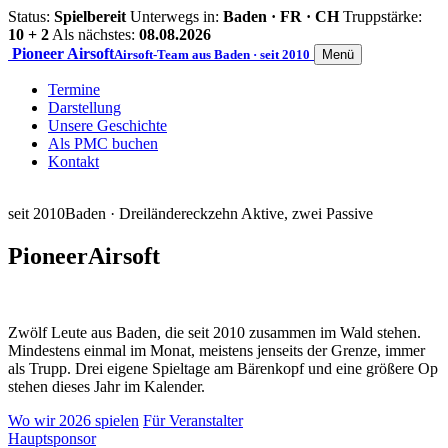
Status:
Spielbereit
Unterwegs in:
Baden · FR · CH
Truppstärke:
10 + 2
Als nächstes:
08.08.2026
Pioneer
Airsoft
Airsoft-Team aus Baden · seit 2010
Menü
Termine
Darstellung
Unsere Geschichte
Als PMC buchen
Kontakt
seit 2010
Baden · Dreiländereck
zehn Aktive, zwei Passive
Pioneer
Airsoft
Zwölf Leute aus Baden, die seit 2010 zusammen im Wald stehen.
Mindestens einmal im Monat, meistens jenseits der Grenze, immer
als Trupp. Drei eigene Spieltage am Bärenkopf und eine größere Op
stehen dieses Jahr im Kalender.
Wo wir 2026 spielen
Für Veranstalter
Hauptsponsor