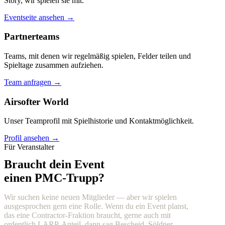
Story, wir spielen sie mit.
Eventseite ansehen →
Partnerteams
Teams, mit denen wir regelmäßig spielen, Felder teilen und
Spieltage zusammen aufziehen.
Team anfragen →
Airsofter World
Unser Teamprofil mit Spielhistorie und Kontaktmöglichkeit.
Profil ansehen →
Für Veranstalter
Braucht dein Event
einen PMC-Trupp?
Wir suchen keine neuen Mitglieder — aber wir spielen
ausgesprochen gern eine Rolle. Wenn du ein Event planst,
das eine Contractor-Fraktion braucht, gerne auch mit
ordentlich LARP-Anteil, dann sag Bescheid. Söldner,