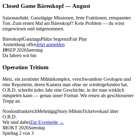
Closed Game Bärenkopf — August
Saisonauftakt. Ganztägige Missionen, feste Fraktionen, entspannter
Ton. Zum ersten Mal am Bärenkopf? Kein Problem — du wirst
eingewiesen und mitgenommen.
Bärenkopf
Ganztags
Plätze begrenzt
Fair Play
Anmeldung offen
Jetzt anmelden
19
SEP 2026
Samstag
Da fahren wir hin
Operation Tritium
Metz, ein zerstörter Militärkomplex, verschwundene Geologen und
eine Reporterin, deren Kamera man ohne sie wiedergefunden hat.
O.B.D. schreibt jedes Jahr eine Geschichte, in der man wirklich
mitspielen kann — genau unser Format. Wir reisen als geschlossener
Trupp an.
Nordostfrankreich
Mehrtägig
Story-Milsim
Ticketverkauf über
O.B.D.
Wir sind dabei
Zur Eventseite →
31
OKT 2026
Samstag
Spieltag 2 von 3