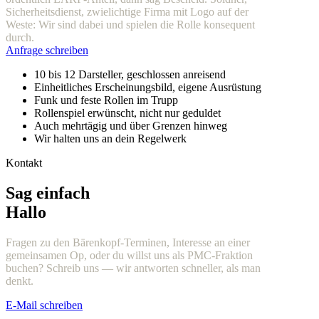
Sicherheitsdienst, zwielichtige Firma mit Logo auf der
Weste: Wir sind dabei und spielen die Rolle konsequent
durch.
Anfrage schreiben
10 bis 12 Darsteller, geschlossen anreisend
Einheitliches Erscheinungsbild, eigene Ausrüstung
Funk und feste Rollen im Trupp
Rollenspiel erwünscht, nicht nur geduldet
Auch mehrtägig und über Grenzen hinweg
Wir halten uns an dein Regelwerk
Kontakt
Sag einfach
Hallo
Fragen zu den Bärenkopf-Terminen, Interesse an einer
gemeinsamen Op, oder du willst uns als PMC-Fraktion
buchen? Schreib uns — wir antworten schneller, als man
denkt.
E-Mail schreiben