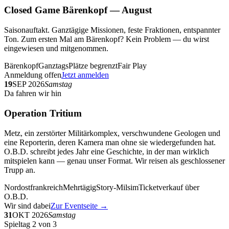
Closed Game Bärenkopf — August
Saisonauftakt. Ganztägige Missionen, feste Fraktionen, entspannter
Ton. Zum ersten Mal am Bärenkopf? Kein Problem — du wirst
eingewiesen und mitgenommen.
Bärenkopf
Ganztags
Plätze begrenzt
Fair Play
Anmeldung offen
Jetzt anmelden
19
SEP 2026
Samstag
Da fahren wir hin
Operation Tritium
Metz, ein zerstörter Militärkomplex, verschwundene Geologen und
eine Reporterin, deren Kamera man ohne sie wiedergefunden hat.
O.B.D. schreibt jedes Jahr eine Geschichte, in der man wirklich
mitspielen kann — genau unser Format. Wir reisen als geschlossener
Trupp an.
Nordostfrankreich
Mehrtägig
Story-Milsim
Ticketverkauf über
O.B.D.
Wir sind dabei
Zur Eventseite →
31
OKT 2026
Samstag
Spieltag 2 von 3