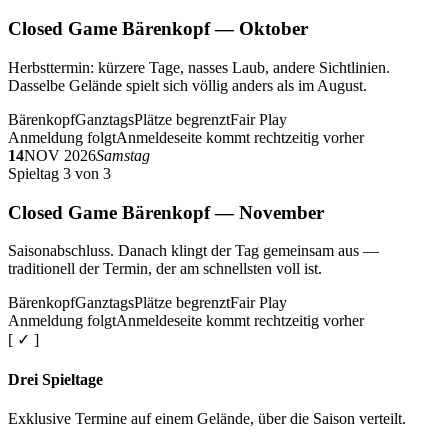
Closed Game Bärenkopf — Oktober
Herbsttermin: kürzere Tage, nasses Laub, andere Sichtlinien.
Dasselbe Gelände spielt sich völlig anders als im August.
Bärenkopf
Ganztags
Plätze begrenzt
Fair Play
Anmeldung folgt
Anmeldeseite kommt rechtzeitig vorher
14
NOV 2026
Samstag
Spieltag 3 von 3
Closed Game Bärenkopf — November
Saisonabschluss. Danach klingt der Tag gemeinsam aus —
traditionell der Termin, der am schnellsten voll ist.
Bärenkopf
Ganztags
Plätze begrenzt
Fair Play
Anmeldung folgt
Anmeldeseite kommt rechtzeitig vorher
[ ✓ ]
Drei Spieltage
Exklusive Termine auf einem Gelände, über die Saison verteilt.