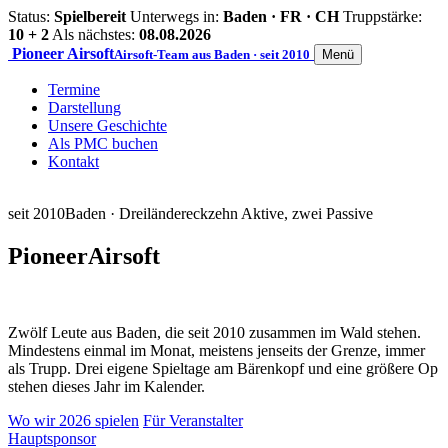
Status:
Spielbereit
Unterwegs in:
Baden · FR · CH
Truppstärke:
10 + 2
Als nächstes:
08.08.2026
Pioneer
Airsoft
Airsoft-Team aus Baden · seit 2010
Menü
Termine
Darstellung
Unsere Geschichte
Als PMC buchen
Kontakt
seit 2010
Baden · Dreiländereck
zehn Aktive, zwei Passive
Pioneer
Airsoft
Zwölf Leute aus Baden, die seit 2010 zusammen im Wald stehen.
Mindestens einmal im Monat, meistens jenseits der Grenze, immer
als Trupp. Drei eigene Spieltage am Bärenkopf und eine größere Op
stehen dieses Jahr im Kalender.
Wo wir 2026 spielen
Für Veranstalter
Hauptsponsor