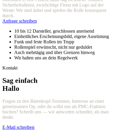
Sicherheitsdienst, zwielichtige Firma mit Logo auf der
Weste: Wir sind dabei und spielen die Rolle konsequent
durch.
Anfrage schreiben
10 bis 12 Darsteller, geschlossen anreisend
Einheitliches Erscheinungsbild, eigene Ausrüstung
Funk und feste Rollen im Trupp
Rollenspiel erwünscht, nicht nur geduldet
Auch mehrtägig und über Grenzen hinweg
Wir halten uns an dein Regelwerk
Kontakt
Sag einfach
Hallo
Fragen zu den Bärenkopf-Terminen, Interesse an einer
gemeinsamen Op, oder du willst uns als PMC-Fraktion
buchen? Schreib uns — wir antworten schneller, als man
denkt.
E-Mail schreiben