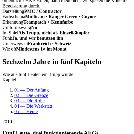
ordentlich LARP-Anteil, dann meld dich. Wir spielen die Rolle mit
Begeisterung durch.
Darstellung
PMC / Contractor
Farbschema
Multicam · Ranger Green · Coyote
Erkennung
Teampatch + Kennfarbe
Uniformzwang
Nö
Im Spiel
Als Trupp, nicht als Einzelkämpfer
Funk
Ja, und wir benutzen ihn
Unterwegs in
Frankreich · Schweiz
Wie oft
Mindestens 1× im Monat
Sechzehn Jahre in fünf Kapiteln
Wie aus fünf Leuten ein Trupp wurde
Kapitel
01 — Der Anfang
02 — Die Grenze
03 — Die Rolle
04 — Die Werkstatt
05 — Heute
2010
Fünf Leute, drei funktionierende AEGs