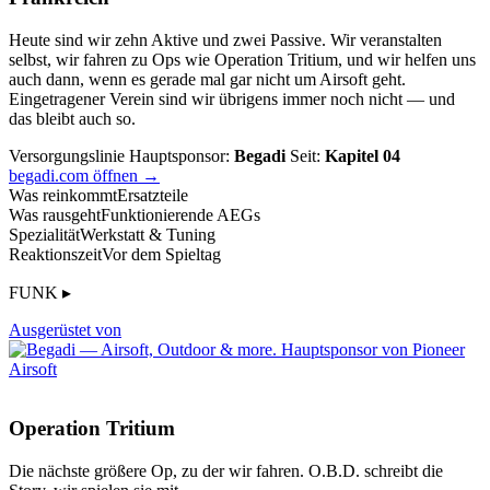
Heute sind wir zehn Aktive und zwei Passive. Wir veranstalten
selbst, wir fahren zu Ops wie Operation Tritium, und wir helfen uns
auch dann, wenn es gerade mal gar nicht um Airsoft geht.
Eingetragener Verein sind wir übrigens immer noch nicht — und
das bleibt auch so.
Versorgungslinie
Hauptsponsor:
Begadi
Seit:
Kapitel 04
begadi.com öffnen →
Was reinkommt
Ersatzteile
Was rausgeht
Funktionierende AEGs
Spezialität
Werkstatt & Tuning
Reaktionszeit
Vor dem Spieltag
FUNK ▸
Ausgerüstet von
Operation Tritium
Die nächste größere Op, zu der wir fahren. O.B.D. schreibt die