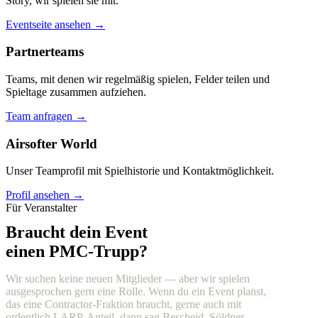
Story, wir spielen sie mit.
Eventseite ansehen →
Partnerteams
Teams, mit denen wir regelmäßig spielen, Felder teilen und
Spieltage zusammen aufziehen.
Team anfragen →
Airsofter World
Unser Teamprofil mit Spielhistorie und Kontaktmöglichkeit.
Profil ansehen →
Für Veranstalter
Braucht dein Event
einen PMC-Trupp?
Wir suchen keine neuen Mitglieder — aber wir spielen
ausgesprochen gern eine Rolle. Wenn du ein Event planst,
das eine Contractor-Fraktion braucht, gerne auch mit
ordentlich LARP-Anteil, dann sag Bescheid. Söldner,