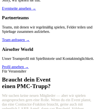
Story, wir spielen sie mit.
Eventseite ansehen →
Partnerteams
Teams, mit denen wir regelmäßig spielen, Felder teilen und
Spieltage zusammen aufziehen.
Team anfragen →
Airsofter World
Unser Teamprofil mit Spielhistorie und Kontaktmöglichkeit.
Profil ansehen →
Für Veranstalter
Braucht dein Event
einen PMC-Trupp?
Wir suchen keine neuen Mitglieder — aber wir spielen
ausgesprochen gern eine Rolle. Wenn du ein Event planst,
das eine Contractor-Fraktion braucht, gerne auch mit
ordentlich LARP-Anteil, dann sag Bescheid. Söldner,