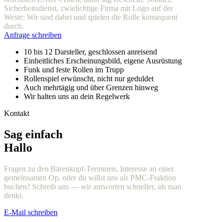
Sicherheitsdienst, zwielichtige Firma mit Logo auf der
Weste: Wir sind dabei und spielen die Rolle konsequent
durch.
Anfrage schreiben
10 bis 12 Darsteller, geschlossen anreisend
Einheitliches Erscheinungsbild, eigene Ausrüstung
Funk und feste Rollen im Trupp
Rollenspiel erwünscht, nicht nur geduldet
Auch mehrtägig und über Grenzen hinweg
Wir halten uns an dein Regelwerk
Kontakt
Sag einfach
Hallo
Fragen zu den Bärenkopf-Terminen, Interesse an einer
gemeinsamen Op, oder du willst uns als PMC-Fraktion
buchen? Schreib uns — wir antworten schneller, als man
denkt.
E-Mail schreiben