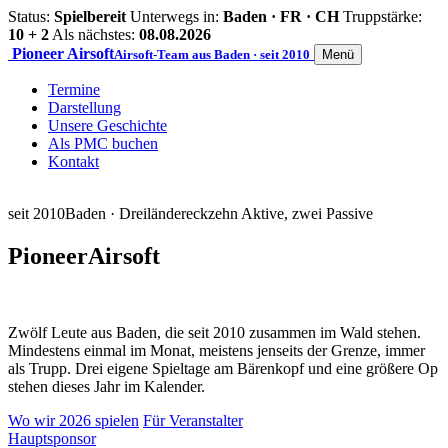
Status:
Spielbereit
Unterwegs in:
Baden · FR · CH
Truppstärke:
10 + 2
Als nächstes:
08.08.2026
Pioneer
Airsoft
Airsoft-Team aus Baden · seit 2010
Menü
Termine
Darstellung
Unsere Geschichte
Als PMC buchen
Kontakt
seit 2010
Baden · Dreiländereck
zehn Aktive, zwei Passive
Pioneer
Airsoft
Zwölf Leute aus Baden, die seit 2010 zusammen im Wald stehen.
Mindestens einmal im Monat, meistens jenseits der Grenze, immer
als Trupp. Drei eigene Spieltage am Bärenkopf und eine größere Op
stehen dieses Jahr im Kalender.
Wo wir 2026 spielen
Für Veranstalter
Hauptsponsor