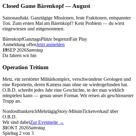
Closed Game Bärenkopf — August
Saisonauftakt. Ganztägige Missionen, feste Fraktionen, entspannter
Ton. Zum ersten Mal am Bärenkopf? Kein Problem — du wirst
eingewiesen und mitgenommen.
Bärenkopf
Ganztags
Plätze begrenzt
Fair Play
Anmeldung offen
Jetzt anmelden
19
SEP 2026
Samstag
Da fahren wir hin
Operation Tritium
Metz, ein zerstörter Militärkomplex, verschwundene Geologen und
eine Reporterin, deren Kamera man ohne sie wiedergefunden hat.
O.B.D. schreibt jedes Jahr eine Geschichte, in der man wirklich
mitspielen kann — genau unser Format. Wir reisen als geschlossener
Trupp an.
Nordostfrankreich
Mehrtägig
Story-Milsim
Ticketverkauf über
O.B.D.
Wir sind dabei
Zur Eventseite →
31
OKT 2026
Samstag
Spieltag 2 von 3