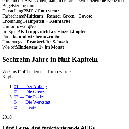
ordentlich LARP-Anteil, dann meld dich. Wir spielen die Rolle mit
Begeisterung durch.
Darstellung
PMC / Contractor
Farbschema
Multicam · Ranger Green · Coyote
Erkennung
Teampatch + Kennfarbe
Uniformzwang
Nö
Im Spiel
Als Trupp, nicht als Einzelkämpfer
Funk
Ja, und wir benutzen ihn
Unterwegs in
Frankreich · Schweiz
Wie oft
Mindestens 1× im Monat
Sechzehn Jahre in fünf Kapiteln
Wie aus fünf Leuten ein Trupp wurde
Kapitel
01 — Der Anfang
02 — Die Grenze
03 — Die Rolle
04 — Die Werkstatt
05 — Heute
2010
Fünf Leute, drei funktionierende AEGs