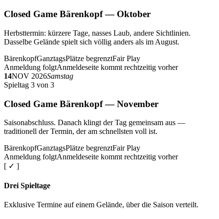
Closed Game Bärenkopf — Oktober
Herbsttermin: kürzere Tage, nasses Laub, andere Sichtlinien.
Dasselbe Gelände spielt sich völlig anders als im August.
Bärenkopf
Ganztags
Plätze begrenzt
Fair Play
Anmeldung folgt
Anmeldeseite kommt rechtzeitig vorher
14
NOV 2026
Samstag
Spieltag 3 von 3
Closed Game Bärenkopf — November
Saisonabschluss. Danach klingt der Tag gemeinsam aus —
traditionell der Termin, der am schnellsten voll ist.
Bärenkopf
Ganztags
Plätze begrenzt
Fair Play
Anmeldung folgt
Anmeldeseite kommt rechtzeitig vorher
[ ✓ ]
Drei Spieltage
Exklusive Termine auf einem Gelände, über die Saison verteilt.