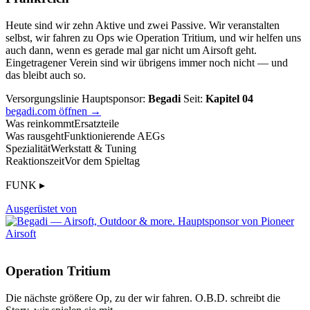
Heute sind wir zehn Aktive und zwei Passive. Wir veranstalten
selbst, wir fahren zu Ops wie Operation Tritium, und wir helfen uns
auch dann, wenn es gerade mal gar nicht um Airsoft geht.
Eingetragener Verein sind wir übrigens immer noch nicht — und
das bleibt auch so.
Versorgungslinie
Hauptsponsor:
Begadi
Seit:
Kapitel 04
begadi.com öffnen →
Was reinkommt
Ersatzteile
Was rausgeht
Funktionierende AEGs
Spezialität
Werkstatt & Tuning
Reaktionszeit
Vor dem Spieltag
FUNK ▸
Ausgerüstet von
Operation Tritium
Die nächste größere Op, zu der wir fahren. O.B.D. schreibt die