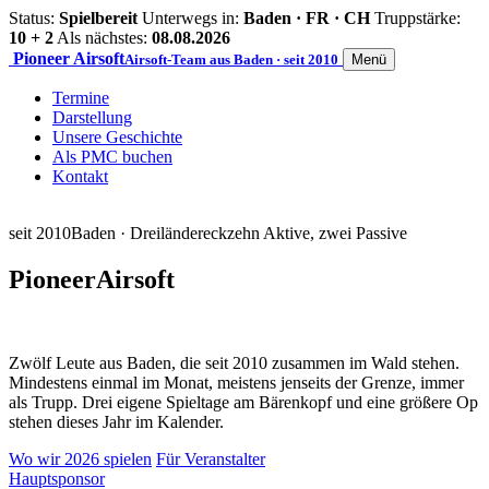
Status:
Spielbereit
Unterwegs in:
Baden · FR · CH
Truppstärke:
10 + 2
Als nächstes:
08.08.2026
Pioneer
Airsoft
Airsoft-Team aus Baden · seit 2010
Menü
Termine
Darstellung
Unsere Geschichte
Als PMC buchen
Kontakt
seit 2010
Baden · Dreiländereck
zehn Aktive, zwei Passive
Pioneer
Airsoft
Zwölf Leute aus Baden, die seit 2010 zusammen im Wald stehen.
Mindestens einmal im Monat, meistens jenseits der Grenze, immer
als Trupp. Drei eigene Spieltage am Bärenkopf und eine größere Op
stehen dieses Jahr im Kalender.
Wo wir 2026 spielen
Für Veranstalter
Hauptsponsor