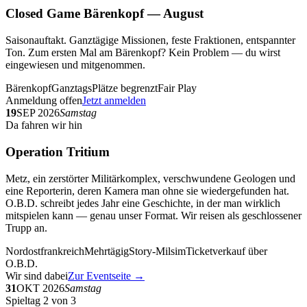
Closed Game Bärenkopf — August
Saisonauftakt. Ganztägige Missionen, feste Fraktionen, entspannter
Ton. Zum ersten Mal am Bärenkopf? Kein Problem — du wirst
eingewiesen und mitgenommen.
Bärenkopf
Ganztags
Plätze begrenzt
Fair Play
Anmeldung offen
Jetzt anmelden
19
SEP 2026
Samstag
Da fahren wir hin
Operation Tritium
Metz, ein zerstörter Militärkomplex, verschwundene Geologen und
eine Reporterin, deren Kamera man ohne sie wiedergefunden hat.
O.B.D. schreibt jedes Jahr eine Geschichte, in der man wirklich
mitspielen kann — genau unser Format. Wir reisen als geschlossener
Trupp an.
Nordostfrankreich
Mehrtägig
Story-Milsim
Ticketverkauf über
O.B.D.
Wir sind dabei
Zur Eventseite →
31
OKT 2026
Samstag
Spieltag 2 von 3