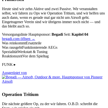
Heute sind wir zehn Aktive und zwei Passive. Wir veranstalten
selbst, wir fahren zu Ops wie Operation Tritium, und wir helfen uns
auch dann, wenn es gerade mal gar nicht um Airsoft geht.
Eingetragener Verein sind wir übrigens immer noch nicht — und
das bleibt auch so.
Versorgungslinie
Hauptsponsor:
Begadi
Seit:
Kapitel 04
begadi.com öffnen →
Was reinkommt
Ersatzteile
Was rausgeht
Funktionierende AEGs
Spezialität
Werkstatt & Tuning
Reaktionszeit
Vor dem Spieltag
FUNK ▸
Ausgerüstet von
Operation Tritium
Die nächste größere Op, zu der wir fahren. O.B.D. schreibt die