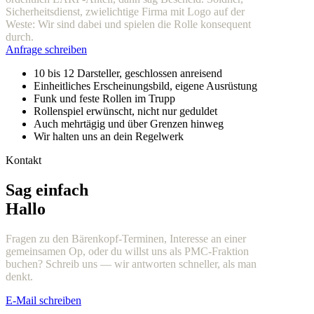
Sicherheitsdienst, zwielichtige Firma mit Logo auf der
Weste: Wir sind dabei und spielen die Rolle konsequent
durch.
Anfrage schreiben
10 bis 12 Darsteller, geschlossen anreisend
Einheitliches Erscheinungsbild, eigene Ausrüstung
Funk und feste Rollen im Trupp
Rollenspiel erwünscht, nicht nur geduldet
Auch mehrtägig und über Grenzen hinweg
Wir halten uns an dein Regelwerk
Kontakt
Sag einfach
Hallo
Fragen zu den Bärenkopf-Terminen, Interesse an einer
gemeinsamen Op, oder du willst uns als PMC-Fraktion
buchen? Schreib uns — wir antworten schneller, als man
denkt.
E-Mail schreiben