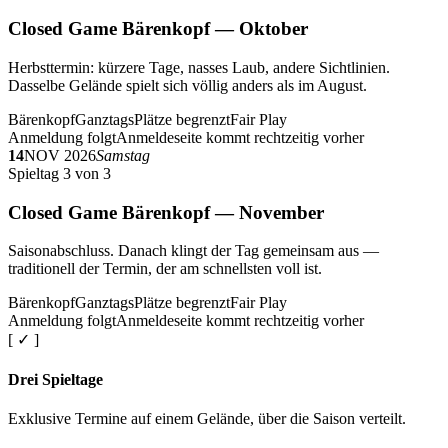
Closed Game Bärenkopf — Oktober
Herbsttermin: kürzere Tage, nasses Laub, andere Sichtlinien.
Dasselbe Gelände spielt sich völlig anders als im August.
Bärenkopf
Ganztags
Plätze begrenzt
Fair Play
Anmeldung folgt
Anmeldeseite kommt rechtzeitig vorher
14
NOV 2026
Samstag
Spieltag 3 von 3
Closed Game Bärenkopf — November
Saisonabschluss. Danach klingt der Tag gemeinsam aus —
traditionell der Termin, der am schnellsten voll ist.
Bärenkopf
Ganztags
Plätze begrenzt
Fair Play
Anmeldung folgt
Anmeldeseite kommt rechtzeitig vorher
[ ✓ ]
Drei Spieltage
Exklusive Termine auf einem Gelände, über die Saison verteilt.