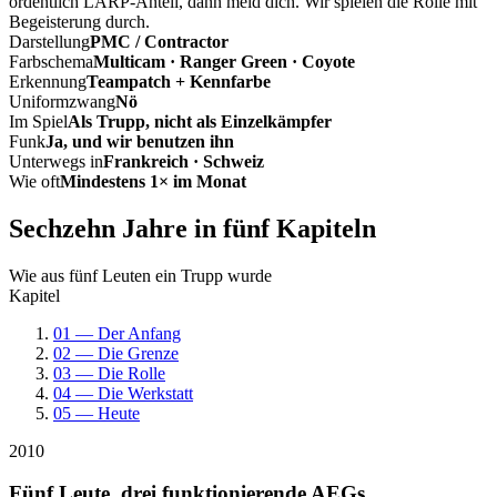
ordentlich LARP-Anteil, dann meld dich. Wir spielen die Rolle mit
Begeisterung durch.
Darstellung
PMC / Contractor
Farbschema
Multicam · Ranger Green · Coyote
Erkennung
Teampatch + Kennfarbe
Uniformzwang
Nö
Im Spiel
Als Trupp, nicht als Einzelkämpfer
Funk
Ja, und wir benutzen ihn
Unterwegs in
Frankreich · Schweiz
Wie oft
Mindestens 1× im Monat
Sechzehn Jahre in fünf Kapiteln
Wie aus fünf Leuten ein Trupp wurde
Kapitel
01 — Der Anfang
02 — Die Grenze
03 — Die Rolle
04 — Die Werkstatt
05 — Heute
2010
Fünf Leute, drei funktionierende AEGs