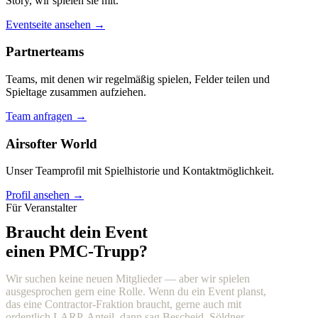
Story, wir spielen sie mit.
Eventseite ansehen →
Partnerteams
Teams, mit denen wir regelmäßig spielen, Felder teilen und
Spieltage zusammen aufziehen.
Team anfragen →
Airsofter World
Unser Teamprofil mit Spielhistorie und Kontaktmöglichkeit.
Profil ansehen →
Für Veranstalter
Braucht dein Event
einen PMC-Trupp?
Wir suchen keine neuen Mitglieder — aber wir spielen
ausgesprochen gern eine Rolle. Wenn du ein Event planst,
das eine Contractor-Fraktion braucht, gerne auch mit
ordentlich LARP-Anteil, dann sag Bescheid. Söldner,