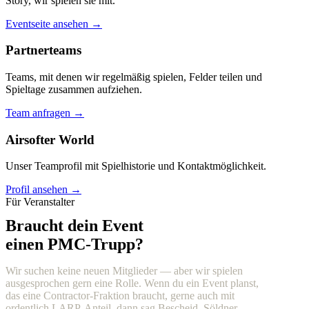
Story, wir spielen sie mit.
Eventseite ansehen →
Partnerteams
Teams, mit denen wir regelmäßig spielen, Felder teilen und
Spieltage zusammen aufziehen.
Team anfragen →
Airsofter World
Unser Teamprofil mit Spielhistorie und Kontaktmöglichkeit.
Profil ansehen →
Für Veranstalter
Braucht dein Event
einen PMC-Trupp?
Wir suchen keine neuen Mitglieder — aber wir spielen
ausgesprochen gern eine Rolle. Wenn du ein Event planst,
das eine Contractor-Fraktion braucht, gerne auch mit
ordentlich LARP-Anteil, dann sag Bescheid. Söldner,