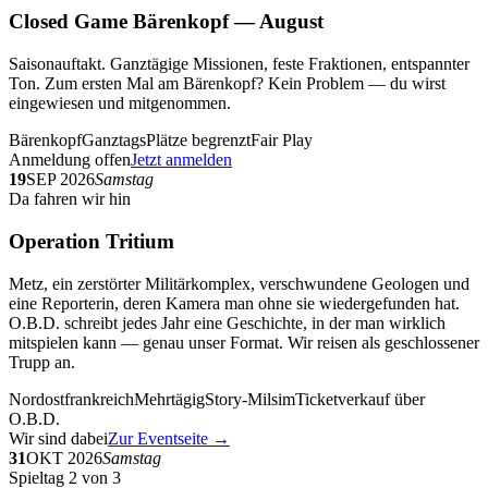
Closed Game Bärenkopf — August
Saisonauftakt. Ganztägige Missionen, feste Fraktionen, entspannter
Ton. Zum ersten Mal am Bärenkopf? Kein Problem — du wirst
eingewiesen und mitgenommen.
Bärenkopf
Ganztags
Plätze begrenzt
Fair Play
Anmeldung offen
Jetzt anmelden
19
SEP 2026
Samstag
Da fahren wir hin
Operation Tritium
Metz, ein zerstörter Militärkomplex, verschwundene Geologen und
eine Reporterin, deren Kamera man ohne sie wiedergefunden hat.
O.B.D. schreibt jedes Jahr eine Geschichte, in der man wirklich
mitspielen kann — genau unser Format. Wir reisen als geschlossener
Trupp an.
Nordostfrankreich
Mehrtägig
Story-Milsim
Ticketverkauf über
O.B.D.
Wir sind dabei
Zur Eventseite →
31
OKT 2026
Samstag
Spieltag 2 von 3