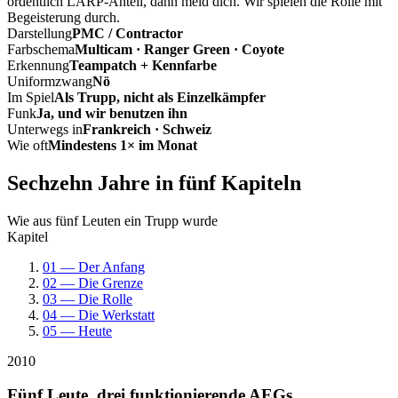
ordentlich LARP-Anteil, dann meld dich. Wir spielen die Rolle mit
Begeisterung durch.
Darstellung
PMC / Contractor
Farbschema
Multicam · Ranger Green · Coyote
Erkennung
Teampatch + Kennfarbe
Uniformzwang
Nö
Im Spiel
Als Trupp, nicht als Einzelkämpfer
Funk
Ja, und wir benutzen ihn
Unterwegs in
Frankreich · Schweiz
Wie oft
Mindestens 1× im Monat
Sechzehn Jahre in fünf Kapiteln
Wie aus fünf Leuten ein Trupp wurde
Kapitel
01 — Der Anfang
02 — Die Grenze
03 — Die Rolle
04 — Die Werkstatt
05 — Heute
2010
Fünf Leute, drei funktionierende AEGs