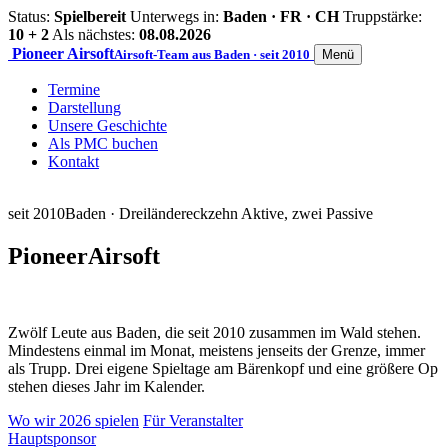
Status:
Spielbereit
Unterwegs in:
Baden · FR · CH
Truppstärke:
10 + 2
Als nächstes:
08.08.2026
Pioneer
Airsoft
Airsoft-Team aus Baden · seit 2010
Menü
Termine
Darstellung
Unsere Geschichte
Als PMC buchen
Kontakt
seit 2010
Baden · Dreiländereck
zehn Aktive, zwei Passive
Pioneer
Airsoft
Zwölf Leute aus Baden, die seit 2010 zusammen im Wald stehen.
Mindestens einmal im Monat, meistens jenseits der Grenze, immer
als Trupp. Drei eigene Spieltage am Bärenkopf und eine größere Op
stehen dieses Jahr im Kalender.
Wo wir 2026 spielen
Für Veranstalter
Hauptsponsor