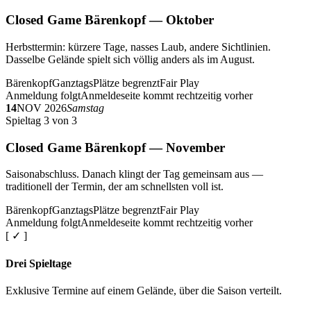
Closed Game Bärenkopf — Oktober
Herbsttermin: kürzere Tage, nasses Laub, andere Sichtlinien.
Dasselbe Gelände spielt sich völlig anders als im August.
Bärenkopf
Ganztags
Plätze begrenzt
Fair Play
Anmeldung folgt
Anmeldeseite kommt rechtzeitig vorher
14
NOV 2026
Samstag
Spieltag 3 von 3
Closed Game Bärenkopf — November
Saisonabschluss. Danach klingt der Tag gemeinsam aus —
traditionell der Termin, der am schnellsten voll ist.
Bärenkopf
Ganztags
Plätze begrenzt
Fair Play
Anmeldung folgt
Anmeldeseite kommt rechtzeitig vorher
[ ✓ ]
Drei Spieltage
Exklusive Termine auf einem Gelände, über die Saison verteilt.