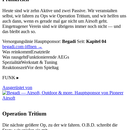
Heute sind wir zehn Aktive und zwei Passive. Wir veranstalten
selbst, wir fahren zu Ops wie Operation Tritium, und wir helfen uns
auch dann, wenn es gerade mal gar nicht um Airsoft geht.
Eingetragener Verein sind wir übrigens immer noch nicht — und
das bleibt auch so.
Versorgungslinie
Hauptsponsor:
Begadi
Seit:
Kapitel 04
begadi.com öffnen →
Was reinkommt
Ersatzteile
Was rausgeht
Funktionierende AEGs
Spezialität
Werkstatt & Tuning
Reaktionszeit
Vor dem Spieltag
FUNK ▸
Ausgerüstet von
Operation Tritium
Die nächste größere Op, zu der wir fahren. O.B.D. schreibt die