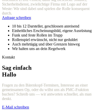
Sicherheitsdienst, zwielichtige Firma mit Logo auf der
Weste: Wir sind dabei und spielen die Rolle konsequent
durch.
Anfrage schreiben
10 bis 12 Darsteller, geschlossen anreisend
Einheitliches Erscheinungsbild, eigene Ausrüstung
Funk und feste Rollen im Trupp
Rollenspiel erwünscht, nicht nur geduldet
Auch mehrtägig und über Grenzen hinweg
Wir halten uns an dein Regelwerk
Kontakt
Sag einfach
Hallo
Fragen zu den Bärenkopf-Terminen, Interesse an einer
gemeinsamen Op, oder du willst uns als PMC-Fraktion
buchen? Schreib uns — wir antworten schneller, als man
denkt.
E-Mail schreiben