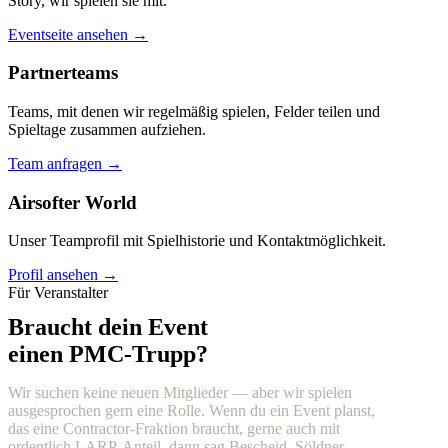
Story, wir spielen sie mit.
Eventseite ansehen →
Partnerteams
Teams, mit denen wir regelmäßig spielen, Felder teilen und
Spieltage zusammen aufziehen.
Team anfragen →
Airsofter World
Unser Teamprofil mit Spielhistorie und Kontaktmöglichkeit.
Profil ansehen →
Für Veranstalter
Braucht dein Event
einen PMC-Trupp?
Wir suchen keine neuen Mitglieder — aber wir spielen
ausgesprochen gern eine Rolle. Wenn du ein Event planst,
das eine Contractor-Fraktion braucht, gerne auch mit
ordentlich LARP-Anteil, dann sag Bescheid. Söldner,