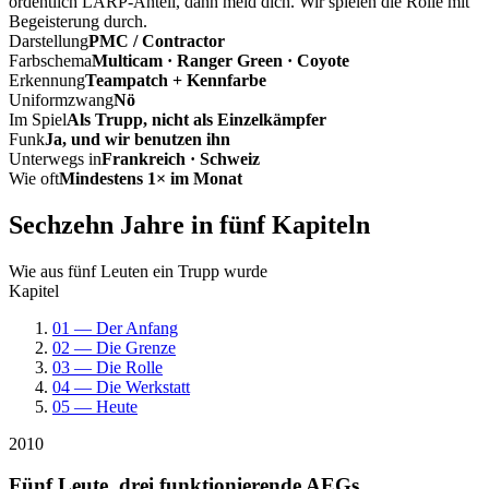
ordentlich LARP-Anteil, dann meld dich. Wir spielen die Rolle mit
Begeisterung durch.
Darstellung
PMC / Contractor
Farbschema
Multicam · Ranger Green · Coyote
Erkennung
Teampatch + Kennfarbe
Uniformzwang
Nö
Im Spiel
Als Trupp, nicht als Einzelkämpfer
Funk
Ja, und wir benutzen ihn
Unterwegs in
Frankreich · Schweiz
Wie oft
Mindestens 1× im Monat
Sechzehn Jahre in fünf Kapiteln
Wie aus fünf Leuten ein Trupp wurde
Kapitel
01 — Der Anfang
02 — Die Grenze
03 — Die Rolle
04 — Die Werkstatt
05 — Heute
2010
Fünf Leute, drei funktionierende AEGs