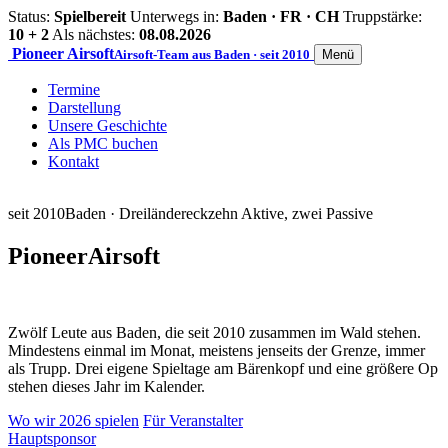
Status:
Spielbereit
Unterwegs in:
Baden · FR · CH
Truppstärke:
10 + 2
Als nächstes:
08.08.2026
Pioneer
Airsoft
Airsoft-Team aus Baden · seit 2010
Menü
Termine
Darstellung
Unsere Geschichte
Als PMC buchen
Kontakt
seit 2010
Baden · Dreiländereck
zehn Aktive, zwei Passive
Pioneer
Airsoft
Zwölf Leute aus Baden, die seit 2010 zusammen im Wald stehen.
Mindestens einmal im Monat, meistens jenseits der Grenze, immer
als Trupp. Drei eigene Spieltage am Bärenkopf und eine größere Op
stehen dieses Jahr im Kalender.
Wo wir 2026 spielen
Für Veranstalter
Hauptsponsor