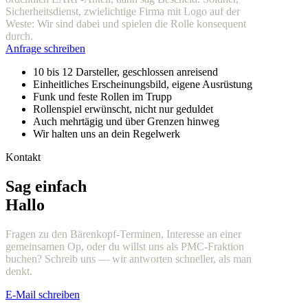
Sicherheitsdienst, zwielichtige Firma mit Logo auf der
Weste: Wir sind dabei und spielen die Rolle konsequent
durch.
Anfrage schreiben
10 bis 12 Darsteller, geschlossen anreisend
Einheitliches Erscheinungsbild, eigene Ausrüstung
Funk und feste Rollen im Trupp
Rollenspiel erwünscht, nicht nur geduldet
Auch mehrtägig und über Grenzen hinweg
Wir halten uns an dein Regelwerk
Kontakt
Sag einfach
Hallo
Fragen zu den Bärenkopf-Terminen, Interesse an einer
gemeinsamen Op, oder du willst uns als PMC-Fraktion
buchen? Schreib uns — wir antworten schneller, als man
denkt.
E-Mail schreiben