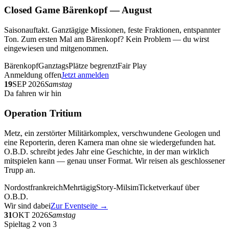
Closed Game Bärenkopf — August
Saisonauftakt. Ganztägige Missionen, feste Fraktionen, entspannter
Ton. Zum ersten Mal am Bärenkopf? Kein Problem — du wirst
eingewiesen und mitgenommen.
Bärenkopf
Ganztags
Plätze begrenzt
Fair Play
Anmeldung offen
Jetzt anmelden
19
SEP 2026
Samstag
Da fahren wir hin
Operation Tritium
Metz, ein zerstörter Militärkomplex, verschwundene Geologen und
eine Reporterin, deren Kamera man ohne sie wiedergefunden hat.
O.B.D. schreibt jedes Jahr eine Geschichte, in der man wirklich
mitspielen kann — genau unser Format. Wir reisen als geschlossener
Trupp an.
Nordostfrankreich
Mehrtägig
Story-Milsim
Ticketverkauf über
O.B.D.
Wir sind dabei
Zur Eventseite →
31
OKT 2026
Samstag
Spieltag 2 von 3