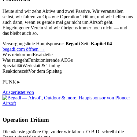
Heute sind wir zehn Aktive und zwei Passive. Wir veranstalten
selbst, wir fahren zu Ops wie Operation Tritium, und wir helfen uns
auch dann, wenn es gerade mal gar nicht um Airsoft geht.
Eingetragener Verein sind wir übrigens immer noch nicht — und
das bleibt auch so.
Versorgungslinie
Hauptsponsor:
Begadi
Seit:
Kapitel 04
begadi.com öffnen →
Was reinkommt
Ersatzteile
Was rausgeht
Funktionierende AEGs
Spezialität
Werkstatt & Tuning
Reaktionszeit
Vor dem Spieltag
FUNK ▸
Ausgerüstet von
Operation Tritium
Die nächste größere Op, zu der wir fahren. O.B.D. schreibt die