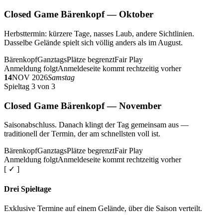
Closed Game Bärenkopf — Oktober
Herbsttermin: kürzere Tage, nasses Laub, andere Sichtlinien.
Dasselbe Gelände spielt sich völlig anders als im August.
Bärenkopf
Ganztags
Plätze begrenzt
Fair Play
Anmeldung folgt
Anmeldeseite kommt rechtzeitig vorher
14
NOV 2026
Samstag
Spieltag 3 von 3
Closed Game Bärenkopf — November
Saisonabschluss. Danach klingt der Tag gemeinsam aus —
traditionell der Termin, der am schnellsten voll ist.
Bärenkopf
Ganztags
Plätze begrenzt
Fair Play
Anmeldung folgt
Anmeldeseite kommt rechtzeitig vorher
[ ✓ ]
Drei Spieltage
Exklusive Termine auf einem Gelände, über die Saison verteilt.