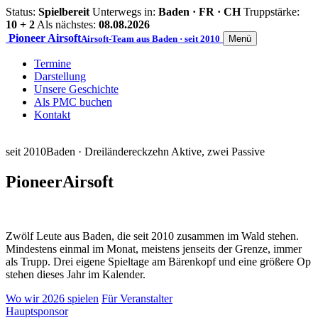
Status:
Spielbereit
Unterwegs in:
Baden · FR · CH
Truppstärke:
10 + 2
Als nächstes:
08.08.2026
Pioneer
Airsoft
Airsoft-Team aus Baden · seit 2010
Menü
Termine
Darstellung
Unsere Geschichte
Als PMC buchen
Kontakt
seit 2010
Baden · Dreiländereck
zehn Aktive, zwei Passive
Pioneer
Airsoft
Zwölf Leute aus Baden, die seit 2010 zusammen im Wald stehen.
Mindestens einmal im Monat, meistens jenseits der Grenze, immer
als Trupp. Drei eigene Spieltage am Bärenkopf und eine größere Op
stehen dieses Jahr im Kalender.
Wo wir 2026 spielen
Für Veranstalter
Hauptsponsor