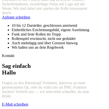
Sicherheitsdienst, zwielichtige Firma mit Logo auf der
Weste: Wir sind dabei und spielen die Rolle konsequent
durch.
Anfrage schreiben
10 bis 12 Darsteller, geschlossen anreisend
Einheitliches Erscheinungsbild, eigene Ausrüstung
Funk und feste Rollen im Trupp
Rollenspiel erwünscht, nicht nur geduldet
Auch mehrtägig und über Grenzen hinweg
Wir halten uns an dein Regelwerk
Kontakt
Sag einfach
Hallo
Fragen zu den Bärenkopf-Terminen, Interesse an einer
gemeinsamen Op, oder du willst uns als PMC-Fraktion
buchen? Schreib uns — wir antworten schneller, als man
denkt.
E-Mail schreiben