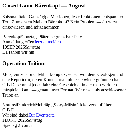
Closed Game Bärenkopf — August
Saisonauftakt. Ganztägige Missionen, feste Fraktionen, entspannter
Ton. Zum ersten Mal am Bärenkopf? Kein Problem — du wirst
eingewiesen und mitgenommen.
Bärenkopf
Ganztags
Plätze begrenzt
Fair Play
Anmeldung offen
Jetzt anmelden
19
SEP 2026
Samstag
Da fahren wir hin
Operation Tritium
Metz, ein zerstörter Militärkomplex, verschwundene Geologen und
eine Reporterin, deren Kamera man ohne sie wiedergefunden hat.
O.B.D. schreibt jedes Jahr eine Geschichte, in der man wirklich
mitspielen kann — genau unser Format. Wir reisen als geschlossener
Trupp an.
Nordostfrankreich
Mehrtägig
Story-Milsim
Ticketverkauf über
O.B.D.
Wir sind dabei
Zur Eventseite →
31
OKT 2026
Samstag
Spieltag 2 von 3