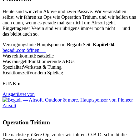
Heute sind wir zehn Aktive und zwei Passive. Wir veranstalten
selbst, wir fahren zu Ops wie Operation Tritium, und wir helfen uns
auch dann, wenn es gerade mal gar nicht um Airsoft geht.
Eingetragener Verein sind wir übrigens immer noch nicht — und
das bleibt auch so.
Versorgungslinie
Hauptsponsor:
Begadi
Seit:
Kapitel 04
begadi.com öffnen →
Was reinkommt
Ersatzteile
Was rausgeht
Funktionierende AEGs
Spezialität
Werkstatt & Tuning
Reaktionszeit
Vor dem Spieltag
FUNK ▸
Ausgerüstet von
Operation Tritium
Die nächste größere Op, zu der wir fahren. O.B.D. schreibt die