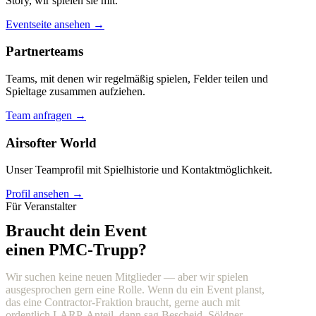
Story, wir spielen sie mit.
Eventseite ansehen →
Partnerteams
Teams, mit denen wir regelmäßig spielen, Felder teilen und
Spieltage zusammen aufziehen.
Team anfragen →
Airsofter World
Unser Teamprofil mit Spielhistorie und Kontaktmöglichkeit.
Profil ansehen →
Für Veranstalter
Braucht dein Event
einen PMC-Trupp?
Wir suchen keine neuen Mitglieder — aber wir spielen
ausgesprochen gern eine Rolle. Wenn du ein Event planst,
das eine Contractor-Fraktion braucht, gerne auch mit
ordentlich LARP-Anteil, dann sag Bescheid. Söldner,