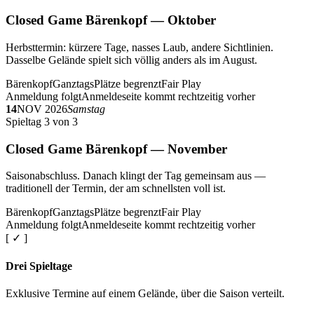
Closed Game Bärenkopf — Oktober
Herbsttermin: kürzere Tage, nasses Laub, andere Sichtlinien.
Dasselbe Gelände spielt sich völlig anders als im August.
Bärenkopf
Ganztags
Plätze begrenzt
Fair Play
Anmeldung folgt
Anmeldeseite kommt rechtzeitig vorher
14
NOV 2026
Samstag
Spieltag 3 von 3
Closed Game Bärenkopf — November
Saisonabschluss. Danach klingt der Tag gemeinsam aus —
traditionell der Termin, der am schnellsten voll ist.
Bärenkopf
Ganztags
Plätze begrenzt
Fair Play
Anmeldung folgt
Anmeldeseite kommt rechtzeitig vorher
[ ✓ ]
Drei Spieltage
Exklusive Termine auf einem Gelände, über die Saison verteilt.