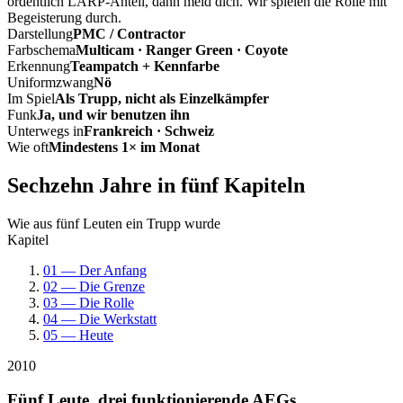
ordentlich LARP-Anteil, dann meld dich. Wir spielen die Rolle mit
Begeisterung durch.
Darstellung
PMC / Contractor
Farbschema
Multicam · Ranger Green · Coyote
Erkennung
Teampatch + Kennfarbe
Uniformzwang
Nö
Im Spiel
Als Trupp, nicht als Einzelkämpfer
Funk
Ja, und wir benutzen ihn
Unterwegs in
Frankreich · Schweiz
Wie oft
Mindestens 1× im Monat
Sechzehn Jahre in fünf Kapiteln
Wie aus fünf Leuten ein Trupp wurde
Kapitel
01 — Der Anfang
02 — Die Grenze
03 — Die Rolle
04 — Die Werkstatt
05 — Heute
2010
Fünf Leute, drei funktionierende AEGs