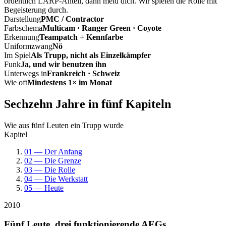
ordentlich LARP-Anteil, dann meld dich. Wir spielen die Rolle mit
Begeisterung durch.
Darstellung
PMC / Contractor
Farbschema
Multicam · Ranger Green · Coyote
Erkennung
Teampatch + Kennfarbe
Uniformzwang
Nö
Im Spiel
Als Trupp, nicht als Einzelkämpfer
Funk
Ja, und wir benutzen ihn
Unterwegs in
Frankreich · Schweiz
Wie oft
Mindestens 1× im Monat
Sechzehn Jahre in fünf Kapiteln
Wie aus fünf Leuten ein Trupp wurde
Kapitel
01 — Der Anfang
02 — Die Grenze
03 — Die Rolle
04 — Die Werkstatt
05 — Heute
2010
Fünf Leute, drei funktionierende AEGs