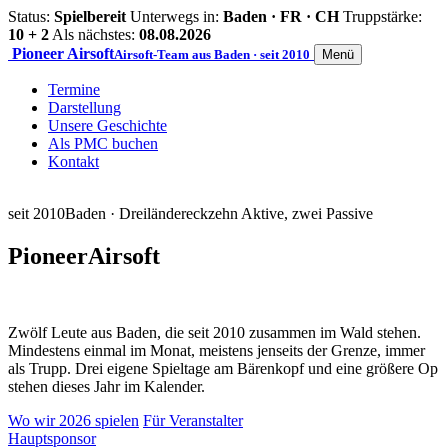
Status:
Spielbereit
Unterwegs in:
Baden · FR · CH
Truppstärke:
10 + 2
Als nächstes:
08.08.2026
Pioneer
Airsoft
Airsoft-Team aus Baden · seit 2010
Menü
Termine
Darstellung
Unsere Geschichte
Als PMC buchen
Kontakt
seit 2010
Baden · Dreiländereck
zehn Aktive, zwei Passive
Pioneer
Airsoft
Zwölf Leute aus Baden, die seit 2010 zusammen im Wald stehen.
Mindestens einmal im Monat, meistens jenseits der Grenze, immer
als Trupp. Drei eigene Spieltage am Bärenkopf und eine größere Op
stehen dieses Jahr im Kalender.
Wo wir 2026 spielen
Für Veranstalter
Hauptsponsor