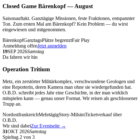
Closed Game Bärenkopf — August
Saisonauftakt. Ganztägige Missionen, feste Fraktionen, entspannter
Ton. Zum ersten Mal am Bärenkopf? Kein Problem — du wirst
eingewiesen und mitgenommen.
Bärenkopf
Ganztags
Plätze begrenzt
Fair Play
Anmeldung offen
Jetzt anmelden
19
SEP 2026
Samstag
Da fahren wir hin
Operation Tritium
Metz, ein zerstörter Militärkomplex, verschwundene Geologen und
eine Reporterin, deren Kamera man ohne sie wiedergefunden hat.
O.B.D. schreibt jedes Jahr eine Geschichte, in der man wirklich
mitspielen kann — genau unser Format. Wir reisen als geschlossener
Trupp an.
Nordostfrankreich
Mehrtägig
Story-Milsim
Ticketverkauf über
O.B.D.
Wir sind dabei
Zur Eventseite →
31
OKT 2026
Samstag
Spieltag 2 von 3