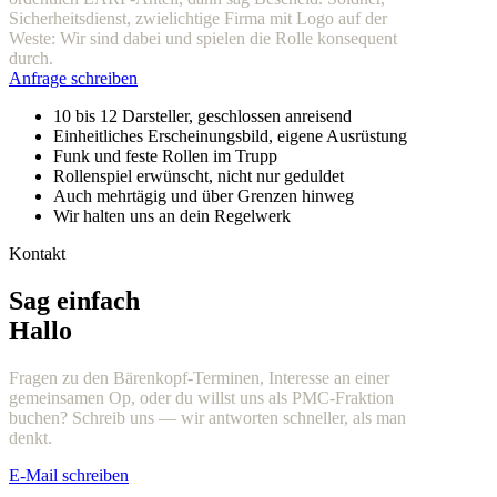
Sicherheitsdienst, zwielichtige Firma mit Logo auf der
Weste: Wir sind dabei und spielen die Rolle konsequent
durch.
Anfrage schreiben
10 bis 12 Darsteller, geschlossen anreisend
Einheitliches Erscheinungsbild, eigene Ausrüstung
Funk und feste Rollen im Trupp
Rollenspiel erwünscht, nicht nur geduldet
Auch mehrtägig und über Grenzen hinweg
Wir halten uns an dein Regelwerk
Kontakt
Sag einfach
Hallo
Fragen zu den Bärenkopf-Terminen, Interesse an einer
gemeinsamen Op, oder du willst uns als PMC-Fraktion
buchen? Schreib uns — wir antworten schneller, als man
denkt.
E-Mail schreiben