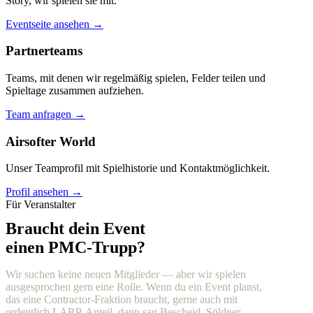
Story, wir spielen sie mit.
Eventseite ansehen →
Partnerteams
Teams, mit denen wir regelmäßig spielen, Felder teilen und
Spieltage zusammen aufziehen.
Team anfragen →
Airsofter World
Unser Teamprofil mit Spielhistorie und Kontaktmöglichkeit.
Profil ansehen →
Für Veranstalter
Braucht dein Event
einen PMC-Trupp?
Wir suchen keine neuen Mitglieder — aber wir spielen
ausgesprochen gern eine Rolle. Wenn du ein Event planst,
das eine Contractor-Fraktion braucht, gerne auch mit
ordentlich LARP-Anteil, dann sag Bescheid. Söldner,