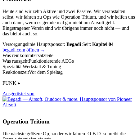
Heute sind wir zehn Aktive und zwei Passive. Wir veranstalten
selbst, wir fahren zu Ops wie Operation Tritium, und wir helfen uns
auch dann, wenn es gerade mal gar nicht um Airsoft geht.
Eingetragener Verein sind wir übrigens immer noch nicht — und
das bleibt auch so.
Versorgungslinie
Hauptsponsor:
Begadi
Seit:
Kapitel 04
begadi.com öffnen →
Was reinkommt
Ersatzteile
Was rausgeht
Funktionierende AEGs
Spezialität
Werkstatt & Tuning
Reaktionszeit
Vor dem Spieltag
FUNK ▸
Ausgerüstet von
Operation Tritium
Die nächste größere Op, zu der wir fahren. O.B.D. schreibt die