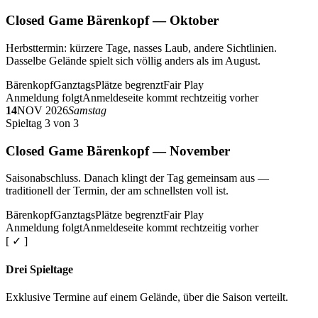
Closed Game Bärenkopf — Oktober
Herbsttermin: kürzere Tage, nasses Laub, andere Sichtlinien.
Dasselbe Gelände spielt sich völlig anders als im August.
Bärenkopf
Ganztags
Plätze begrenzt
Fair Play
Anmeldung folgt
Anmeldeseite kommt rechtzeitig vorher
14
NOV 2026
Samstag
Spieltag 3 von 3
Closed Game Bärenkopf — November
Saisonabschluss. Danach klingt der Tag gemeinsam aus —
traditionell der Termin, der am schnellsten voll ist.
Bärenkopf
Ganztags
Plätze begrenzt
Fair Play
Anmeldung folgt
Anmeldeseite kommt rechtzeitig vorher
[ ✓ ]
Drei Spieltage
Exklusive Termine auf einem Gelände, über die Saison verteilt.