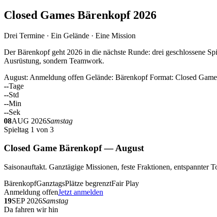
Closed Games Bärenkopf 2026
Drei Termine · Ein Gelände · Eine Mission
Der Bärenkopf geht 2026 in die nächste Runde: drei geschlossene Spi
Ausrüstung, sondern Teamwork.
August: Anmeldung offen
Gelände: Bärenkopf
Format: Closed Game
--
Tage
--
Std
--
Min
--
Sek
08
AUG 2026
Samstag
Spieltag 1 von 3
Closed Game Bärenkopf — August
Saisonauftakt. Ganztägige Missionen, feste Fraktionen, entspannt
Bärenkopf
Ganztags
Plätze begrenzt
Fair Play
Anmeldung offen
Jetzt anmelden
19
SEP 2026
Samstag
Da fahren wir hin