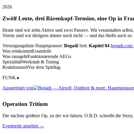
2026
Zwölf Leute, drei Bärenkopf-Termine, eine Op in Fra
Heute sind wir zehn Aktive und zwei Passive. Wir veranstalten selbst
Verein sind wir übrigens immer noch nicht — und das bleibt auch so.
Versorgungslinie
Hauptsponsor:
Begadi
Seit:
Kapitel 04
begadi.com
Was reinkommt
Ersatzteile
Was rausgeht
Funktionierende AEGs
Spezialität
Werkstatt & Tuning
Reaktionszeit
Vor dem Spieltag
FUNK ▸
Ausgerüstet von
Operation Tritium
Die nächste größere Op, zu der wir fahren. O.B.D. schreibt die Story, 
Eventseite ansehen →