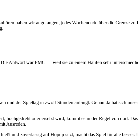
 aufzuhören haben wir angefangen, jedes Wochenende über die Grenze z
g.
? Die Antwort war PMC — weil sie zu einem Haufen sehr unterschiedlic
ken und der Spieltag in zwölf Stunden anfängt. Genau da hat sich uns
t, hochgedreht oder ersetzt wird, kommt es in der Regel von dort. Das
mit Ausreden.
hießt und zuverlässig auf Hopup sitzt, macht das Spiel für alle besser. D