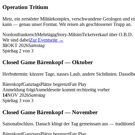
Operation Tritium
Metz, ein zerstörter Militärkomplex, verschwundene Geologen und ein
kann — genau unser Format. Wir reisen als geschlossener Trupp an.
Nordostfrankreich
Mehrtägig
Story-Milsim
Ticketverkauf über O.B.D.
Wir sind dabei
Zur Eventseite →
31
OKT 2026
Samstag
Spieltag 2 von 3
Closed Game Bärenkopf — Oktober
Herbsttermin: kürzere Tage, nasses Laub, andere Sichtlinien. Dasselbe
Bärenkopf
Ganztags
Plätze begrenzt
Fair Play
Anmeldung folgt
Anmeldeseite kommt rechtzeitig vorher
14
NOV 2026
Samstag
Spieltag 3 von 3
Closed Game Bärenkopf — November
Saisonabschluss. Danach klingt der Tag gemeinsam aus — traditionell 
Bärenkopf
Ganztags
Plätze begrenzt
Fair Play