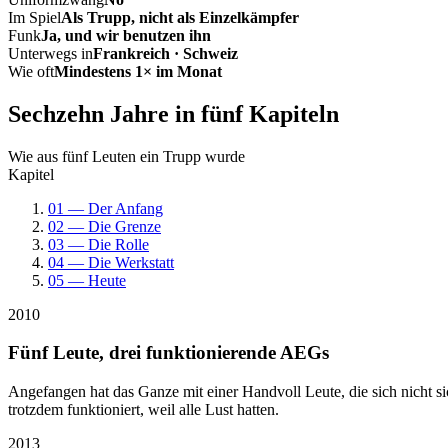
Im Spiel
Als Trupp, nicht als Einzelkämpfer
Funk
Ja, und wir benutzen ihn
Unterwegs in
Frankreich · Schweiz
Wie oft
Mindestens 1× im Monat
Sechzehn Jahre in fünf Kapiteln
Wie aus fünf Leuten ein Trupp wurde
Kapitel
01 — Der Anfang
02 — Die Grenze
03 — Die Rolle
04 — Die Werkstatt
05 — Heute
2010
Fünf Leute, drei funktionierende AEGs
Angefangen hat das Ganze mit einer Handvoll Leute, die sich nicht 
trotzdem funktioniert, weil alle Lust hatten.
2013