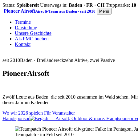
Status:
Spielbereit
Unterwegs in:
Baden · FR · CH
Truppstärke:
10 
Pioneer
Airsoft
Airsoft-Team aus Baden · seit 2010
Menü
Termine
Darstellung
Unsere Geschichte
Als PMC buchen
Kontakt
seit 2010
Baden · Dreiländereck
zehn Aktive, zwei Passive
Pioneer
Airsoft
Zwölf Leute aus Baden, die seit 2010 zusammen im Wald stehen. Mind
dieses Jahr im Kalender.
Wo wir 2026 spielen
Für Veranstalter
Hauptsponsor
Teampatch · im Feld seit 2010