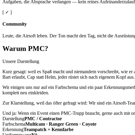
Aufgaben, die Absprache verlangen — kein reines Aufeinanderzulauf
[ ✓ ]
Community
Leute, die Airsoft leben. Der Ton macht den Tag, nicht die Ausrüstun
Warum PMC?
Unsere Darstellung
Kurz gesagt: weil es Spaß macht und niemandem vorschreibt, wie er a
Bart erlaubt, Cap statt Helm, jeder rüstet sich nach eigenem Kopf aus.
Wir einigen uns nur auf ein Farbschema und ein paar Erkennungsmerkm
komplett neu einkleiden.
Zur Klarstellung, weil das öfter gefragt wird: Wir sind ein Airsoft-T
Und ja: Wenn ein Event einen PMC-Trupp braucht, gerne auch mit ord
Darstellung
PMC / Contractor
Farbschema
Multicam · Ranger Green · Coyote
Erkennung
Teampatch + Kennfarbe
Uniformzwang
Nö