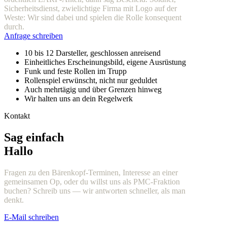
Sicherheitsdienst, zwielichtige Firma mit Logo auf der
Weste: Wir sind dabei und spielen die Rolle konsequent
durch.
Anfrage schreiben
10 bis 12 Darsteller, geschlossen anreisend
Einheitliches Erscheinungsbild, eigene Ausrüstung
Funk und feste Rollen im Trupp
Rollenspiel erwünscht, nicht nur geduldet
Auch mehrtägig und über Grenzen hinweg
Wir halten uns an dein Regelwerk
Kontakt
Sag einfach
Hallo
Fragen zu den Bärenkopf-Terminen, Interesse an einer
gemeinsamen Op, oder du willst uns als PMC-Fraktion
buchen? Schreib uns — wir antworten schneller, als man
denkt.
E-Mail schreiben