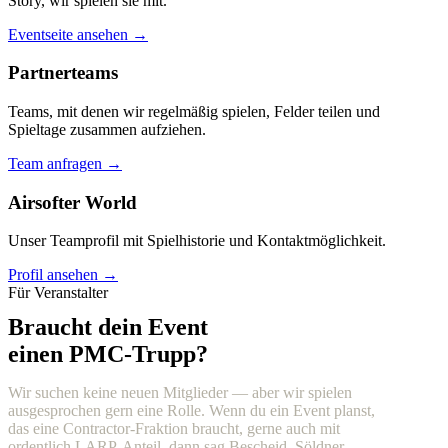
Story, wir spielen sie mit.
Eventseite ansehen →
Partnerteams
Teams, mit denen wir regelmäßig spielen, Felder teilen und
Spieltage zusammen aufziehen.
Team anfragen →
Airsofter World
Unser Teamprofil mit Spielhistorie und Kontaktmöglichkeit.
Profil ansehen →
Für Veranstalter
Braucht dein Event
einen PMC-Trupp?
Wir suchen keine neuen Mitglieder — aber wir spielen
ausgesprochen gern eine Rolle. Wenn du ein Event planst,
das eine Contractor-Fraktion braucht, gerne auch mit
ordentlich LARP-Anteil, dann sag Bescheid. Söldner,