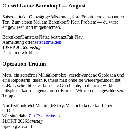
Closed Game Bärenkopf — August
Saisonauftakt. Ganztägige Missionen, feste Fraktionen, entspannter
Ton. Zum ersten Mal am Bärenkopf? Kein Problem — du wirst
eingewiesen und mitgenommen.
Bärenkopf
Ganztags
Plätze begrenzt
Fair Play
Anmeldung offen
Jetzt anmelden
19
SEP 2026
Samstag
Da fahren wir hin
Operation Tritium
Metz, ein zerstörter Militärkomplex, verschwundene Geologen und
eine Reporterin, deren Kamera man ohne sie wiedergefunden hat.
O.B.D. schreibt jedes Jahr eine Geschichte, in der man wirklich
mitspielen kann — genau unser Format. Wir reisen als geschlossener
Trupp an.
Nordostfrankreich
Mehrtägig
Story-Milsim
Ticketverkauf über
O.B.D.
Wir sind dabei
Zur Eventseite →
31
OKT 2026
Samstag
Spieltag 2 von 3