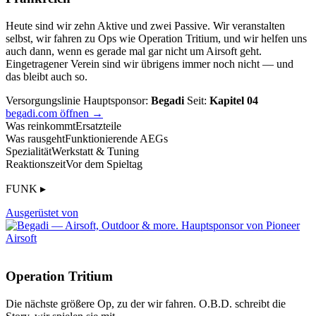
Heute sind wir zehn Aktive und zwei Passive. Wir veranstalten
selbst, wir fahren zu Ops wie Operation Tritium, und wir helfen uns
auch dann, wenn es gerade mal gar nicht um Airsoft geht.
Eingetragener Verein sind wir übrigens immer noch nicht — und
das bleibt auch so.
Versorgungslinie
Hauptsponsor:
Begadi
Seit:
Kapitel 04
begadi.com öffnen →
Was reinkommt
Ersatzteile
Was rausgeht
Funktionierende AEGs
Spezialität
Werkstatt & Tuning
Reaktionszeit
Vor dem Spieltag
FUNK ▸
Ausgerüstet von
Operation Tritium
Die nächste größere Op, zu der wir fahren. O.B.D. schreibt die