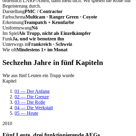
ordentlich LARP-Anteil, dann meld dich. Wir spielen die Rolle mit
Begeisterung durch.
Darstellung
PMC / Contractor
Farbschema
Multicam · Ranger Green · Coyote
Erkennung
Teampatch + Kennfarbe
Uniformzwang
Nö
Im Spiel
Als Trupp, nicht als Einzelkämpfer
Funk
Ja, und wir benutzen ihn
Unterwegs in
Frankreich · Schweiz
Wie oft
Mindestens 1× im Monat
Sechzehn Jahre in fünf Kapiteln
Wie aus fünf Leuten ein Trupp wurde
Kapitel
01 — Der Anfang
02 — Die Grenze
03 — Die Rolle
04 — Die Werkstatt
05 — Heute
2010
Fünf Leute, drei funktionierende AEGs