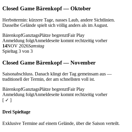
Closed Game Bärenkopf — Oktober
Herbsttermin: kürzere Tage, nasses Laub, andere Sichtlinien.
Dasselbe Gelände spielt sich völlig anders als im August.
Bärenkopf
Ganztags
Plätze begrenzt
Fair Play
Anmeldung folgt
Anmeldeseite kommt rechtzeitig vorher
14
NOV 2026
Samstag
Spieltag 3 von 3
Closed Game Bärenkopf — November
Saisonabschluss. Danach klingt der Tag gemeinsam aus —
traditionell der Termin, der am schnellsten voll ist.
Bärenkopf
Ganztags
Plätze begrenzt
Fair Play
Anmeldung folgt
Anmeldeseite kommt rechtzeitig vorher
[ ✓ ]
Drei Spieltage
Exklusive Termine auf einem Gelände, über die Saison verteilt.