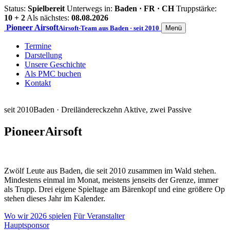
Status:
Spielbereit
Unterwegs in:
Baden · FR · CH
Truppstärke:
10 + 2
Als nächstes:
08.08.2026
Pioneer
Airsoft
Airsoft-Team aus Baden · seit 2010
Menü
Termine
Darstellung
Unsere Geschichte
Als PMC buchen
Kontakt
seit 2010
Baden · Dreiländereck
zehn Aktive, zwei Passive
Pioneer
Airsoft
Zwölf Leute aus Baden, die seit 2010 zusammen im Wald stehen.
Mindestens einmal im Monat, meistens jenseits der Grenze, immer
als Trupp. Drei eigene Spieltage am Bärenkopf und eine größere Op
stehen dieses Jahr im Kalender.
Wo wir 2026 spielen
Für Veranstalter
Hauptsponsor