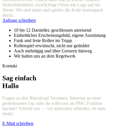
Sicherheitsdienst, zwielichtige Firma mit Logo auf der
Weste: Wir sind dabei und spielen die Rolle konsequent
durch.
Anfrage schreiben
10 bis 12 Darsteller, geschlossen anreisend
Einheitliches Erscheinungsbild, eigene Ausrüstung
Funk und feste Rollen im Trupp
Rollenspiel erwünscht, nicht nur geduldet
Auch mehrtägig und über Grenzen hinweg
Wir halten uns an dein Regelwerk
Kontakt
Sag einfach
Hallo
Fragen zu den Bärenkopf-Terminen, Interesse an einer
gemeinsamen Op, oder du willst uns als PMC-Fraktion
buchen? Schreib uns — wir antworten schneller, als man
denkt.
E-Mail schreiben