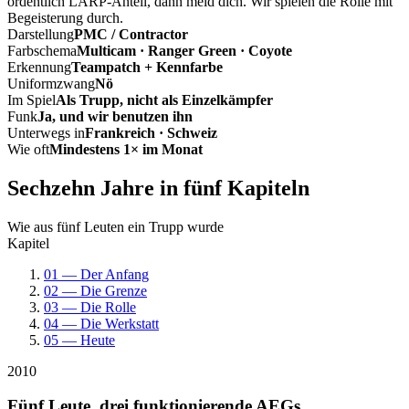
ordentlich LARP-Anteil, dann meld dich. Wir spielen die Rolle mit
Begeisterung durch.
Darstellung
PMC / Contractor
Farbschema
Multicam · Ranger Green · Coyote
Erkennung
Teampatch + Kennfarbe
Uniformzwang
Nö
Im Spiel
Als Trupp, nicht als Einzelkämpfer
Funk
Ja, und wir benutzen ihn
Unterwegs in
Frankreich · Schweiz
Wie oft
Mindestens 1× im Monat
Sechzehn Jahre in fünf Kapiteln
Wie aus fünf Leuten ein Trupp wurde
Kapitel
01 — Der Anfang
02 — Die Grenze
03 — Die Rolle
04 — Die Werkstatt
05 — Heute
2010
Fünf Leute, drei funktionierende AEGs