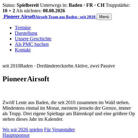
Status:
Spielbereit
Unterwegs in:
Baden · FR · CH
Truppstärke:
10 + 2
Als nächstes:
08.08.2026
Pioneer
Airsoft
Airsoft-Team aus Baden · seit 2010
Menü
Termine
Darstellung
Unsere Geschichte
Als PMC buchen
Kontakt
seit 2010
Baden · Dreiländereck
zehn Aktive, zwei Passive
Pioneer
Airsoft
Zwölf Leute aus Baden, die seit 2010 zusammen im Wald stehen.
Mindestens einmal im Monat, meistens jenseits der Grenze, immer
als Trupp. Drei eigene Spieltage am Bärenkopf und eine größere Op
stehen dieses Jahr im Kalender.
Wo wir 2026 spielen
Für Veranstalter
Hauptsponsor