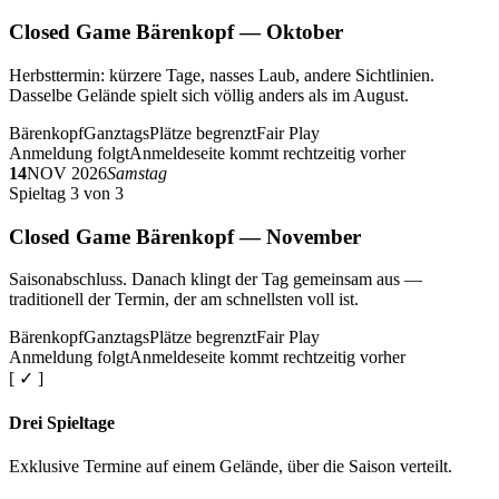
Closed Game Bärenkopf — Oktober
Herbsttermin: kürzere Tage, nasses Laub, andere Sichtlinien.
Dasselbe Gelände spielt sich völlig anders als im August.
Bärenkopf
Ganztags
Plätze begrenzt
Fair Play
Anmeldung folgt
Anmeldeseite kommt rechtzeitig vorher
14
NOV 2026
Samstag
Spieltag 3 von 3
Closed Game Bärenkopf — November
Saisonabschluss. Danach klingt der Tag gemeinsam aus —
traditionell der Termin, der am schnellsten voll ist.
Bärenkopf
Ganztags
Plätze begrenzt
Fair Play
Anmeldung folgt
Anmeldeseite kommt rechtzeitig vorher
[ ✓ ]
Drei Spieltage
Exklusive Termine auf einem Gelände, über die Saison verteilt.