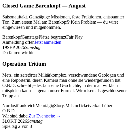
Closed Game Bärenkopf — August
Saisonauftakt. Ganztägige Missionen, feste Fraktionen, entspannter
Ton. Zum ersten Mal am Bärenkopf? Kein Problem — du wirst
eingewiesen und mitgenommen.
Bärenkopf
Ganztags
Plätze begrenzt
Fair Play
Anmeldung offen
Jetzt anmelden
19
SEP 2026
Samstag
Da fahren wir hin
Operation Tritium
Metz, ein zerstörter Militärkomplex, verschwundene Geologen und
eine Reporterin, deren Kamera man ohne sie wiedergefunden hat.
O.B.D. schreibt jedes Jahr eine Geschichte, in der man wirklich
mitspielen kann — genau unser Format. Wir reisen als geschlossener
Trupp an.
Nordostfrankreich
Mehrtägig
Story-Milsim
Ticketverkauf über
O.B.D.
Wir sind dabei
Zur Eventseite →
31
OKT 2026
Samstag
Spieltag 2 von 3