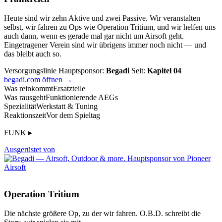
Heute sind wir zehn Aktive und zwei Passive. Wir veranstalten
selbst, wir fahren zu Ops wie Operation Tritium, und wir helfen uns
auch dann, wenn es gerade mal gar nicht um Airsoft geht.
Eingetragener Verein sind wir übrigens immer noch nicht — und
das bleibt auch so.
Versorgungslinie
Hauptsponsor:
Begadi
Seit:
Kapitel 04
begadi.com öffnen →
Was reinkommt
Ersatzteile
Was rausgeht
Funktionierende AEGs
Spezialität
Werkstatt & Tuning
Reaktionszeit
Vor dem Spieltag
FUNK ▸
Ausgerüstet von
Operation Tritium
Die nächste größere Op, zu der wir fahren. O.B.D. schreibt die