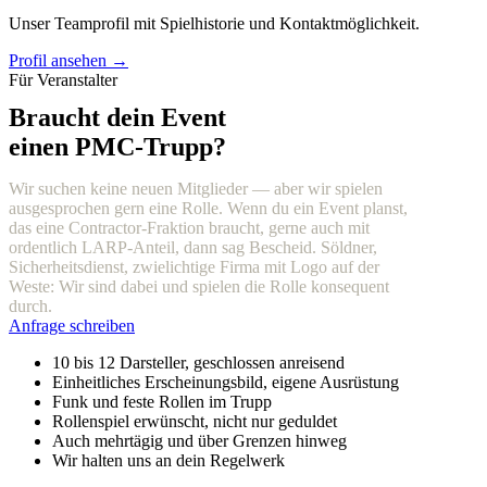
Unser Teamprofil mit Spielhistorie und Kontaktmöglichkeit.
Profil ansehen →
Für Veranstalter
Braucht dein Event
einen PMC-Trupp?
Wir suchen keine neuen Mitglieder — aber wir spielen
ausgesprochen gern eine Rolle. Wenn du ein Event planst,
das eine Contractor-Fraktion braucht, gerne auch mit
ordentlich LARP-Anteil, dann sag Bescheid. Söldner,
Sicherheitsdienst, zwielichtige Firma mit Logo auf der
Weste: Wir sind dabei und spielen die Rolle konsequent
durch.
Anfrage schreiben
10 bis 12 Darsteller, geschlossen anreisend
Einheitliches Erscheinungsbild, eigene Ausrüstung
Funk und feste Rollen im Trupp
Rollenspiel erwünscht, nicht nur geduldet
Auch mehrtägig und über Grenzen hinweg
Wir halten uns an dein Regelwerk