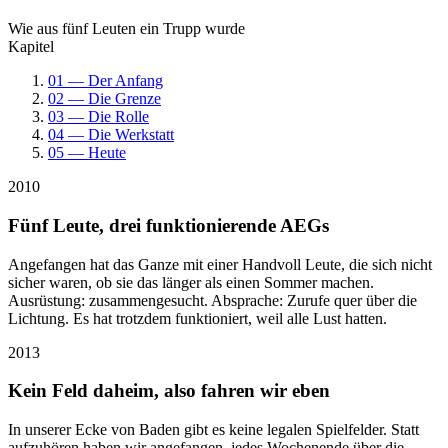
Wie aus fünf Leuten ein Trupp wurde
Kapitel
01 — Der Anfang
02 — Die Grenze
03 — Die Rolle
04 — Die Werkstatt
05 — Heute
2010
Fünf Leute, drei funktionierende AEGs
Angefangen hat das Ganze mit einer Handvoll Leute, die sich nicht
sicher waren, ob sie das länger als einen Sommer machen.
Ausrüstung: zusammengesucht. Absprache: Zurufe quer über die
Lichtung. Es hat trotzdem funktioniert, weil alle Lust hatten.
2013
Kein Feld daheim, also fahren wir eben
In unserer Ecke von Baden gibt es keine legalen Spielfelder. Statt
aufzuhören haben wir angefangen, jedes Wochenende über die