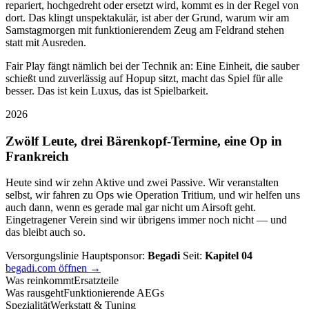
repariert, hochgedreht oder ersetzt wird, kommt es in der Regel von
dort. Das klingt unspektakulär, ist aber der Grund, warum wir am
Samstagmorgen mit funktionierendem Zeug am Feldrand stehen
statt mit Ausreden.
Fair Play fängt nämlich bei der Technik an: Eine Einheit, die sauber
schießt und zuverlässig auf Hopup sitzt, macht das Spiel für alle
besser. Das ist kein Luxus, das ist Spielbarkeit.
2026
Zwölf Leute, drei Bärenkopf-Termine, eine Op in
Frankreich
Heute sind wir zehn Aktive und zwei Passive. Wir veranstalten
selbst, wir fahren zu Ops wie Operation Tritium, und wir helfen uns
auch dann, wenn es gerade mal gar nicht um Airsoft geht.
Eingetragener Verein sind wir übrigens immer noch nicht — und
das bleibt auch so.
Versorgungslinie
Hauptsponsor:
Begadi
Seit:
Kapitel 04
begadi.com öffnen →
Was reinkommt
Ersatzteile
Was rausgeht
Funktionierende AEGs
Spezialität
Werkstatt & Tuning