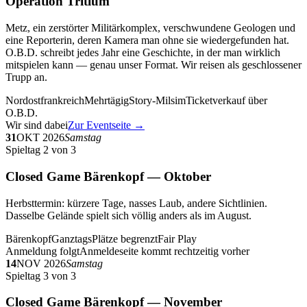
Operation Tritium
Metz, ein zerstörter Militärkomplex, verschwundene Geologen und
eine Reporterin, deren Kamera man ohne sie wiedergefunden hat.
O.B.D. schreibt jedes Jahr eine Geschichte, in der man wirklich
mitspielen kann — genau unser Format. Wir reisen als geschlossener
Trupp an.
Nordostfrankreich
Mehrtägig
Story-Milsim
Ticketverkauf über
O.B.D.
Wir sind dabei
Zur Eventseite →
31
OKT 2026
Samstag
Spieltag 2 von 3
Closed Game Bärenkopf — Oktober
Herbsttermin: kürzere Tage, nasses Laub, andere Sichtlinien.
Dasselbe Gelände spielt sich völlig anders als im August.
Bärenkopf
Ganztags
Plätze begrenzt
Fair Play
Anmeldung folgt
Anmeldeseite kommt rechtzeitig vorher
14
NOV 2026
Samstag
Spieltag 3 von 3
Closed Game Bärenkopf — November