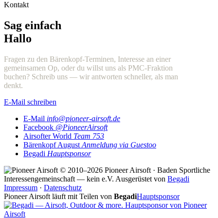
Kontakt
Sag einfach
Hallo
Fragen zu den Bärenkopf-Terminen, Interesse an einer
gemeinsamen Op, oder du willst uns als PMC-Fraktion
buchen? Schreib uns — wir antworten schneller, als man
denkt.
E-Mail schreiben
E-Mail
info@pioneer-airsoft.de
Facebook
@PioneerAirsoft
Airsofter World
Team 753
Bärenkopf August
Anmeldung via Guestoo
Begadi
Hauptsponsor
© 2010–2026 Pioneer Airsoft · Baden
Sportliche
Interessengemeinschaft — kein e.V.
Ausgerüstet von
Begadi
Impressum
·
Datenschutz
Pioneer Airsoft läuft mit Teilen von
Begadi
Hauptsponsor