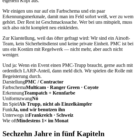
eigenem Kopf aus.
Wir einigen uns nur auf ein Farbschema und ein paar
Erkennungsmerkmale, damit man im Feld sofort weiß, wer zu wem
gehört. Der Rest ist Geschmackssache. Wer bei uns mitspielt, muss
sich also nicht komplett neu einkleiden.
Zur Klarstellung, weil das öfter gefragt wird: Wir sind ein Airsoft-
Team, kein Sicherheitsdienst und keine private Einheit. PMC ist bei
uns ein Kostüm mit Regelwerk — nicht mehr, aber auch nicht
weniger.
Und ja: Wenn ein Event einen PMC-Trupp braucht, gerne auch mit
ordentlich LARP-Anteil, dann meld dich. Wir spielen die Rolle mit
Begeisterung durch.
Darstellung
PMC / Contractor
Farbschema
Multicam · Ranger Green · Coyote
Erkennung
Teampatch + Kennfarbe
Uniformzwang
Nö
Im Spiel
Als Trupp, nicht als Einzelkämpfer
Funk
Ja, und wir benutzen ihn
Unterwegs in
Frankreich · Schweiz
Wie oft
Mindestens 1× im Monat
Sechzehn Jahre in fünf Kapiteln