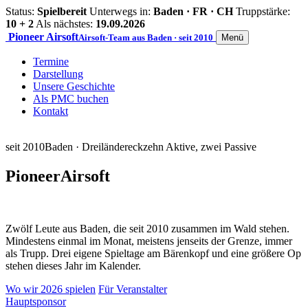
Status:
Spielbereit
Unterwegs in:
Baden · FR · CH
Truppstärke:
10 + 2
Als nächstes:
19.09.2026
Pioneer
Airsoft
Airsoft-Team aus Baden · seit 2010
Menü
Termine
Darstellung
Unsere Geschichte
Als PMC buchen
Kontakt
seit 2010
Baden · Dreiländereck
zehn Aktive, zwei Passive
Pioneer
Airsoft
Zwölf Leute aus Baden, die seit 2010 zusammen im Wald stehen.
Mindestens einmal im Monat, meistens jenseits der Grenze, immer
als Trupp. Drei eigene Spieltage am Bärenkopf und eine größere Op
stehen dieses Jahr im Kalender.
Wo wir 2026 spielen
Für Veranstalter
Hauptsponsor