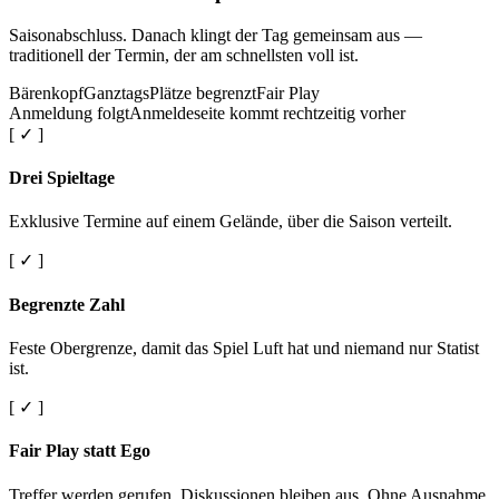
Saisonabschluss. Danach klingt der Tag gemeinsam aus —
traditionell der Termin, der am schnellsten voll ist.
Bärenkopf
Ganztags
Plätze begrenzt
Fair Play
Anmeldung folgt
Anmeldeseite kommt rechtzeitig vorher
[ ✓ ]
Drei Spieltage
Exklusive Termine auf einem Gelände, über die Saison verteilt.
[ ✓ ]
Begrenzte Zahl
Feste Obergrenze, damit das Spiel Luft hat und niemand nur Statist
ist.
[ ✓ ]
Fair Play statt Ego
Treffer werden gerufen. Diskussionen bleiben aus. Ohne Ausnahme.