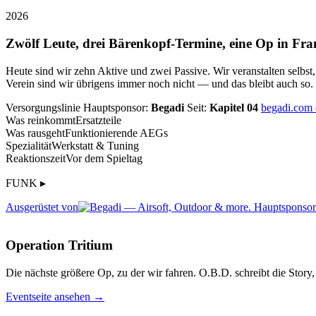
2026
Zwölf Leute, drei Bärenkopf-Termine, eine Op in Fra
Heute sind wir zehn Aktive und zwei Passive. Wir veranstalten selbst
Verein sind wir übrigens immer noch nicht — und das bleibt auch so.
Versorgungslinie
Hauptsponsor:
Begadi
Seit:
Kapitel 04
begadi.com
Was reinkommt
Ersatzteile
Was rausgeht
Funktionierende AEGs
Spezialität
Werkstatt & Tuning
Reaktionszeit
Vor dem Spieltag
FUNK ▸
Ausgerüstet von
Operation Tritium
Die nächste größere Op, zu der wir fahren. O.B.D. schreibt die Story, 
Eventseite ansehen →