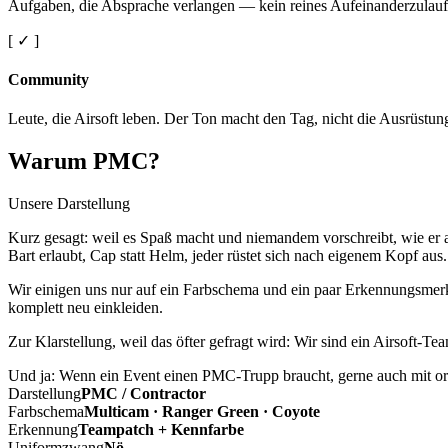
Aufgaben, die Absprache verlangen — kein reines Aufeinanderzulauf
[ ✓ ]
Community
Leute, die Airsoft leben. Der Ton macht den Tag, nicht die Ausrüstun
Warum PMC?
Unsere Darstellung
Kurz gesagt: weil es Spaß macht und niemandem vorschreibt, wie er a
Bart erlaubt, Cap statt Helm, jeder rüstet sich nach eigenem Kopf aus.
Wir einigen uns nur auf ein Farbschema und ein paar Erkennungsmerkm
komplett neu einkleiden.
Zur Klarstellung, weil das öfter gefragt wird: Wir sind ein Airsoft-T
Und ja: Wenn ein Event einen PMC-Trupp braucht, gerne auch mit ord
Darstellung
PMC / Contractor
Farbschema
Multicam · Ranger Green · Coyote
Erkennung
Teampatch + Kennfarbe
Uniformzwang
Nö