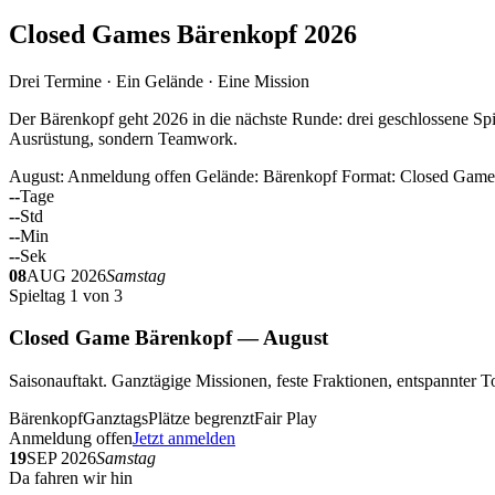
Closed Games Bärenkopf 2026
Drei Termine · Ein Gelände · Eine Mission
Der Bärenkopf geht 2026 in die nächste Runde: drei geschlossene Spi
Ausrüstung, sondern Teamwork.
August: Anmeldung offen
Gelände: Bärenkopf
Format: Closed Game
--
Tage
--
Std
--
Min
--
Sek
08
AUG 2026
Samstag
Spieltag 1 von 3
Closed Game Bärenkopf — August
Saisonauftakt. Ganztägige Missionen, feste Fraktionen, entspannt
Bärenkopf
Ganztags
Plätze begrenzt
Fair Play
Anmeldung offen
Jetzt anmelden
19
SEP 2026
Samstag
Da fahren wir hin