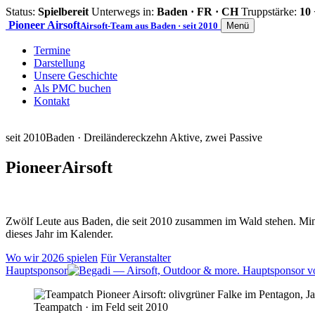
Status:
Spielbereit
Unterwegs in:
Baden · FR · CH
Truppstärke:
10 
Pioneer
Airsoft
Airsoft-Team aus Baden · seit 2010
Menü
Termine
Darstellung
Unsere Geschichte
Als PMC buchen
Kontakt
seit 2010
Baden · Dreiländereck
zehn Aktive, zwei Passive
Pioneer
Airsoft
Zwölf Leute aus Baden, die seit 2010 zusammen im Wald stehen. Mind
dieses Jahr im Kalender.
Wo wir 2026 spielen
Für Veranstalter
Hauptsponsor
Teampatch · im Feld seit 2010