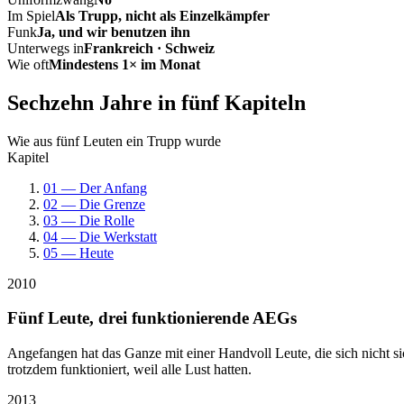
Im Spiel
Als Trupp, nicht als Einzelkämpfer
Funk
Ja, und wir benutzen ihn
Unterwegs in
Frankreich · Schweiz
Wie oft
Mindestens 1× im Monat
Sechzehn Jahre in fünf Kapiteln
Wie aus fünf Leuten ein Trupp wurde
Kapitel
01 — Der Anfang
02 — Die Grenze
03 — Die Rolle
04 — Die Werkstatt
05 — Heute
2010
Fünf Leute, drei funktionierende AEGs
Angefangen hat das Ganze mit einer Handvoll Leute, die sich nicht 
trotzdem funktioniert, weil alle Lust hatten.
2013