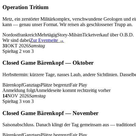
Operation Tritium
Metz, ein zerstörter Militärkomplex, verschwundene Geologen und ein
kann — genau unser Format. Wir reisen als geschlossener Trupp an.
Nordostfrankreich
Mehrtägig
Story-Milsim
Ticketverkauf über O.B.D.
Wir sind dabei
Zur Eventseite →
31
OKT 2026
Samstag
Spieltag 2 von 3
Closed Game Bärenkopf — Oktober
Herbsttermin: kürzere Tage, nasses Laub, andere Sichtlinien. Dasselbe
Bärenkopf
Ganztags
Plätze begrenzt
Fair Play
Anmeldung folgt
Anmeldeseite kommt rechtzeitig vorher
14
NOV 2026
Samstag
Spieltag 3 von 3
Closed Game Bärenkopf — November
Saisonabschluss. Danach klingt der Tag gemeinsam aus — traditionell 
Bärenkopf
Ganztags
Plätze begrenzt
Fair Play