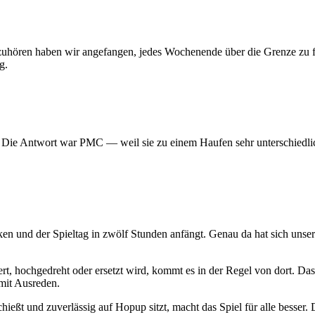
 aufzuhören haben wir angefangen, jedes Wochenende über die Grenze z
g.
? Die Antwort war PMC — weil sie zu einem Haufen sehr unterschiedlic
ken und der Spieltag in zwölf Stunden anfängt. Genau da hat sich uns
t, hochgedreht oder ersetzt wird, kommt es in der Regel von dort. Das
mit Ausreden.
hießt und zuverlässig auf Hopup sitzt, macht das Spiel für alle besser. D