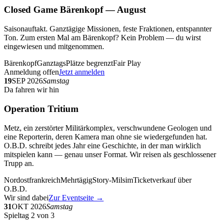
Closed Game Bärenkopf — August
Saisonauftakt. Ganztägige Missionen, feste Fraktionen, entspannter
Ton. Zum ersten Mal am Bärenkopf? Kein Problem — du wirst
eingewiesen und mitgenommen.
Bärenkopf
Ganztags
Plätze begrenzt
Fair Play
Anmeldung offen
Jetzt anmelden
19
SEP 2026
Samstag
Da fahren wir hin
Operation Tritium
Metz, ein zerstörter Militärkomplex, verschwundene Geologen und
eine Reporterin, deren Kamera man ohne sie wiedergefunden hat.
O.B.D. schreibt jedes Jahr eine Geschichte, in der man wirklich
mitspielen kann — genau unser Format. Wir reisen als geschlossener
Trupp an.
Nordostfrankreich
Mehrtägig
Story-Milsim
Ticketverkauf über
O.B.D.
Wir sind dabei
Zur Eventseite →
31
OKT 2026
Samstag
Spieltag 2 von 3