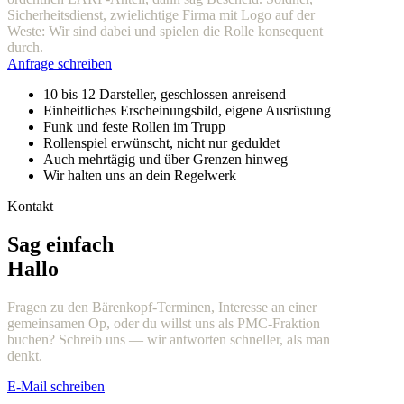
Sicherheitsdienst, zwielichtige Firma mit Logo auf der
Weste: Wir sind dabei und spielen die Rolle konsequent
durch.
Anfrage schreiben
10 bis 12 Darsteller, geschlossen anreisend
Einheitliches Erscheinungsbild, eigene Ausrüstung
Funk und feste Rollen im Trupp
Rollenspiel erwünscht, nicht nur geduldet
Auch mehrtägig und über Grenzen hinweg
Wir halten uns an dein Regelwerk
Kontakt
Sag einfach
Hallo
Fragen zu den Bärenkopf-Terminen, Interesse an einer
gemeinsamen Op, oder du willst uns als PMC-Fraktion
buchen? Schreib uns — wir antworten schneller, als man
denkt.
E-Mail schreiben