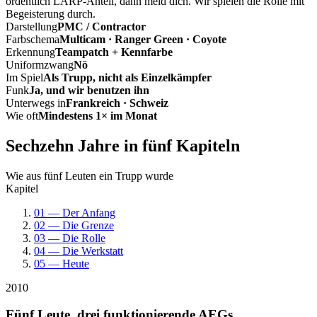
ordentlich LARP-Anteil, dann meld dich. Wir spielen die Rolle mit
Begeisterung durch.
Darstellung
PMC / Contractor
Farbschema
Multicam · Ranger Green · Coyote
Erkennung
Teampatch + Kennfarbe
Uniformzwang
Nö
Im Spiel
Als Trupp, nicht als Einzelkämpfer
Funk
Ja, und wir benutzen ihn
Unterwegs in
Frankreich · Schweiz
Wie oft
Mindestens 1× im Monat
Sechzehn Jahre in fünf Kapiteln
Wie aus fünf Leuten ein Trupp wurde
Kapitel
01 — Der Anfang
02 — Die Grenze
03 — Die Rolle
04 — Die Werkstatt
05 — Heute
2010
Fünf Leute, drei funktionierende AEGs