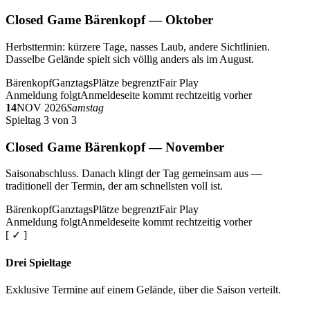
Closed Game Bärenkopf — Oktober
Herbsttermin: kürzere Tage, nasses Laub, andere Sichtlinien.
Dasselbe Gelände spielt sich völlig anders als im August.
Bärenkopf
Ganztags
Plätze begrenzt
Fair Play
Anmeldung folgt
Anmeldeseite kommt rechtzeitig vorher
14
NOV 2026
Samstag
Spieltag 3 von 3
Closed Game Bärenkopf — November
Saisonabschluss. Danach klingt der Tag gemeinsam aus —
traditionell der Termin, der am schnellsten voll ist.
Bärenkopf
Ganztags
Plätze begrenzt
Fair Play
Anmeldung folgt
Anmeldeseite kommt rechtzeitig vorher
[ ✓ ]
Drei Spieltage
Exklusive Termine auf einem Gelände, über die Saison verteilt.