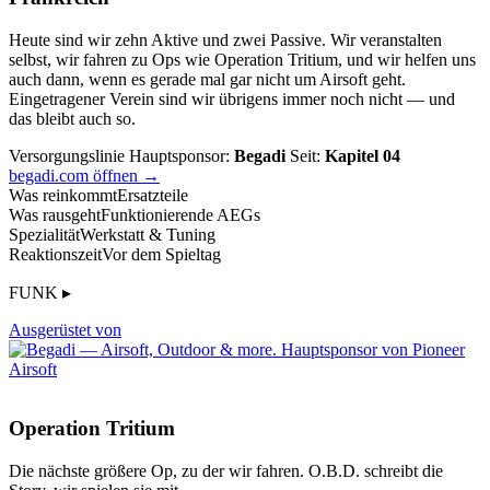
Heute sind wir zehn Aktive und zwei Passive. Wir veranstalten
selbst, wir fahren zu Ops wie Operation Tritium, und wir helfen uns
auch dann, wenn es gerade mal gar nicht um Airsoft geht.
Eingetragener Verein sind wir übrigens immer noch nicht — und
das bleibt auch so.
Versorgungslinie
Hauptsponsor:
Begadi
Seit:
Kapitel 04
begadi.com öffnen →
Was reinkommt
Ersatzteile
Was rausgeht
Funktionierende AEGs
Spezialität
Werkstatt & Tuning
Reaktionszeit
Vor dem Spieltag
FUNK ▸
Ausgerüstet von
Operation Tritium
Die nächste größere Op, zu der wir fahren. O.B.D. schreibt die