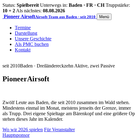
Status:
Spielbereit
Unterwegs in:
Baden · FR · CH
Truppstärke:
10 + 2
Als nächstes:
08.08.2026
Pioneer
Airsoft
Airsoft-Team aus Baden · seit 2010
Menü
Termine
Darstellung
Unsere Geschichte
Als PMC buchen
Kontakt
seit 2010
Baden · Dreiländereck
zehn Aktive, zwei Passive
Pioneer
Airsoft
Zwölf Leute aus Baden, die seit 2010 zusammen im Wald stehen.
Mindestens einmal im Monat, meistens jenseits der Grenze, immer
als Trupp. Drei eigene Spieltage am Bärenkopf und eine größere Op
stehen dieses Jahr im Kalender.
Wo wir 2026 spielen
Für Veranstalter
Hauptsponsor