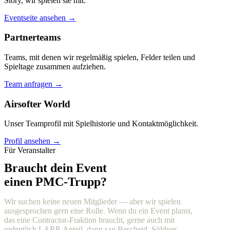
Story, wir spielen sie mit.
Eventseite ansehen →
Partnerteams
Teams, mit denen wir regelmäßig spielen, Felder teilen und
Spieltage zusammen aufziehen.
Team anfragen →
Airsofter World
Unser Teamprofil mit Spielhistorie und Kontaktmöglichkeit.
Profil ansehen →
Für Veranstalter
Braucht dein Event
einen PMC-Trupp?
Wir suchen keine neuen Mitglieder — aber wir spielen
ausgesprochen gern eine Rolle. Wenn du ein Event planst,
das eine Contractor-Fraktion braucht, gerne auch mit
ordentlich LARP-Anteil, dann sag Bescheid. Söldner,