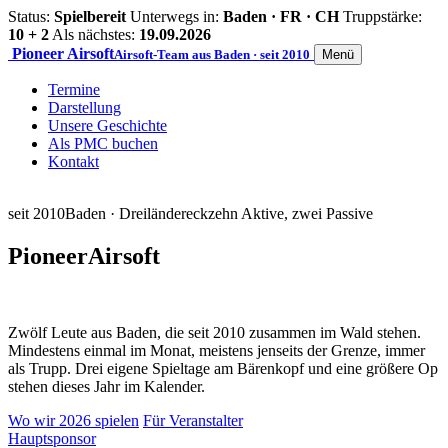
Status:
Spielbereit
Unterwegs in:
Baden · FR · CH
Truppstärke:
10 + 2
Als nächstes:
19.09.2026
Pioneer
Airsoft
Airsoft-Team aus Baden · seit 2010
Menü
Termine
Darstellung
Unsere Geschichte
Als PMC buchen
Kontakt
seit 2010
Baden · Dreiländereck
zehn Aktive, zwei Passive
Pioneer
Airsoft
Zwölf Leute aus Baden, die seit 2010 zusammen im Wald stehen.
Mindestens einmal im Monat, meistens jenseits der Grenze, immer
als Trupp. Drei eigene Spieltage am Bärenkopf und eine größere Op
stehen dieses Jahr im Kalender.
Wo wir 2026 spielen
Für Veranstalter
Hauptsponsor