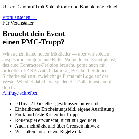
Unser Teamprofil mit Spielhistorie und Kontaktmöglichkeit.
Profil ansehen →
Für Veranstalter
Braucht dein Event
einen PMC-Trupp?
Wir suchen keine neuen Mitglieder — aber wir spielen
ausgesprochen gern eine Rolle. Wenn du ein Event planst,
das eine Contractor-Fraktion braucht, gerne auch mit
ordentlich LARP-Anteil, dann sag Bescheid. Söldner,
Sicherheitsdienst, zwielichtige Firma mit Logo auf der
Weste: Wir sind dabei und spielen die Rolle konsequent
durch.
Anfrage schreiben
10 bis 12 Darsteller, geschlossen anreisend
Einheitliches Erscheinungsbild, eigene Ausrüstung
Funk und feste Rollen im Trupp
Rollenspiel erwünscht, nicht nur geduldet
Auch mehrtägig und über Grenzen hinweg
Wir halten uns an dein Regelwerk