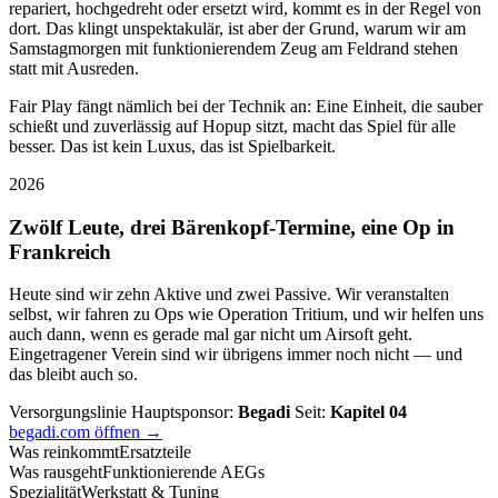
repariert, hochgedreht oder ersetzt wird, kommt es in der Regel von
dort. Das klingt unspektakulär, ist aber der Grund, warum wir am
Samstagmorgen mit funktionierendem Zeug am Feldrand stehen
statt mit Ausreden.
Fair Play fängt nämlich bei der Technik an: Eine Einheit, die sauber
schießt und zuverlässig auf Hopup sitzt, macht das Spiel für alle
besser. Das ist kein Luxus, das ist Spielbarkeit.
2026
Zwölf Leute, drei Bärenkopf-Termine, eine Op in
Frankreich
Heute sind wir zehn Aktive und zwei Passive. Wir veranstalten
selbst, wir fahren zu Ops wie Operation Tritium, und wir helfen uns
auch dann, wenn es gerade mal gar nicht um Airsoft geht.
Eingetragener Verein sind wir übrigens immer noch nicht — und
das bleibt auch so.
Versorgungslinie
Hauptsponsor:
Begadi
Seit:
Kapitel 04
begadi.com öffnen →
Was reinkommt
Ersatzteile
Was rausgeht
Funktionierende AEGs
Spezialität
Werkstatt & Tuning