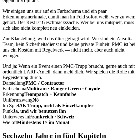
eigenem Kopf aus.
Wir einigen uns nur auf ein Farbschema und ein paar
Erkennungsmerkmale, damit man im Feld sofort weiß, wer zu wem
gehört. Der Rest ist Geschmackssache. Wer bei uns mitspielt, muss
sich also nicht komplett neu einkleiden.
Zur Klarstellung, weil das öfter gefragt wird: Wir sind ein Airsoft-
Team, kein Sicherheitsdienst und keine private Einheit. PMC ist bei
uns ein Kostüm mit Regelwerk — nicht mehr, aber auch nicht
weniger.
Und ja: Wenn ein Event einen PMC-Trupp braucht, gerne auch mit
ordentlich LARP-Anteil, dann meld dich. Wir spielen die Rolle mit
Begeisterung durch.
Darstellung
PMC / Contractor
Farbschema
Multicam · Ranger Green · Coyote
Erkennung
Teampatch + Kennfarbe
Uniformzwang
Nö
Im Spiel
Als Trupp, nicht als Einzelkämpfer
Funk
Ja, und wir benutzen ihn
Unterwegs in
Frankreich · Schweiz
Wie oft
Mindestens 1× im Monat
Sechzehn Jahre in fünf Kapiteln