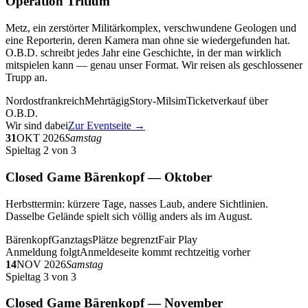
Operation Tritium
Metz, ein zerstörter Militärkomplex, verschwundene Geologen und
eine Reporterin, deren Kamera man ohne sie wiedergefunden hat.
O.B.D. schreibt jedes Jahr eine Geschichte, in der man wirklich
mitspielen kann — genau unser Format. Wir reisen als geschlossener
Trupp an.
Nordostfrankreich
Mehrtägig
Story-Milsim
Ticketverkauf über
O.B.D.
Wir sind dabei
Zur Eventseite →
31
OKT 2026
Samstag
Spieltag 2 von 3
Closed Game Bärenkopf — Oktober
Herbsttermin: kürzere Tage, nasses Laub, andere Sichtlinien.
Dasselbe Gelände spielt sich völlig anders als im August.
Bärenkopf
Ganztags
Plätze begrenzt
Fair Play
Anmeldung folgt
Anmeldeseite kommt rechtzeitig vorher
14
NOV 2026
Samstag
Spieltag 3 von 3
Closed Game Bärenkopf — November