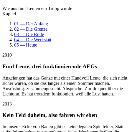
Wie aus fünf Leuten ein Trupp wurde
Kapitel
01 — Der Anfang
02 — Die Grenze
03 — Die Rolle
04 — Die Werkstatt
05 — Heute
2010
Fünf Leute, drei funktionierende AEGs
Angefangen hat das Ganze mit einer Handvoll Leute, die sich nicht
sicher waren, ob sie das länger als einen Sommer machen.
Ausrüstung: zusammengesucht. Absprache: Zurufe quer über die
Lichtung. Es hat trotzdem funktioniert, weil alle Lust hatten.
2013
Kein Feld daheim, also fahren wir eben
In unserer Ecke von Baden gibt es keine legalen Spielfelder. Statt
aufzuhören haben wir angefangen, jedes Wochenende über die