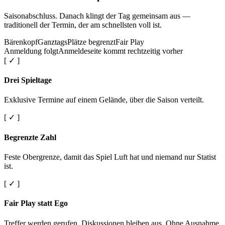
Saisonabschluss. Danach klingt der Tag gemeinsam aus —
traditionell der Termin, der am schnellsten voll ist.
Bärenkopf
Ganztags
Plätze begrenzt
Fair Play
Anmeldung folgt
Anmeldeseite kommt rechtzeitig vorher
[ ✓ ]
Drei Spieltage
Exklusive Termine auf einem Gelände, über die Saison verteilt.
[ ✓ ]
Begrenzte Zahl
Feste Obergrenze, damit das Spiel Luft hat und niemand nur Statist
ist.
[ ✓ ]
Fair Play statt Ego
Treffer werden gerufen. Diskussionen bleiben aus. Ohne Ausnahme.