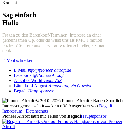
Kontakt
Sag einfach
Hallo
Fragen zu den Bärenkopf-Terminen, Interesse an einer
gemeinsamen Op, oder du willst uns als PMC-Fraktion
buchen? Schreib uns — wir antworten schneller, als man
denkt.
E-Mail schreiben
E-Mail
info@pioneer-airsoft.de
Facebook
@PioneerAirsoft
Airsofter World
Team 753
Bärenkopf August
Anmeldung via Guestoo
Begadi
Hauptsponsor
© 2010–2026 Pioneer Airsoft · Baden
Sportliche
Interessengemeinschaft — kein e.V.
Ausgerüstet von
Begadi
Impressum
·
Datenschutz
Pioneer Airsoft läuft mit Teilen von
Begadi
Hauptsponsor